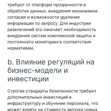
требуют от платформ прозрачности в
обработке данных, внедрения механизмов
согласия и возможности удаления
информации по запросу. Для индустрии
развлечений это означает необходимость
внедрения систем комплексной защиты и
постоянного мониторинга соответствия
нормативам.
b. Влияние регуляций на
бизнес-модели и
инвестиции
Строгие стандарты безопасности требуют
дополнительных инвестиций в
инфраструктуру и обучение персонала, что
может влиять на стоимость запуска новых