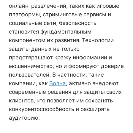
онлайн-развлечений, таких как игровые
платформы, стриминговые сервисы и
социальные сети, безопасность
становится фундаментальным
компонентом их развития. Технологии
защиты данных не только
предотвращают кражу информации и
мошенничество, но и формируют доверие
пользователей. В частности, такие
компании, как
Волна
, активно внедряют
современные решения для защиты своих
клиентов, что позволяет им сохранять
конкурентоспособность и расширять
аудиторию.