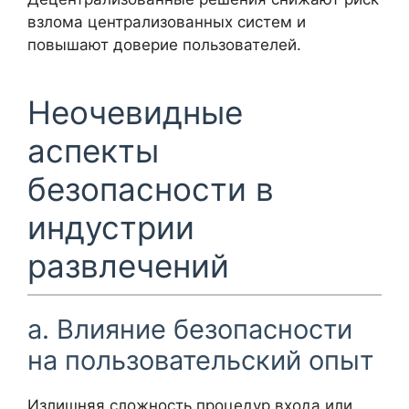
взлома централизованных систем и
повышают доверие пользователей.
Неочевидные
аспекты
безопасности в
индустрии
развлечений
a. Влияние безопасности
на пользовательский опыт
Излишняя сложность процедур входа или