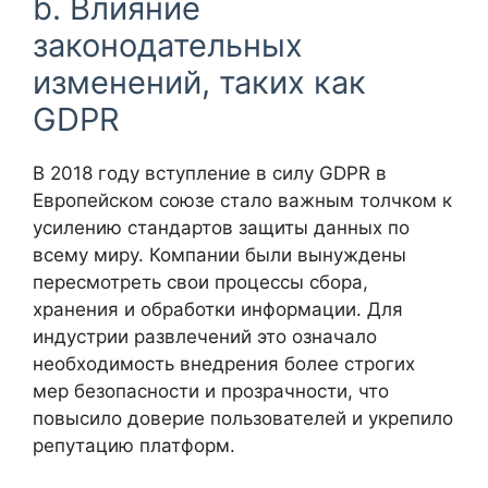
b. Влияние
законодательных
изменений, таких как
GDPR
В 2018 году вступление в силу GDPR в
Европейском союзе стало важным толчком к
усилению стандартов защиты данных по
всему миру. Компании были вынуждены
пересмотреть свои процессы сбора,
хранения и обработки информации. Для
индустрии развлечений это означало
необходимость внедрения более строгих
мер безопасности и прозрачности, что
повысило доверие пользователей и укрепило
репутацию платформ.