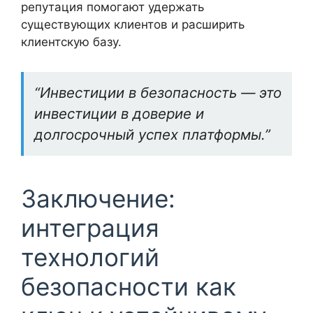
репутация помогают удержать
существующих клиентов и расширить
клиентскую базу.
“Инвестиции в безопасность — это
инвестиции в доверие и
долгосрочный успех платформы.”
Заключение:
интеграция
технологий
безопасности как