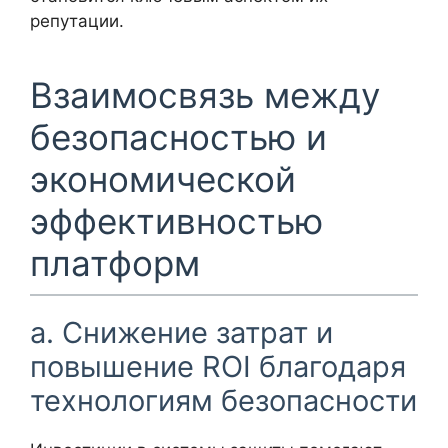
репутации.
Взаимосвязь между
безопасностью и
экономической
эффективностью
платформ
a. Снижение затрат и
повышение ROI благодаря
технологиям безопасности