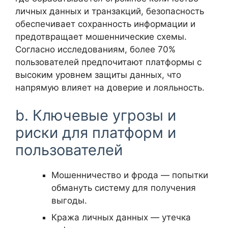
личных данных и транзакций, безопасность
обеспечивает сохранность информации и
предотвращает мошеннические схемы.
Согласно исследованиям, более 70%
пользователей предпочитают платформы с
высоким уровнем защиты данных, что
напрямую влияет на доверие и лояльность.
b. Ключевые угрозы и
риски для платформ и
пользователей
Мошенничество и фрода — попытки
обмануть систему для получения
выгоды.
Кража личных данных — утечка