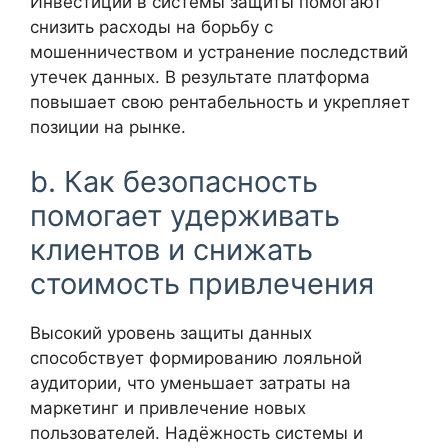
Инвестиции в системы защиты помогают
снизить расходы на борьбу с
мошенничеством и устранение последствий
утечек данных. В результате платформа
повышает свою рентабельность и укрепляет
позиции на рынке.
b. Как безопасность
помогает удерживать
клиентов и снижать
стоимость привлечения
Высокий уровень защиты данных
способствует формированию лояльной
аудитории, что уменьшает затраты на
маркетинг и привлечение новых
пользователей. Надёжность системы и