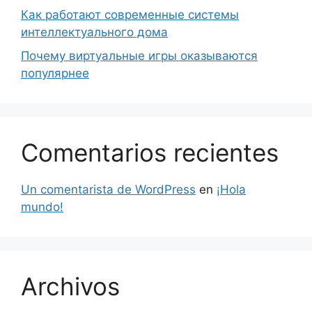
Как работают современные системы
интеллектуального дома
Почему виртуальные игры оказываются
популярнее
Comentarios recientes
Un comentarista de WordPress
en
¡Hola
mundo!
Archivos