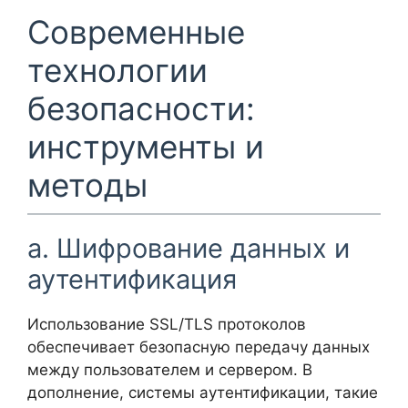
Современные
технологии
безопасности:
инструменты и
методы
a. Шифрование данных и
аутентификация
Использование SSL/TLS протоколов
обеспечивает безопасную передачу данных
между пользователем и сервером. В
дополнение, системы аутентификации, такие