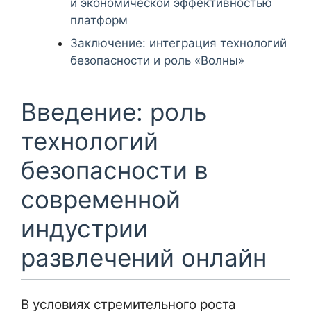
и экономической эффективностью
платформ
Заключение: интеграция технологий
безопасности и роль «Волны»
Введение: роль
технологий
безопасности в
современной
индустрии
развлечений онлайн
В условиях стремительного роста