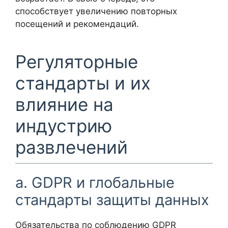
способствует увеличению повторных
посещений и рекомендаций.
Регуляторные
стандарты и их
влияние на
индустрию
развлечений
a. GDPR и глобальные
стандарты защиты данных
Обязательства по соблюдению GDPR