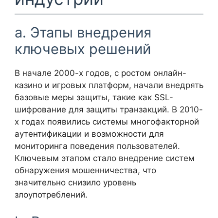
a. Этапы внедрения
ключевых решений
В начале 2000-х годов, с ростом онлайн-
казино и игровых платформ, начали внедрять
базовые меры защиты, такие как SSL-
шифрование для защиты транзакций. В 2010-
х годах появились системы многофакторной
аутентификации и возможности для
мониторинга поведения пользователей.
Ключевым этапом стало внедрение систем
обнаружения мошенничества, что
значительно снизило уровень
злоупотреблений.