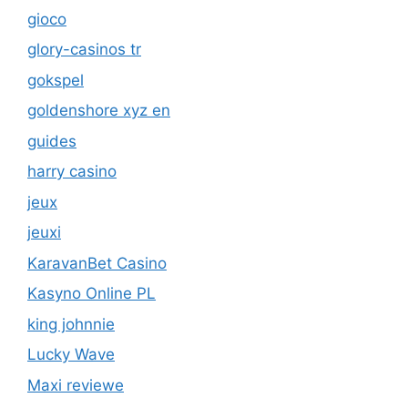
gioco
glory-casinos tr
gokspel
goldenshore xyz en
guides
harry casino
jeux
jeuxi
KaravanBet Casino
Kasyno Online PL
king johnnie
Lucky Wave
Maxi reviewe