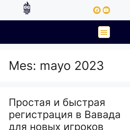
Mes:
mayo 2023
Простая и быстрая
регистрация в Вавада
для новых игроков