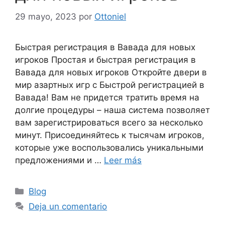
29 mayo, 2023
por
Ottoniel
Быстрая регистрация в Вавада для новых
игроков Простая и быстрая регистрация в
Вавада для новых игроков Откройте двери в
мир азартных игр с Быстрой регистрацией в
Вавада! Вам не придется тратить время на
долгие процедуры – наша система позволяет
вам зарегистрироваться всего за несколько
минут. Присоединяйтесь к тысячам игроков,
которые уже воспользовались уникальными
предложениями и …
Leer más
Blog
Deja un comentario