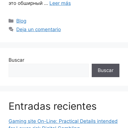
это обширный …
Leer más
Blog
Deja un comentario
Buscar
Buscar
Entradas recientes
Gaming site On-Line: Practical Details intended