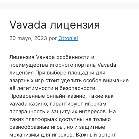
Vavada лицензия
20 mayo, 2023
por
Ottoniel
Лицензия Vavada особенности и
преимущества игорного портала Vavada
лицензия При выборе площадки для
азартных игр стоит уделить особое внимание
её легитимности и безопасности.
Проверенные онлайн-казино, такие как
vavada казино, гарантируют игрокам
прозрачность и защиту их интересов. На
таких платформах доступны не только
разнообразные игры, но и защитные
механизмы для игроков. Важный аспект –