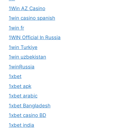
1Win AZ Casino
1win casino spanish
1win fr
1WIN Official In Russia
1win Turkiye
1win uzbekistan
1winRussia
1xbet
1xbet apk
1xbet arabic
1xbet Bangladesh
1xbet casino BD
1xbet india