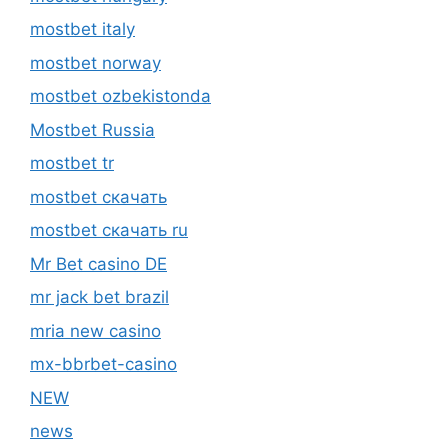
mostbet italy
mostbet norway
mostbet ozbekistonda
Mostbet Russia
mostbet tr
mostbet скачать
mostbet скачать ru
Mr Bet casino DE
mr jack bet brazil
mria new casino
mx-bbrbet-casino
NEW
news