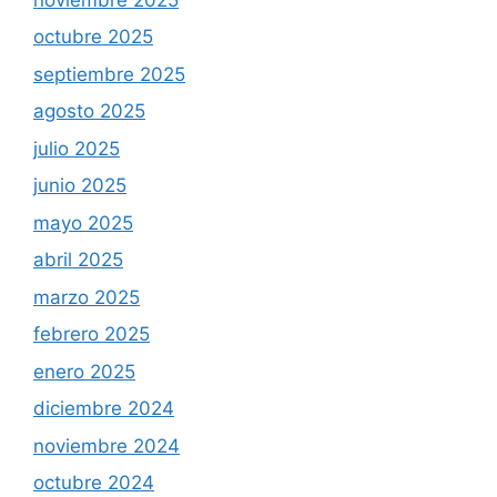
octubre 2025
septiembre 2025
agosto 2025
julio 2025
junio 2025
mayo 2025
abril 2025
marzo 2025
febrero 2025
enero 2025
diciembre 2024
noviembre 2024
octubre 2024