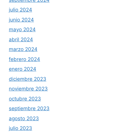
julio 2024
junio 2024
mayo 2024
abril 2024
marzo 2024
febrero 2024
enero 2024
diciembre 2023
noviembre 2023
octubre 2023
septiembre 2023
agosto 2023
julio 2023