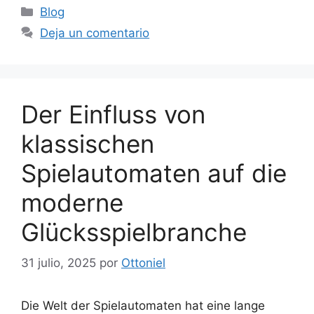
Blog
Deja un comentario
Der Einfluss von
klassischen
Spielautomaten auf die
moderne
Glücksspielbranche
31 julio, 2025
por
Ottoniel
Die Welt der Spielautomaten hat eine lange