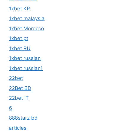
1xbet KR
1xbet malaysia
1xbet Morocco
1xbet pt
1xbet RU
1xbet russian
1xbet russian1
22bet
22Bet BD
22bet IT
6
888starz bd
articles