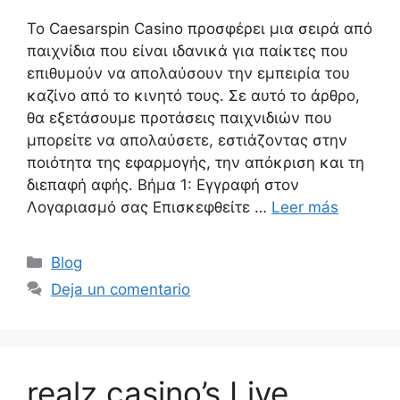
Το Caesarspin Casino προσφέρει μια σειρά από
παιχνίδια που είναι ιδανικά για παίκτες που
επιθυμούν να απολαύσουν την εμπειρία του
καζίνο από το κινητό τους. Σε αυτό το άρθρο,
θα εξετάσουμε προτάσεις παιχνιδιών που
μπορείτε να απολαύσετε, εστιάζοντας στην
ποιότητα της εφαρμογής, την απόκριση και τη
διεπαφή αφής. Βήμα 1: Εγγραφή στον
Λογαριασμό σας Επισκεφθείτε …
Leer más
Blog
Deja un comentario
realz casino’s Live