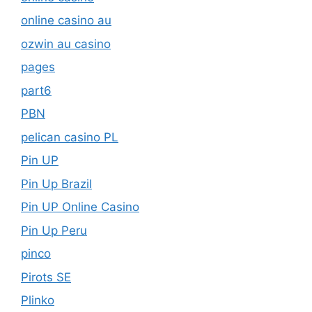
online casino au
ozwin au casino
pages
part6
PBN
pelican casino PL
Pin UP
Pin Up Brazil
Pin UP Online Casino
Pin Up Peru
pinco
Pirots SE
Plinko