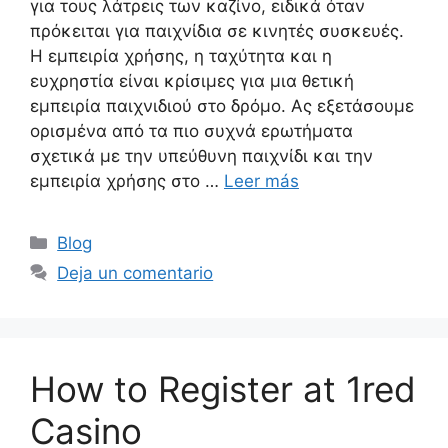
για τους λάτρεις των καζίνο, ειδικά όταν
πρόκειται για παιχνίδια σε κινητές συσκευές.
Η εμπειρία χρήσης, η ταχύτητα και η
ευχρηστία είναι κρίσιμες για μια θετική
εμπειρία παιχνιδιού στο δρόμο. Ας εξετάσουμε
ορισμένα από τα πιο συχνά ερωτήματα
σχετικά με την υπεύθυνη παιχνίδι και την
εμπειρία χρήσης στο …
Leer más
Blog
Deja un comentario
How to Register at 1red
Casino