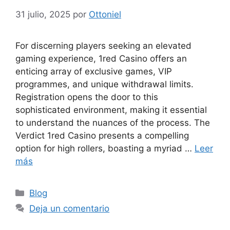
31 julio, 2025
por
Ottoniel
For discerning players seeking an elevated
gaming experience, 1red Casino offers an
enticing array of exclusive games, VIP
programmes, and unique withdrawal limits.
Registration opens the door to this
sophisticated environment, making it essential
to understand the nuances of the process. The
Verdict 1red Casino presents a compelling
option for high rollers, boasting a myriad …
Leer
más
Blog
Deja un comentario