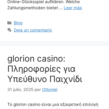
Online-Glücksspiel aufklären. Welche
Zahlungsmethoden bietet …
Leer más
Blog
Deja un comentario
glorion casino:
Πληροφορίες για
Υπεύθυνο Παιχνίδι
31 julio, 2025
por
Ottoniel
Το glorion casino είναι μια εξαιρετική επιλογή