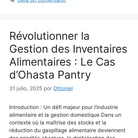
Deja un comentario
Révolutionner la
Gestion des Inventaires
Alimentaires : Le Cas
d’Ohasta Pantry
31 julio, 2025
por
Ottoniel
Introduction : Un défi majeur pour l’industrie
alimentaire et la gestion domestique Dans un
contexte où la maîtrise des stocks et la
réduction du gaspillage alimentaire deviennent
des priorités absolues, la digitalisation des