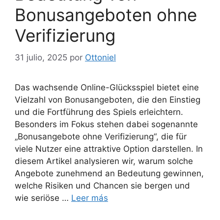
Bonusangeboten ohne
Verifizierung
31 julio, 2025
por
Ottoniel
Das wachsende Online-Glücksspiel bietet eine
Vielzahl von Bonusangeboten, die den Einstieg
und die Fortführung des Spiels erleichtern.
Besonders im Fokus stehen dabei sogenannte
„Bonusangebote ohne Verifizierung“, die für
viele Nutzer eine attraktive Option darstellen. In
diesem Artikel analysieren wir, warum solche
Angebote zunehmend an Bedeutung gewinnen,
welche Risiken und Chancen sie bergen und
wie seriöse …
Leer más