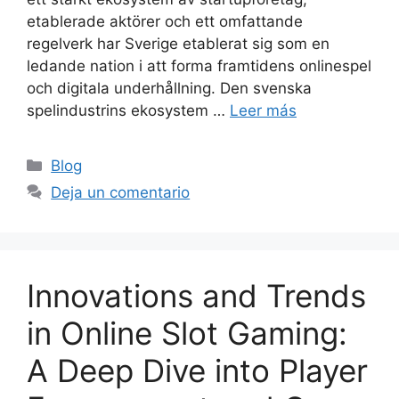
etablerade aktörer och ett omfattande
regelverk har Sverige etablerat sig som en
ledande nation i att forma framtidens onlinespel
och digitala underhållning. Den svenska
spelindustrins ekosystem …
Leer más
Blog
Deja un comentario
Innovations and Trends
in Online Slot Gaming:
A Deep Dive into Player