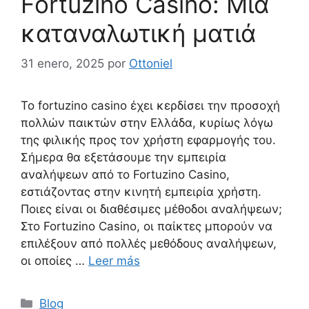
Fortuzino Casino: Μια
καταναλωτική ματιά
31 enero, 2025
por
Ottoniel
Το fortuzino casino έχει κερδίσει την προσοχή
πολλών παικτών στην Ελλάδα, κυρίως λόγω
της φιλικής προς τον χρήστη εφαρμογής του.
Σήμερα θα εξετάσουμε την εμπειρία
αναλήψεων από το Fortuzino Casino,
εστιάζοντας στην κινητή εμπειρία χρήστη.
Ποιες είναι οι διαθέσιμες μέθοδοι αναλήψεων;
Στο Fortuzino Casino, οι παίκτες μπορούν να
επιλέξουν από πολλές μεθόδους αναλήψεων,
οι οποίες …
Leer más
Blog