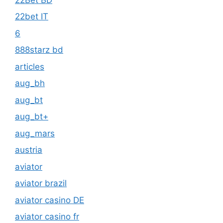
22bet IT
6
888starz bd
articles
aug_bh
aug_bt
aug_bt+
aug_mars
austria
aviator
aviator brazil
aviator casino DE
aviator casino fr