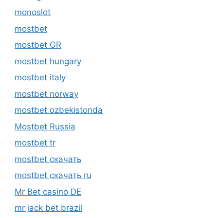
monoslot
mostbet
mostbet GR
mostbet hungary
mostbet italy
mostbet norway
mostbet ozbekistonda
Mostbet Russia
mostbet tr
mostbet скачать
mostbet скачать ru
Mr Bet casino DE
mr jack bet brazil