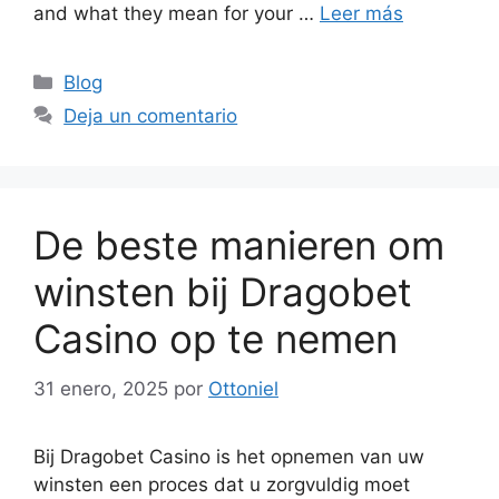
and what they mean for your …
Leer más
Blog
Deja un comentario
De beste manieren om
winsten bij Dragobet
Casino op te nemen
31 enero, 2025
por
Ottoniel
Bij Dragobet Casino is het opnemen van uw
winsten een proces dat u zorgvuldig moet