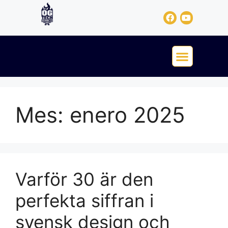
Mes:
enero 2025
Varför 30 är den
perfekta siffran i
svensk design och