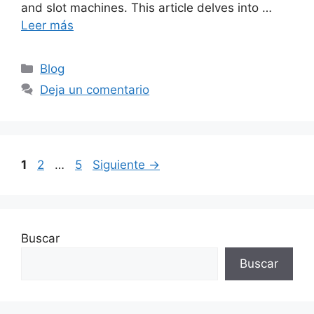
and slot machines. This article delves into …
Leer más
Blog
Deja un comentario
1
2
…
5
Siguiente
→
Buscar
Buscar