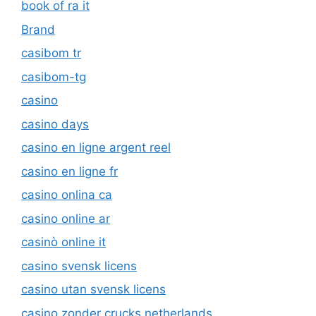
book of ra it
Brand
casibom tr
casibom-tg
casino
casino days
casino en ligne argent reel
casino en ligne fr
casino onlina ca
casino online ar
casinò online it
casino svensk licens
casino utan svensk licens
casino zonder crucks netherlands