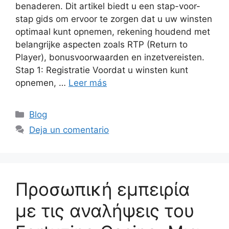
benaderen. Dit artikel biedt u een stap-voor-
stap gids om ervoor te zorgen dat u uw winsten
optimaal kunt opnemen, rekening houdend met
belangrijke aspecten zoals RTP (Return to
Player), bonusvoorwaarden en inzetvereisten.
Stap 1: Registratie Voordat u winsten kunt
opnemen, …
Leer más
Blog
Deja un comentario
Προσωπική εμπειρία
με τις αναλήψεις του