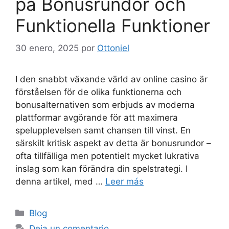
på Bonusrundor och
Funktionella Funktioner
30 enero, 2025
por
Ottoniel
I den snabbt växande värld av online casino är
förståelsen för de olika funktionerna och
bonusalternativen som erbjuds av moderna
plattformar avgörande för att maximera
spelupplevelsen samt chansen till vinst. En
särskilt kritisk aspekt av detta är bonusrundor –
ofta tillfälliga men potentielt mycket lukrativa
inslag som kan förändra din spelstrategi. I
denna artikel, med …
Leer más
Blog
Deja un comentario