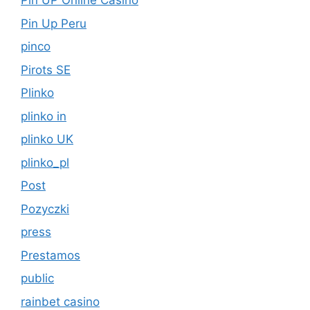
Pin UP Online Casino
Pin Up Peru
pinco
Pirots SE
Plinko
plinko in
plinko UK
plinko_pl
Post
Pozyczki
press
Prestamos
public
rainbet casino