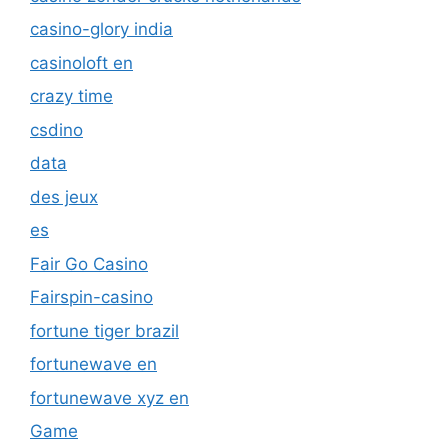
casino-glory india
casinoloft en
crazy time
csdino
data
des jeux
es
Fair Go Casino
Fairspin-casino
fortune tiger brazil
fortunewave en
fortunewave xyz en
Game