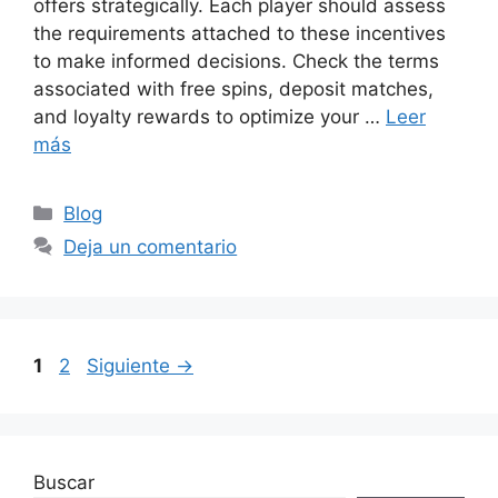
offers strategically. Each player should assess
the requirements attached to these incentives
to make informed decisions. Check the terms
associated with free spins, deposit matches,
and loyalty rewards to optimize your …
Leer
más
Blog
Deja un comentario
1
2
Siguiente
→
Buscar