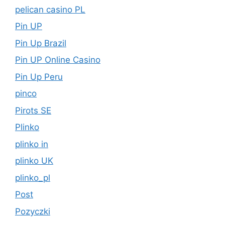
pelican casino PL
Pin UP
Pin Up Brazil
Pin UP Online Casino
Pin Up Peru
pinco
Pirots SE
Plinko
plinko in
plinko UK
plinko_pl
Post
Pozyczki