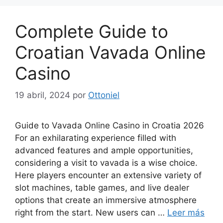
Complete Guide to
Croatian Vavada Online
Casino
19 abril, 2024
por
Ottoniel
Guide to Vavada Online Casino in Croatia 2026
For an exhilarating experience filled with
advanced features and ample opportunities,
considering a visit to vavada is a wise choice.
Here players encounter an extensive variety of
slot machines, table games, and live dealer
options that create an immersive atmosphere
right from the start. New users can …
Leer más