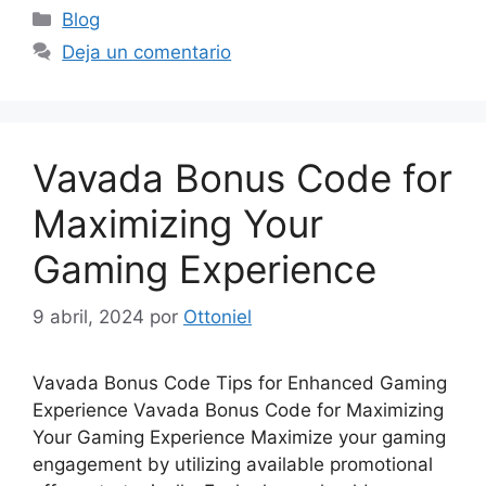
Blog
Deja un comentario
Vavada Bonus Code for
Maximizing Your
Gaming Experience
9 abril, 2024
por
Ottoniel
Vavada Bonus Code Tips for Enhanced Gaming
Experience Vavada Bonus Code for Maximizing
Your Gaming Experience Maximize your gaming
engagement by utilizing available promotional