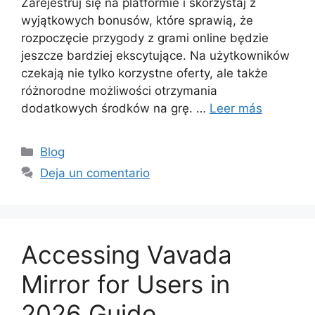
Zarejestruj się na platformie i skorzystaj z
wyjątkowych bonusów, które sprawią, że
rozpoczęcie przygody z grami online będzie
jeszcze bardziej ekscytujące. Na użytkowników
czekają nie tylko korzystne oferty, ale także
różnorodne możliwości otrzymania
dodatkowych środków na grę. …
Leer más
Blog
Deja un comentario
Accessing Vavada
Mirror for Users in
2026 Guide