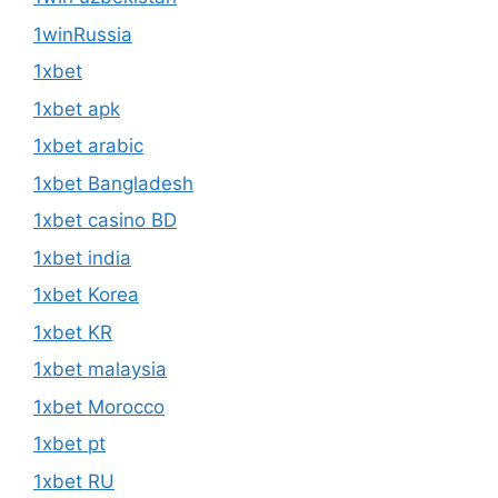
1winRussia
1xbet
1xbet apk
1xbet arabic
1xbet Bangladesh
1xbet casino BD
1xbet india
1xbet Korea
1xbet KR
1xbet malaysia
1xbet Morocco
1xbet pt
1xbet RU