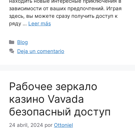
находить новые интересные приключения в
зависимости от ваших предпочтений. Играя
здесь, вы можете сразу получить доступ к
ряду …
Leer más
Blog
Deja un comentario
Рабочее зеркало
казино Vavada
безопасный доступ
24 abril, 2024
por
Ottoniel