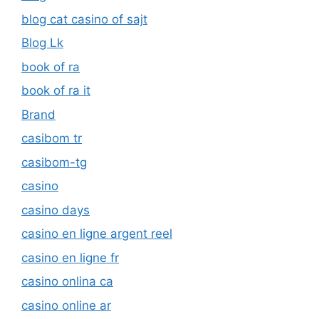
blog cat casino of sajt
Blog Lk
book of ra
book of ra it
Brand
casibom tr
casibom-tg
casino
casino days
casino en ligne argent reel
casino en ligne fr
casino onlina ca
casino online ar