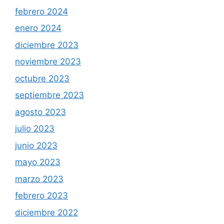
febrero 2024
enero 2024
diciembre 2023
noviembre 2023
octubre 2023
septiembre 2023
agosto 2023
julio 2023
junio 2023
mayo 2023
marzo 2023
febrero 2023
diciembre 2022