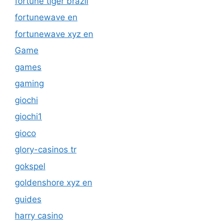
fortune tiger brazil
fortunewave en
fortunewave xyz en
Game
games
gaming
giochi
giochi1
gioco
glory-casinos tr
gokspel
goldenshore xyz en
guides
harry casino