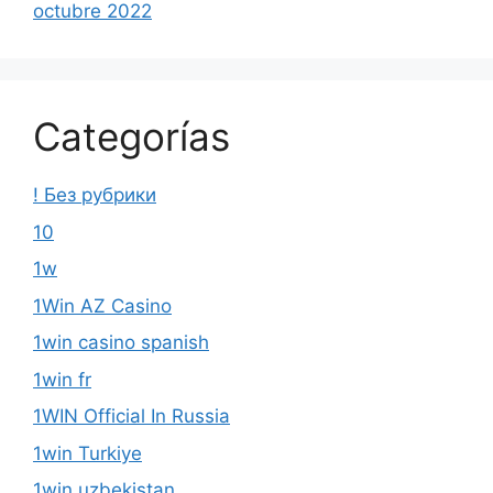
octubre 2022
Categorías
! Без рубрики
10
1w
1Win AZ Casino
1win casino spanish
1win fr
1WIN Official In Russia
1win Turkiye
1win uzbekistan