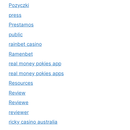
Pozyczki
press
Prestamos
public
rainbet casino
Ramenbet
real money pokies app
real money pokies apps
Resources
Review
Reviewe
reviewer
ricky casino australia