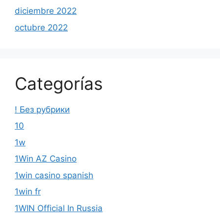
diciembre 2022
octubre 2022
Categorías
! Без рубрики
10
1w
1Win AZ Casino
1win casino spanish
1win fr
1WIN Official In Russia