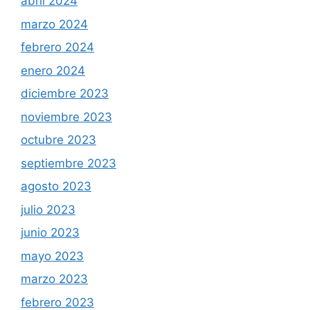
abril 2024
marzo 2024
febrero 2024
enero 2024
diciembre 2023
noviembre 2023
octubre 2023
septiembre 2023
agosto 2023
julio 2023
junio 2023
mayo 2023
marzo 2023
febrero 2023