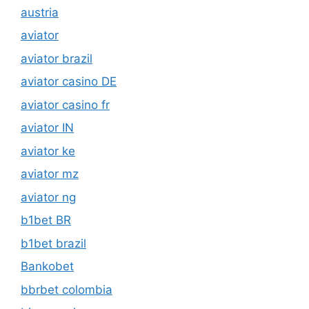
austria
aviator
aviator brazil
aviator casino DE
aviator casino fr
aviator IN
aviator ke
aviator mz
aviator ng
b1bet BR
b1bet brazil
Bankobet
bbrbet colombia