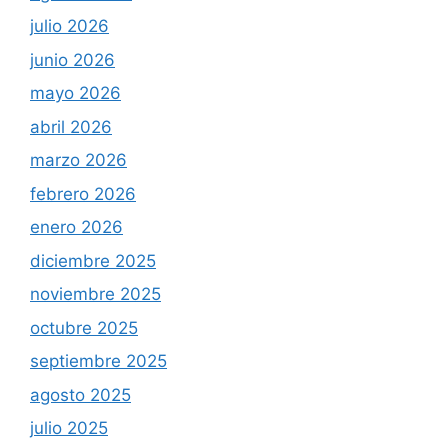
julio 2026
junio 2026
mayo 2026
abril 2026
marzo 2026
febrero 2026
enero 2026
diciembre 2025
noviembre 2025
octubre 2025
septiembre 2025
agosto 2025
julio 2025