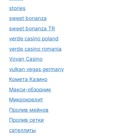
stories
sweet bonanza
sweet bonanza TR
verde casino poland
verde casino romania
Vovan Casino
vulkan vegas germany
Комета Казино
Макси-обзорник
Микрокредит
Пролив мейнов
Пролив сетки
сателлиты