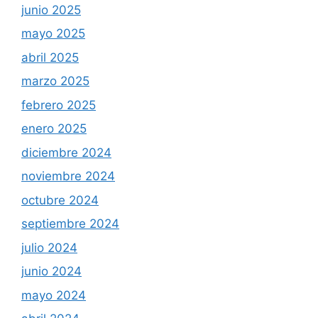
junio 2025
mayo 2025
abril 2025
marzo 2025
febrero 2025
enero 2025
diciembre 2024
noviembre 2024
octubre 2024
septiembre 2024
julio 2024
junio 2024
mayo 2024