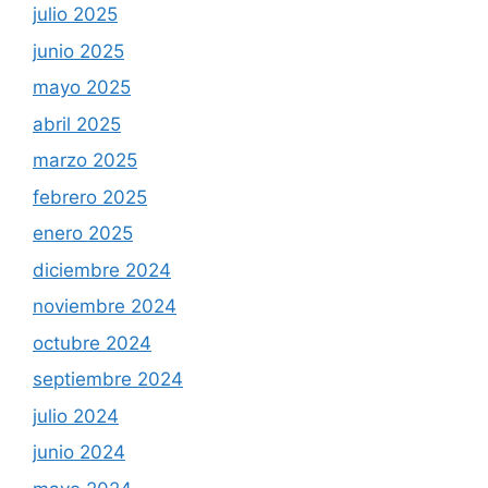
julio 2025
junio 2025
mayo 2025
abril 2025
marzo 2025
febrero 2025
enero 2025
diciembre 2024
noviembre 2024
octubre 2024
septiembre 2024
julio 2024
junio 2024