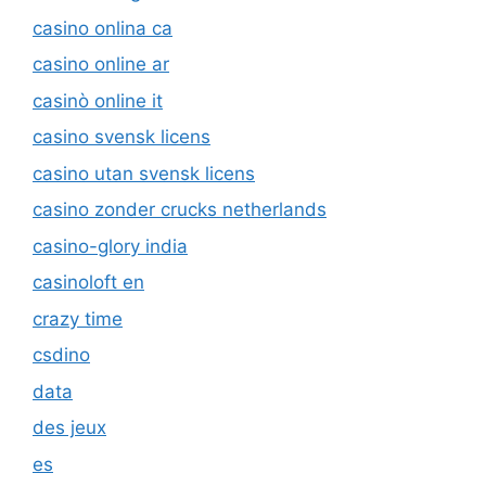
casino onlina ca
casino online ar
casinò online it
casino svensk licens
casino utan svensk licens
casino zonder crucks netherlands
casino-glory india
casinoloft en
crazy time
csdino
data
des jeux
es