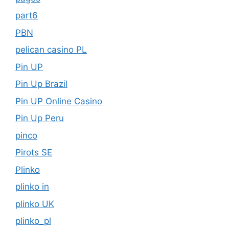
part6
PBN
pelican casino PL
Pin UP
Pin Up Brazil
Pin UP Online Casino
Pin Up Peru
pinco
Pirots SE
Plinko
plinko in
plinko UK
plinko_pl