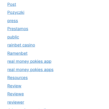
Post
Pozyczki
press
Prestamos
public
rainbet casino
Ramenbet
real money pokies app
real money pokies apps
Resources
Review
Reviewe
reviewer