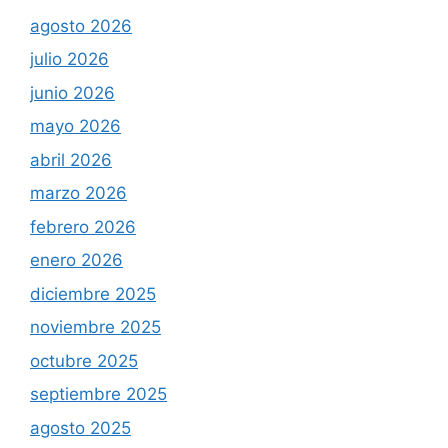
agosto 2026
julio 2026
junio 2026
mayo 2026
abril 2026
marzo 2026
febrero 2026
enero 2026
diciembre 2025
noviembre 2025
octubre 2025
septiembre 2025
agosto 2025