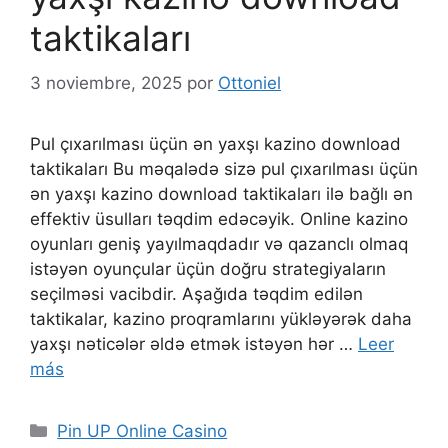
taktikaları
3 noviembre, 2025
por
Ottoniel
Pul çıxarılması üçün ən yaxşı kazino download
taktikaları Bu məqalədə sizə pul çıxarılması üçün
ən yaxşı kazino download taktikaları ilə bağlı ən
effektiv üsulları təqdim edəcəyik. Online kazino
oyunları geniş yayılmaqdadır və qazanclı olmaq
istəyən oyunçular üçün doğru strategiyaların
seçilməsi vacibdir. Aşağıda təqdim edilən
taktikalar, kazino proqramlarını yükləyərək daha
yaxşı nəticələr əldə etmək istəyən hər …
Leer
más
Pin UP Online Casino