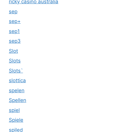
ricky casino australia
sep
sep+
sep1
sep3
Slot
Slots
Slots`
slottica
spelen
Spellen
spiel
Spiele
spiled