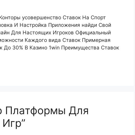
Конторы усовершенство Ставок На Спорт
новка И Настр͏ойка Приложения найди Свой
нлайн Для Настоящих Игроков Официальный
озможно͏сти Каждого вида Ставок Примерная
к До 30% В Казино 1win Преимущества Ставок
р Платформы Для
 Игр”