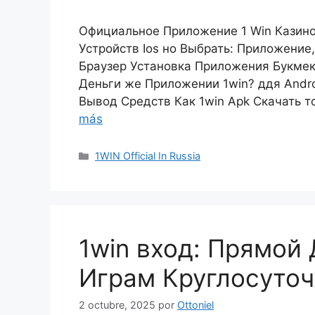
Официальное Приложение 1 Win Казино 
Устройств Ios но Выбрать: Приложение
Браузер Установка Приложения Букмеке
Деньги же Приложении 1win? ддя Andr
Вывод Средств Как 1win Apk Скачать т
más
1WIN Official In Russia
1win вход: Прямой
Играм Круглосуто
2 octubre, 2025
por
Ottoniel