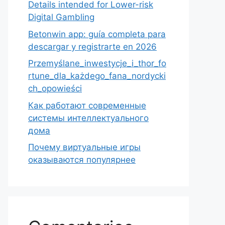
Details intended for Lower-risk
Digital Gambling
Betonwin app: guía completa para
descargar y registrarte en 2026
Przemyślane_inwestycje_i_thor_fo
rtune_dla_każdego_fana_nordycki
ch_opowieści
Как работают современные
системы интеллектуального
дома
Почему виртуальные игры
оказываются популярнее