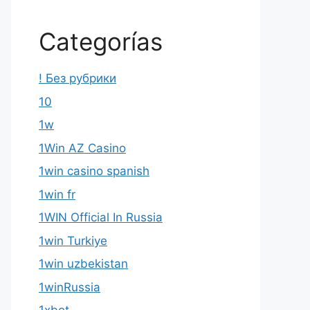
Categorías
! Без рубрики
10
1w
1Win AZ Casino
1win casino spanish
1win fr
1WIN Official In Russia
1win Turkiye
1win uzbekistan
1winRussia