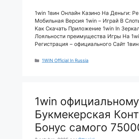
1win 1вин Онлайн Казино На Деньги: Р
Мобильная Версия 1win – Играй В Слот
Как Скачать Приложение 1win In Зерк
Лояльности преимущества Игры На 1wi
Регистрация – официального Сайт 1ви
1WIN Official In Russia
1win официальному
Букмекерская Кон
Бонус самого 7500