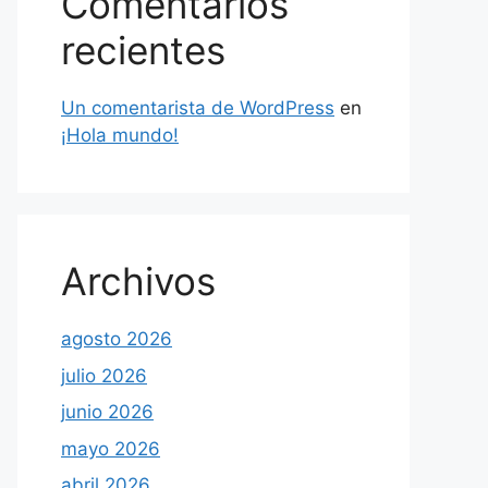
Comentarios
recientes
Un comentarista de WordPress
en
¡Hola mundo!
Archivos
agosto 2026
julio 2026
junio 2026
mayo 2026
abril 2026