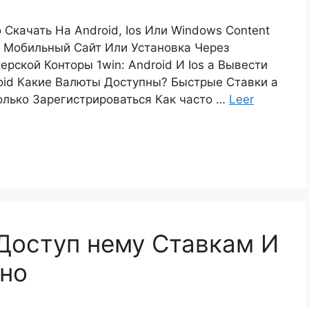
Скачать На Android, Ios Или Windows Content
, Мобильный Сайт Или Установка Через
рской Конторы 1win: Android И Ios а Вывести
oid Какие Валюты Доступны? Быстрые Ставки а
олько Зарегистрироваться Как часто …
Leer
 Доступ нему Ставкам И
чно