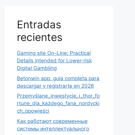
Entradas
recientes
Gaming site On-Line: Practical
Details intended for Lower-risk
Digital Gambling
Betonwin app: guía completa para
descargar y registrarte en 2026
Przemyślane_inwestycje_i_thor_fo
rtune_dla_każdego_fana_nordycki
ch_opowieści
Как работают современные
системы интеллектуального