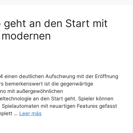
 geht an den Start mit
d modernen
24 einen deutlichen Aufschwung mit der Eröffnung
ers bemerkenswert ist die gegenwärtige
sino mit außergewöhnlichen
technologie an den Start geht. Spieler können
 Spielautomaten mit neuartigen Features gefasst
mplett …
Leer más