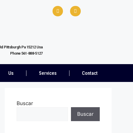
Rd Pittsburgh Pa 15212 Usa
Phone 561-888-5127
Us
Services
Contact
Buscar
Buscar