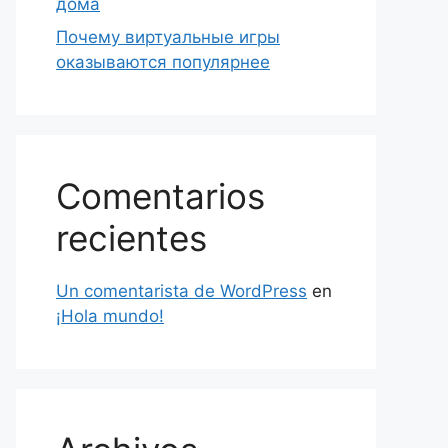
дома
Почему виртуальные игры
оказываются популярнее
Comentarios
recientes
Un comentarista de WordPress
en
¡Hola mundo!