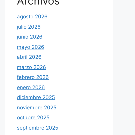
Archivos
agosto 2026
julio 2026
junio 2026
mayo 2026
abril 2026
marzo 2026
febrero 2026
enero 2026
diciembre 2025
noviembre 2025
octubre 2025
septiembre 2025