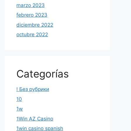
marzo 2023
febrero 2023
diciembre 2022
octubre 2022
Categorías
! Без рубрики
10
1w
1Win AZ Casino
1win casino spanish