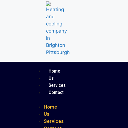
Home
Us
Services
Contact
Home
Us
Services