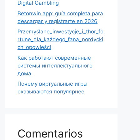
Digital Gambling
Betonwin app: guía completa para
descargar y registrarte en 2026
Przemyślane_inwestycje_i_thor_fo
rtune_dla_każdego_fana_nordycki
ch_opowieści
Как работают современные
системы интеллектуального
дома
Почему виртуальные игры
оказываются популярнее
Comentarios