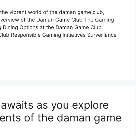
r the vibrant world of the daman game club,
n Overview of the Daman Game Club The Gaming
 Dining Options at the Daman Game Club
ub Responsible Gaming Initiatives Surveillance
e awaits as you explore
ments of the daman game