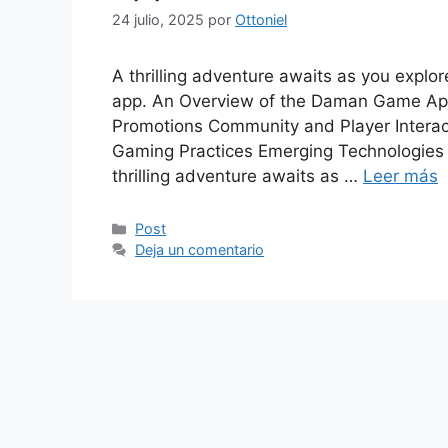
24 julio, 2025
por
Ottoniel
A thrilling adventure awaits as you expl
app. An Overview of the Daman Game Ap
Promotions Community and Player Intera
Gaming Practices Emerging Technologies
thrilling adventure awaits as …
Leer más
Post
Deja un comentario