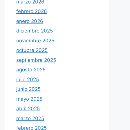
marzo 2026
febrero 2026
enero 2026
diciembre 2025
noviembre 2025
octubre 2025
septiembre 2025
agosto 2025
julio 2025
junio 2025
mayo 2025
abril 2025
marzo 2025
febrero 2025