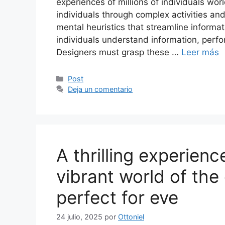
experiences of millions of individuals wo
individuals through complex activities a
mental heuristics that streamline informa
individuals understand information, perfor
Designers must grasp these …
Leer más
Post
Deja un comentario
A thrilling experien
vibrant world of th
perfect for eve
24 julio, 2025
por
Ottoniel