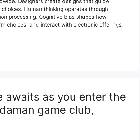
rldwide. Designers create designs that guide
nd choices. Human thinking operates through
tion processing. Cognitive bias shapes how
m choices, and interact with electronic offerings.
ce awaits as you enter the
e daman game club,