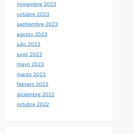
noviembre 2023
octubre 2023
septiembre 2023
agosto 2023
julio 2023
junio 2023
mayo 2023
marzo 2023
febrero 2023
diciembre 2022
octubre 2022