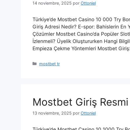
14 noviembre, 2025
por
Ottoniel
Türkiye’de Mostbet Casino 10 000 Try Bo
Giriş Adresi Nedir? E-spor: Bahislerin En 
Çözümler Mostbet Casino’da Popüler Slotl
İzlenmeli? Üyelik Oluştururken Hangi Bil
Empieza Çekme Yöntemleri Mostbet Giriş:
mostbet tr
Mostbet Giriş Resmi 
13 noviembre, 2025
por
Ottoniel
Türkiye’de Mostbet Casino 10 1000 Try Bo