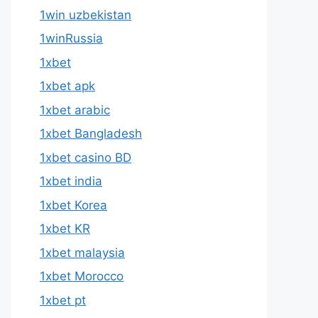
1win uzbekistan
1winRussia
1xbet
1xbet apk
1xbet arabic
1xbet Bangladesh
1xbet casino BD
1xbet india
1xbet Korea
1xbet KR
1xbet malaysia
1xbet Morocco
1xbet pt