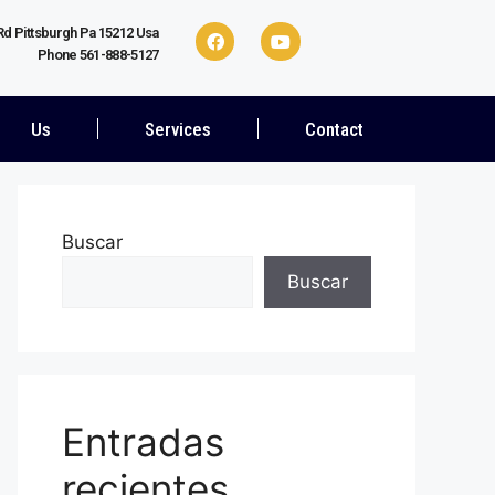
Rd Pittsburgh Pa 15212 Usa
Phone 561-888-5127
Us
Services
Contact
Buscar
Buscar
Entradas
recientes