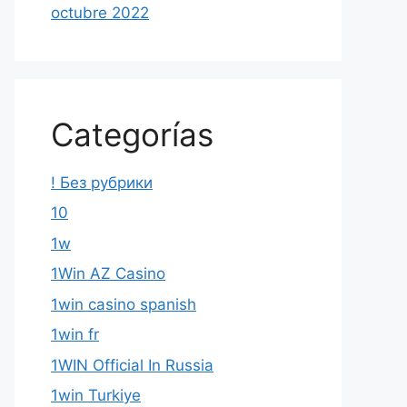
octubre 2022
Categorías
! Без рубрики
10
1w
1Win AZ Casino
1win casino spanish
1win fr
1WIN Official In Russia
1win Turkiye