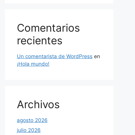
Comentarios
recientes
Un comentarista de WordPress
en
¡Hola mundo!
Archivos
agosto 2026
julio 2026