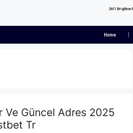
2611 Brighton 
Home
ar Ve Güncel Adres 2025
tbet Tr