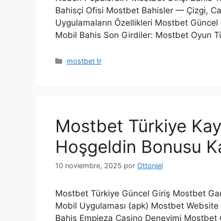
Bahisçi Ofisi Mostbet Bahisler — Çizgi, Ca
Uygulamaların Özellikleri Mostbet Güncel
Mobil Bahis Son Girdiler: Mostbet Oyun T
mostbet tr
Mostbet Türkiye Kay
Hoşgeldin Bonusu K
10 noviembre, 2025
por
Ottoniel
Mostbet Türkiye Güncel Giriş Mostbet G
Mobil Uygulaması (apk) Mostbet Website Si
Bahis Empieza Casino Deneyimi Mostbet C