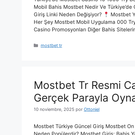
Mobil Bahis Mostbet Nedir Ve Türkiye’de G
Giriş Linki Neden Değişiyor?
Mostbet Y
Her Şey Mostbet Mobil Uygulama 000 Try 
Casino Promosyonları Diğer Bahis Siteler
mostbet tr
Mostbet Tr Resmi Cas
Gerçek Parayla Oyn
10 noviembre, 2025
por
Ottoniel
Mostbet Türkiye Güncel Giriş Mostbet On
Neden Popülerdir? Mostbet Giriş: Bahis Ya