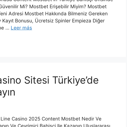
üvenilir Mi? Mostbet Erişebilir Miyim? Mostbet
eni Adresi Mostbet Hakkında Bilmeniz Gereken
Kayıt Bonusu, Ücretsiz Spinler Empieza Diğer
ine …
Leer más
ino Sitesi Türkiye’de
ayın
 Line Casino 2025 Content Mostbet Nedir Ve
pın Ve Çevrimiçi Bahisçi Ile Kazanın Uluslararası