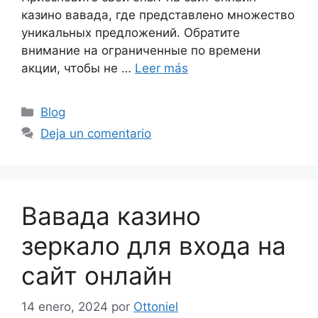
казино вавада, где представлено множество
уникальных предложений. Обратите
внимание на ограниченные по времени
акции, чтобы не …
Leer más
Blog
Deja un comentario
Вавада казино
зеркало для входа на
сайт онлайн
14 enero, 2024
por
Ottoniel