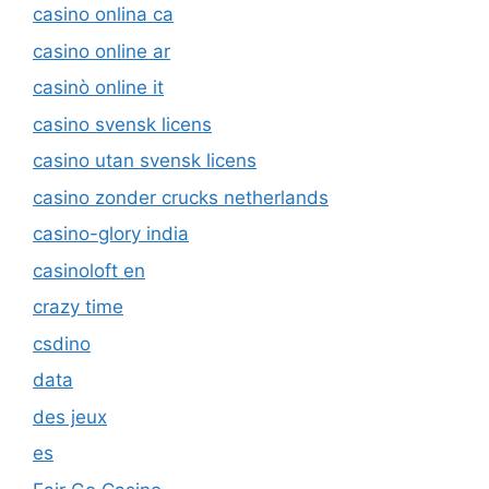
casino onlina ca
casino online ar
casinò online it
casino svensk licens
casino utan svensk licens
casino zonder crucks netherlands
casino-glory india
casinoloft en
crazy time
csdino
data
des jeux
es