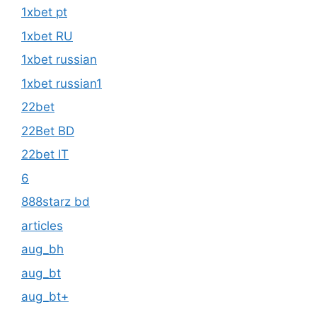
1xbet pt
1xbet RU
1xbet russian
1xbet russian1
22bet
22Bet BD
22bet IT
6
888starz bd
articles
aug_bh
aug_bt
aug_bt+