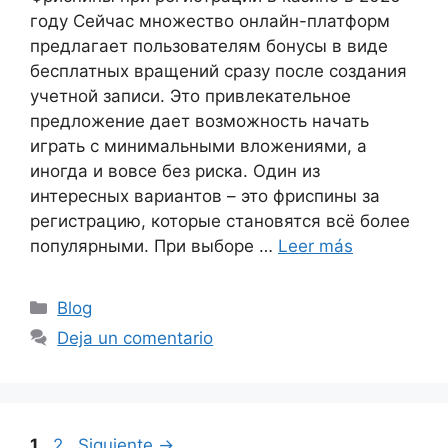
году Сейчас множество онлайн-платформ
предлагает пользователям бонусы в виде
бесплатных вращений сразу после создания
учетной записи. Это привлекательное
предложение дает возможность начать
играть с минимальными вложениями, а
иногда и вовсе без риска. Один из
интересных вариантов – это фриспины за
регистрацию, которые становятся всё более
популярными. При выборе …
Leer más
Blog
Deja un comentario
1
2
Siguiente
→