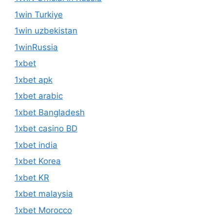
1win Turkiye
1win uzbekistan
1winRussia
1xbet
1xbet apk
1xbet arabic
1xbet Bangladesh
1xbet casino BD
1xbet india
1xbet Korea
1xbet KR
1xbet malaysia
1xbet Morocco