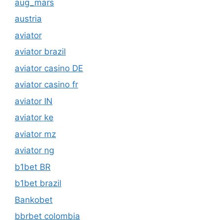
aug_mars
austria
aviator
aviator brazil
aviator casino DE
aviator casino fr
aviator IN
aviator ke
aviator mz
aviator ng
b1bet BR
b1bet brazil
Bankobet
bbrbet colombia