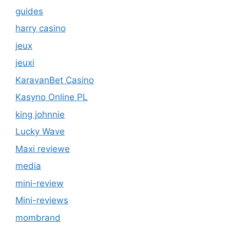
guides
harry casino
jeux
jeuxi
KaravanBet Casino
Kasyno Online PL
king johnnie
Lucky Wave
Maxi reviewe
media
mini-review
Mini-reviews
mombrand