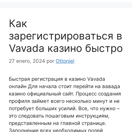
Как
зарегистрироваться в
Vavada казино быстро
27 enero, 2024
por
Ottoniel
Быстрая регистрация в казино Vavada
онлайн Для начала стоит перейти на вавада
казино официальный сайт. Процесс создания
профиля займет всего несколько минут и не
потребует больших усилий. Все, что нужно –
это следовать пошаговым инструкциям,
представленным на главной странице.
Заполнение всех необходимых полей