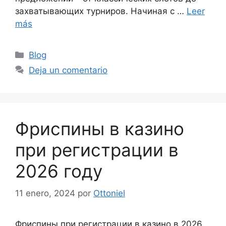
захватывающих турниров. Начиная с …
Leer
más
Blog
Deja un comentario
Фриспины в казино
при регистрации в
2026 году
11 enero, 2024
por
Ottoniel
Фриспины при регистрации в казино в 2026