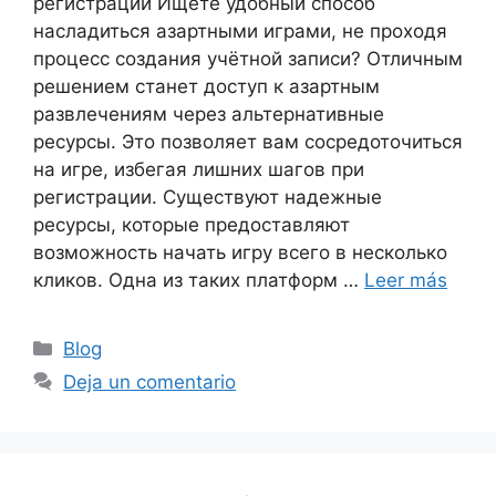
регистрации Ищете удобный способ
насладиться азартными играми, не проходя
процесс создания учётной записи? Отличным
решением станет доступ к азартным
развлечениям через альтернативные
ресурсы. Это позволяет вам сосредоточиться
на игре, избегая лишних шагов при
регистрации. Существуют надежные
ресурсы, которые предоставляют
возможность начать игру всего в несколько
кликов. Одна из таких платформ …
Leer más
Blog
Deja un comentario