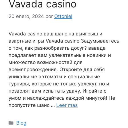
Vavada casino
20 enero, 2024
por
Ottoniel
Vavada casino ваш шанс на выигрыш и
азартные игры Vavada casino Задумываетесь
о том, как разнообразить досуг? вавада
предлагает вам увлекательные новинки и
множество возможностей для
времяпровождения. Откройте для себя
уникальные автоматы и специальные
турниры, которые не только увлекут, но и
позволят вам испытать удачу. Играйте с
умом и наслаждайтесь каждой минутой! Не
пропустите шанс …
Leer más
Blog