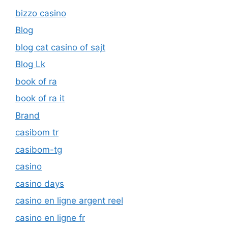
bizzo casino
Blog
blog cat casino of sajt
Blog Lk
book of ra
book of ra it
Brand
casibom tr
casibom-tg
casino
casino days
casino en ligne argent reel
casino en ligne fr