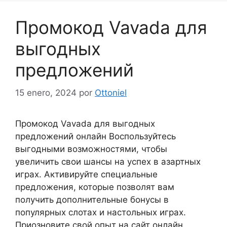
Промокод Vavada для
выгодных
предложений
15 enero, 2024
por
Ottoniel
Промокод Vavada для выгодных
предложений онлайн Воспользуйтесь
выгодными возможностями, чтобы
увеличить свои шансы на успех в азартных
играх. Активируйте специальные
предложения, которые позволят вам
получить дополнительные бонусы в
популярных слотах и настольных играх.
Приозновите свой опыт на сайт онлайн