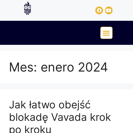
Mes:
enero 2024
Jak łatwo obejść
blokadę Vavada krok
po kroku