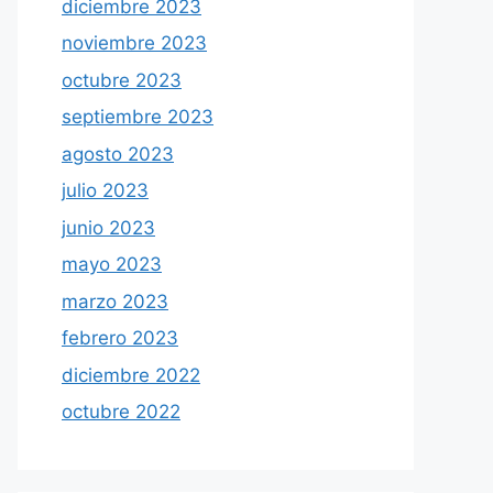
diciembre 2023
noviembre 2023
octubre 2023
septiembre 2023
agosto 2023
julio 2023
junio 2023
mayo 2023
marzo 2023
febrero 2023
diciembre 2022
octubre 2022