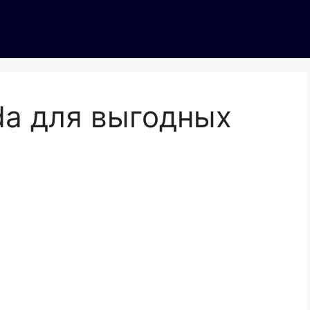
a для выгодных