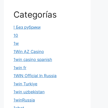
Categorías
! Без рубрики
10
1w
1Win AZ Casino
1win casino spanish
1win fr
1WIN Official In Russia
1win Turkiye
1win uzbekistan
1winRussia