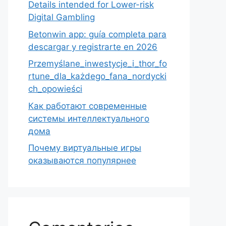
Details intended for Lower-risk
Digital Gambling
Betonwin app: guía completa para
descargar y registrarte en 2026
Przemyślane_inwestycje_i_thor_fo
rtune_dla_każdego_fana_nordycki
ch_opowieści
Как работают современные
системы интеллектуального
дома
Почему виртуальные игры
оказываются популярнее