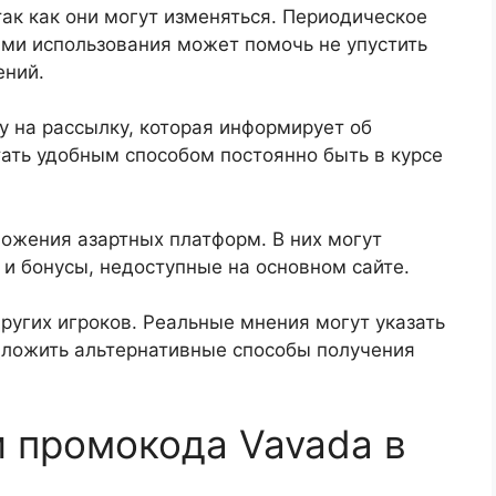
так как они могут изменяться. Периодическое
ми использования может помочь не упустить
ений.
 на рассылку, которая информирует об
ать удобным способом постоянно быть в курсе
ожения азартных платформ. В них могут
и бонусы, недоступные на основном сайте.
ругих игроков. Реальные мнения могут указать
дложить альтернативные способы получения
 промокода Vavada в