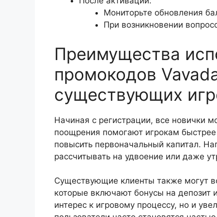
После активации:
Мониторьте обновления ба
При возникновении вопросо
Преимущества исп
промокодов Vavada
существующих игр
Начиная с регистрации, все новички м
поощрения помогают игрокам быстрее в
повысить первоначальный капитал. На
рассчитывать на удвоение или даже ут
Существующие клиенты также могут в
которые включают бонусы на депозит 
интерес к игровому процессу, но и ув