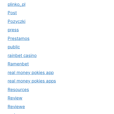
plinko_pl
Post
Pozyczki
press
Prestamos
public
rainbet casino
Ramenbet
real money pokies app
real money pokies apps
Resources
Review
Reviewe