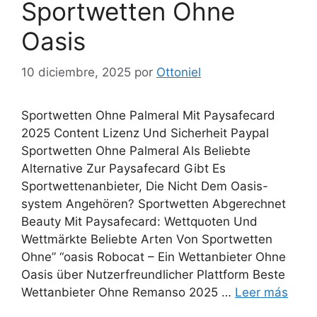
Sportwetten Ohne
Oasis
10 diciembre, 2025
por
Ottoniel
Sportwetten Ohne Palmeral Mit Paysafecard
2025 Content Lizenz Und Sicherheit Paypal
Sportwetten Ohne Palmeral Als Beliebte
Alternative Zur Paysafecard Gibt Es
Sportwettenanbieter, Die Nicht Dem Oasis-
system Angehören? Sportwetten Abgerechnet
Beauty Mit Paysafecard: Wettquoten Und
Wettmärkte Beliebte Arten Von Sportwetten
Ohne” “oasis Robocat – Ein Wettanbieter Ohne
Oasis über Nutzerfreundlicher Plattform Beste
Wettanbieter Ohne Remanso 2025 …
Leer más