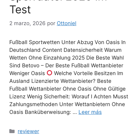
Test
2 marzo, 2026
por
Ottoniel
Fußball Sportwetten Unter Abzug Von Oasis In
Deutschland Content Datensicherheit Warum
Wetten Ohne Einzahlung 2025 Die Beste Wahl
Sind Betovo – Der Beste Fußball Wettanbieter
Weniger Oasis
Welche Vorteile Besitzen Im
Ausland Lizenzierte Wettanbieter? Beste
Fußball Wettanbieter Ohne Oasis Ohne Gültige
Lizenz Wenig Sicherheit: Worauf I Achten Musst
Zahlungsmethoden Unter Wettanbietern Ohne
Oasis Banküberweisung: …
Leer más
reviewer