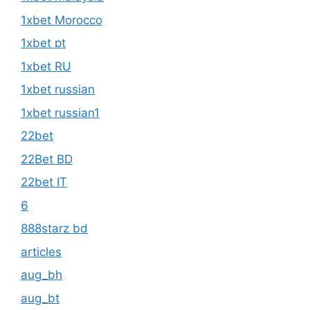
1xbet Morocco
1xbet pt
1xbet RU
1xbet russian
1xbet russian1
22bet
22Bet BD
22bet IT
6
888starz bd
articles
aug_bh
aug_bt