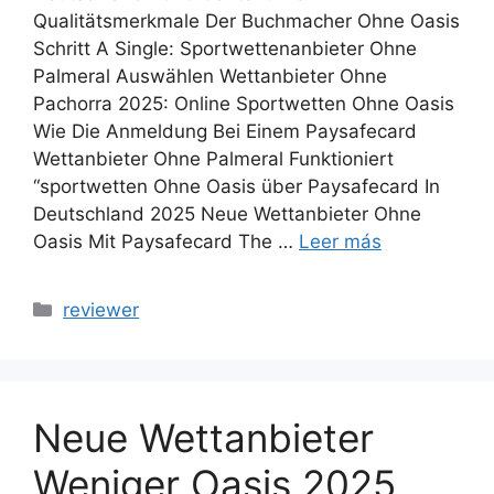
Qualitätsmerkmale Der Buchmacher Ohne Oasis
Schritt A Single: Sportwettenanbieter Ohne
Palmeral Auswählen Wettanbieter Ohne
Pachorra 2025: Online Sportwetten Ohne Oasis
Wie Die Anmeldung Bei Einem Paysafecard
Wettanbieter Ohne Palmeral Funktioniert
“sportwetten Ohne Oasis über Paysafecard In
Deutschland 2025 Neue Wettanbieter Ohne
Oasis Mit Paysafecard The …
Leer más
reviewer
Neue Wettanbieter
Weniger Oasis 2025