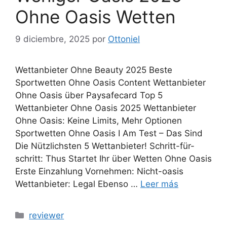
Ohne Oasis Wetten
9 diciembre, 2025
por
Ottoniel
Wettanbieter Ohne Beauty 2025 Beste
Sportwetten Ohne Oasis Content Wettanbieter
Ohne Oasis über Paysafecard Top 5
Wettanbieter Ohne Oasis 2025 Wettanbieter
Ohne Oasis: Keine Limits, Mehr Optionen
Sportwetten Ohne Oasis I Am Test – Das Sind
Die Nützlichsten 5 Wettanbieter! Schritt-für-
schritt: Thus Startet Ihr über Wetten Ohne Oasis
Erste Einzahlung Vornehmen: Nicht-oasis
Wettanbieter: Legal Ebenso …
Leer más
reviewer