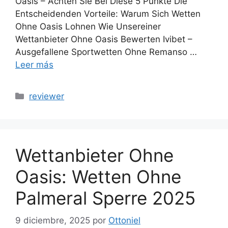
Oasis – Achten Sie Bei Diese 5 Punkte Die
Entscheidenden Vorteile: Warum Sich Wetten
Ohne Oasis Lohnen Wie Unsereiner
Wettanbieter Ohne Oasis Bewerten Ivibet –
Ausgefallene Sportwetten Ohne Remanso …
Leer más
reviewer
Wettanbieter Ohne
Oasis: Wetten Ohne
Palmeral Sperre 2025
9 diciembre, 2025
por
Ottoniel