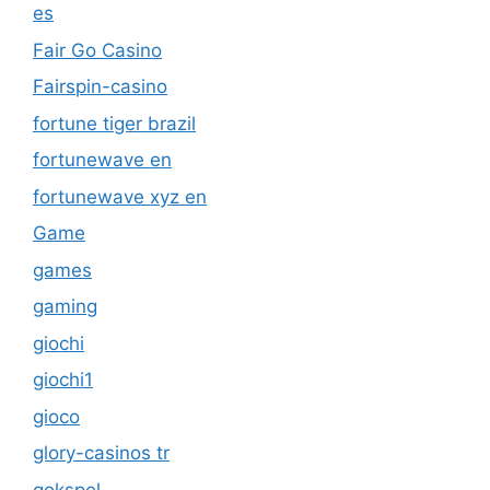
es
Fair Go Casino
Fairspin-casino
fortune tiger brazil
fortunewave en
fortunewave xyz en
Game
games
gaming
giochi
giochi1
gioco
glory-casinos tr
gokspel