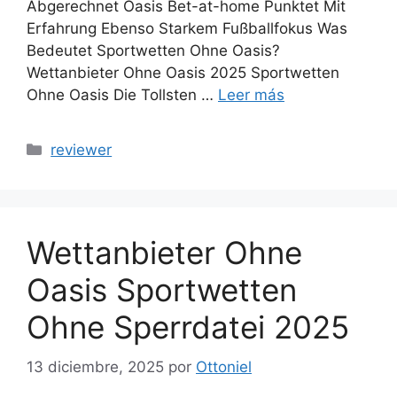
Abgerechnet Oasis Bet-at-home Punktet Mit
Erfahrung Ebenso Starkem Fußballfokus Was
Bedeutet Sportwetten Ohne Oasis?
Wettanbieter Ohne Oasis 2025 Sportwetten
Ohne Oasis Die Tollsten …
Leer más
reviewer
Wettanbieter Ohne
Oasis Sportwetten
Ohne Sperrdatei 2025
13 diciembre, 2025
por
Ottoniel