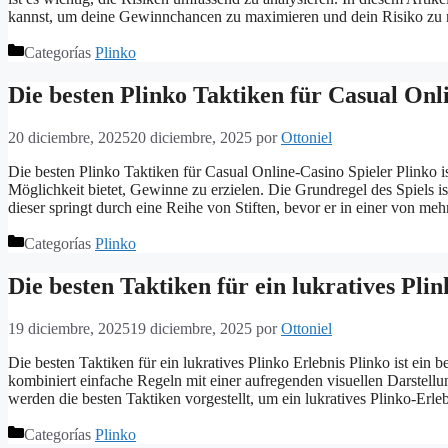
kannst, um deine Gewinnchancen zu maximieren und dein Risiko zu m
Categorías
Plinko
Die besten Plinko Taktiken für Casual Onl
20 diciembre, 2025
20 diciembre, 2025
por
Ottoniel
Die besten Plinko Taktiken für Casual Online-Casino Spieler Plinko is
Möglichkeit bietet, Gewinne zu erzielen. Die Grundregel des Spiels is
dieser springt durch eine Reihe von Stiften, bevor er in einer von m
Categorías
Plinko
Die besten Taktiken für ein lukratives Pli
19 diciembre, 2025
19 diciembre, 2025
por
Ottoniel
Die besten Taktiken für ein lukratives Plinko Erlebnis Plinko ist ein be
kombiniert einfache Regeln mit einer aufregenden visuellen Darstellun
werden die besten Taktiken vorgestellt, um ein lukratives Plinko-Erl
Categorías
Plinko