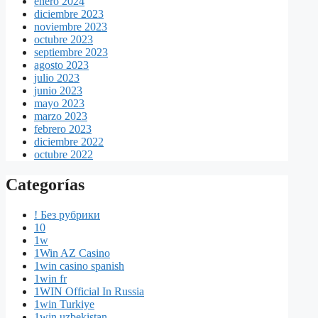
enero 2024
diciembre 2023
noviembre 2023
octubre 2023
septiembre 2023
agosto 2023
julio 2023
junio 2023
mayo 2023
marzo 2023
febrero 2023
diciembre 2022
octubre 2022
Categorías
! Без рубрики
10
1w
1Win AZ Casino
1win casino spanish
1win fr
1WIN Official In Russia
1win Turkiye
1win uzbekistan