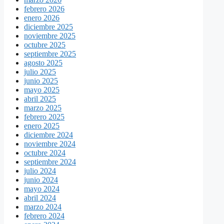
febrero 2026
enero 2026
diciembre 2025
noviembre 2025
octubre 2025
septiembre 2025
agosto 2025
julio 2025
junio 2025
mayo 2025
abril 2025
marzo 2025
febrero 2025
enero 2025
diciembre 2024
noviembre 2024
octubre 2024
septiembre 2024
julio 2024
junio 2024
mayo 2024
abril 2024
marzo 2024
febrero 2024