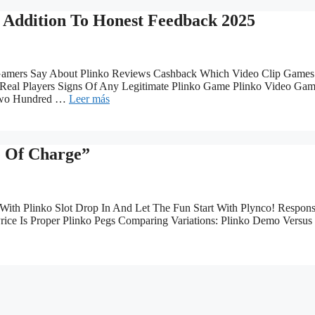
n Addition To Honest Feedback 2025
 Gamers Say About Plinko Reviews Cashback Which Video Clip Games
Real Players Signs Of Any Legitimate Plinko Game Plinko Video Ga
+ Two Hundred …
Leer más
e Of Charge”
ith Plinko Slot Drop In And Let The Fun Start With Plynco! Respons
ice Is Proper Plinko Pegs Comparing Variations: Plinko Demo Versus 