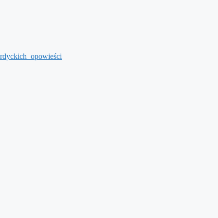
ordyckich_opowieści