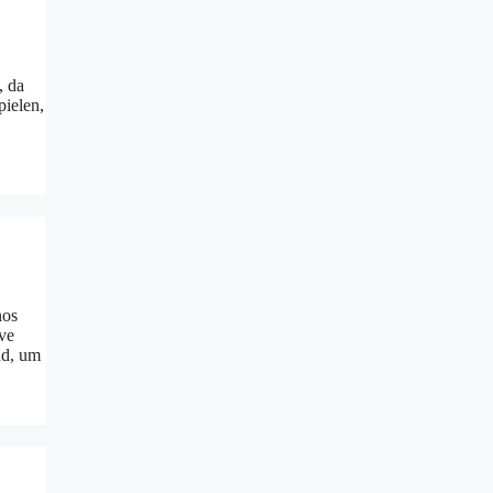
, da
pielen,
nos
ive
nd, um