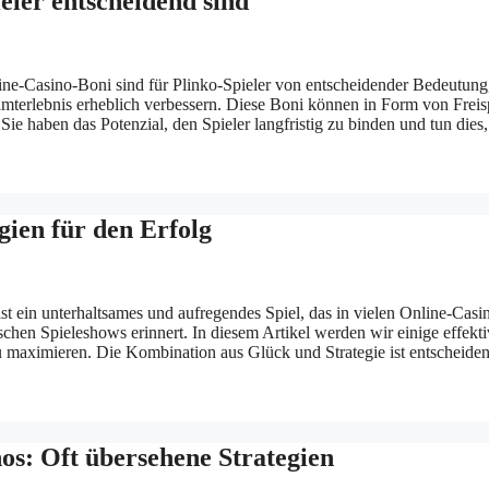
ler entscheidend sind
ne-Casino-Boni sind für Plinko-Spieler von entscheidender Bedeutung
amterlebnis erheblich verbessern. Diese Boni können in Form von Freis
 haben das Potenzial, den Spieler langfristig zu binden und tun dies,
gien für den Erfolg
st ein unterhaltsames und aufregendes Spiel, das in vielen Online-Casi
chen Spieleshows erinnert. In diesem Artikel werden wir einige effekt
u maximieren. Die Kombination aus Glück und Strategie ist entscheide
os: Oft übersehene Strategien