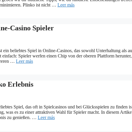
inimieren. Plinko ist nicht …
Leer más
ine-Casino Spieler
t ein beliebtes Spiel in Online-Casinos, das sowohl Unterhaltung als a
t einfach: Spieler werfen einen Chip von der oberen Plattform herunter
ehreren …
Leer más
nko Erlebnis
liebtes Spiel, das oft in Spielcasinos und bei Glücksspielen zu finden is
g, was es zu einer attraktiven Wahl für Spieler macht. In diesem Artike
ebnis zu genießen. …
Leer más