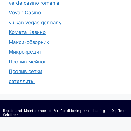
verde casino romania
Vovan Casino
vulkan vegas germany
Комета Казино
Макси-обзорник
Микрокредит
Пролив мейнов
Пролив сетки
сателлиты
Repair and Maintenance of Air Conditioning and Heating – Og Tech
Solutions
Developed by
Bufalo Media