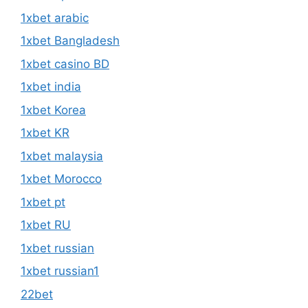
1xbet arabic
1xbet Bangladesh
1xbet casino BD
1xbet india
1xbet Korea
1xbet KR
1xbet malaysia
1xbet Morocco
1xbet pt
1xbet RU
1xbet russian
1xbet russian1
22bet