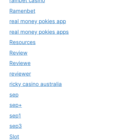
rainbet casino
Ramenbet
real money pokies app
real money pokies apps
Resources
Review
Reviewe
reviewer
ricky casino australia
sep
sep+
sep1
sep3
Slot