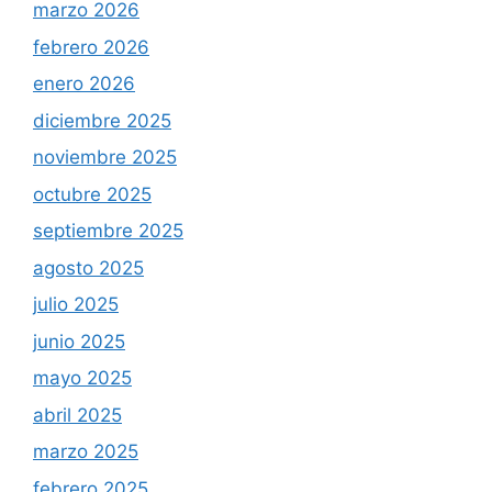
marzo 2026
febrero 2026
enero 2026
diciembre 2025
noviembre 2025
octubre 2025
septiembre 2025
agosto 2025
julio 2025
junio 2025
mayo 2025
abril 2025
marzo 2025
febrero 2025