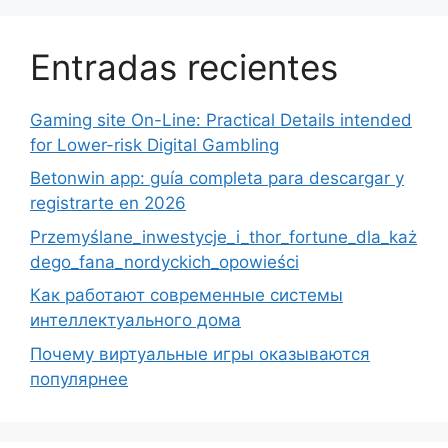
Entradas recientes
Gaming site On-Line: Practical Details intended
for Lower-risk Digital Gambling
Betonwin app: guía completa para descargar y
registrarte en 2026
Przemyślane_inwestycje_i_thor_fortune_dla_każ
dego_fana_nordyckich_opowieści
Как работают современные системы
интеллектуального дома
Почему виртуальные игры оказываются
популярнее