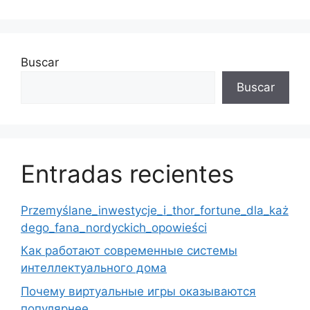
Buscar
Buscar
Entradas recientes
Przemyślane_inwestycje_i_thor_fortune_dla_każ
dego_fana_nordyckich_opowieści
Как работают современные системы
интеллектуального дома
Почему виртуальные игры оказываются
популярнее
Analyse_van_trends_rondom_thor_fortune_biedt
_heldere_perspectieven_voor_belegger