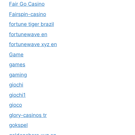
fortune tiger brazil
fortunewave en
fortunewave xyz en
Game
games
gaming
giochi
giochi1
gioco
glory-casinos tr
gokspel
goldenshore xyz en
guides
harry casino