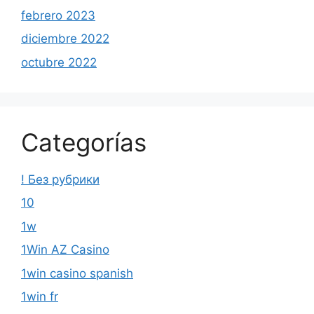
octubre 2022
Categorías
! Без рубрики
10
1w
1Win AZ Casino
1win casino spanish
1win fr
1WIN Official In Russia
1win Turkiye
1win uzbekistan