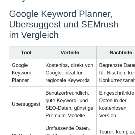
Ubersuggest und SEMrush
im Vergleich
Tool
Vorteile
Nachteile
Google
Kostenlos, direkt von
Begrenzte Date
Keyword
Google, ideal für
für Nischen, ke
Planner
regionale Keywords
Konkurrenzanal
Benutzerfreundlich,
Eingeschränkte
gute Keyword- und
Daten in der
Ubersuggest
SEO-Daten, günstige
kostenlosen
Premium-Modelle
Version
Umfassende Daten,
Teurer, komplex
SEMrush
Wettbewerbsanalyse,
für Einsteiger
Keyword-Tracking