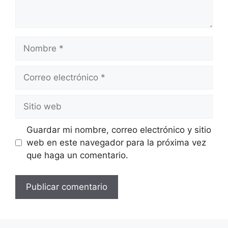
Guardar mi nombre, correo electrónico y sitio
web en este navegador para la próxima vez
que haga un comentario.