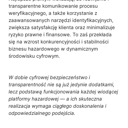
transparentne komunikowanie procesu
weryfikacyjnego, a także korzystanie z
zaawansowanych narzędzi identyfikacyjnych,
zwiększa satysfakcję klienta oraz minimalizuje
ryzyko prawne i finansowe. To zaś przekłada
się na wzrost konkurencyjności i stabilności
biznesu hazardowego w dynamicznym
środowisku cyfrowym.
W dobie cyfrowej bezpieczeństwo i
transparentność nie są już jedynie dodatkami,
lecz podstawą funkcjonowania każdej wiodącej
platformy hazardowej — a ich skuteczna
realizacja wymaga ciągłego doskonalenia i
odpowiedzialnego podejścia.