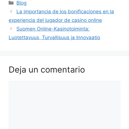
Blog
La importancia de los bonificaciones en la
experiencia del jugador de casino online
Suomen Online-Kasinotoiminta:
Luotettavuus, Turvallisuus ja Innovaatio
Deja un comentario