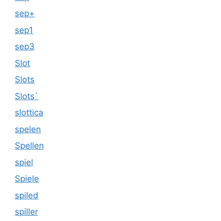
sep+
sep1
sep3
Slot
Slots
Slots`
slottica
spelen
Spellen
spiel
Spiele
spiled
spiller