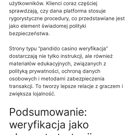
użytkowników. Klienci coraz częściej
sprawdzają, czy dana platforma stosuje
rygorystyczne procedury, co przedstawiane jest
jako element świadomej polityki
bezpieczeństwa.
Strony typu “pandido casino weryfikacja”
dostarczają nie tylko instrukcji, ale również
materiałów edukacyjnych, związanych z
polityką prywatności, ochroną danych
osobowych i metodami zabezpieczenia
transakcji. To tworzy lepsze relacje z graczem i
zwiększa lojalność.
Podsumowanie:
weryfikacja jako