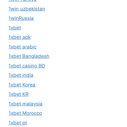
1win uzbekistan
1winRussia
1xbet
1xbet apk
1xbet arabic
1xbet Bangladesh
1xbet casino BD
1xbet india
1xbet Korea
1xbet KR
1xbet malaysia
1xbet Morocco
1xbet pt