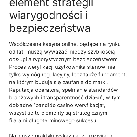
element strategii
wiarygodności i
bezpieczeństwa
Współczesne kasyna online, będące na rynku
od lat, muszą wyważać między szybkością
obsługi a rygorystycznym bezpieczeństwem.
Proces weryfikacji użytkownika stanowi nie
tylko wymóg regulacyjny, lecz także fundament,
na którym buduje się zaufanie do marki.
Reputacja operatora, spełnianie standardów
branżowych i transparentność działań, w tym
dokładne “pandido casino weryfikacja”,
wszystkie te elementy są strategicznymi
filarami długoterminowego sukcesu.
Najlepsze praktyki wskazują, że rozwijanie i