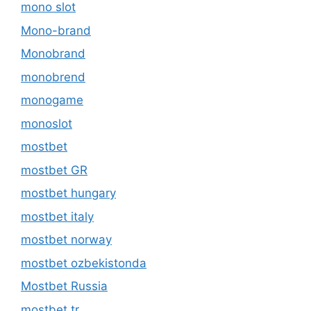
mono slot
Mono-brand
Monobrand
monobrend
monogame
monoslot
mostbet
mostbet GR
mostbet hungary
mostbet italy
mostbet norway
mostbet ozbekistonda
Mostbet Russia
mostbet tr