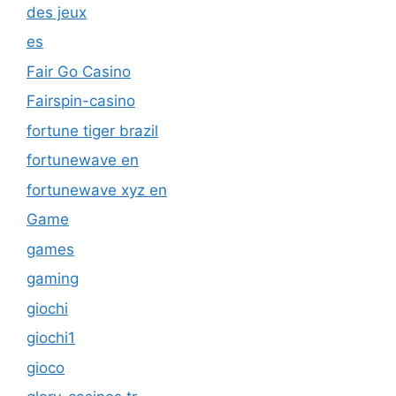
des jeux
es
Fair Go Casino
Fairspin-casino
fortune tiger brazil
fortunewave en
fortunewave xyz en
Game
games
gaming
giochi
giochi1
gioco