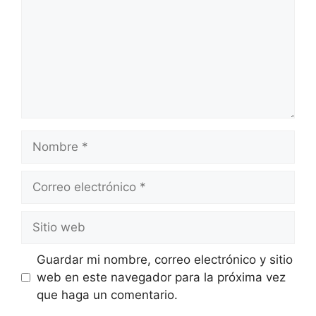
Guardar mi nombre, correo electrónico y sitio
web en este navegador para la próxima vez
que haga un comentario.