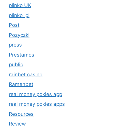
plinko UK
plinko_pl
Post
Pozyczki
press
Prestamos
public
rainbet casino
Ramenbet
real money pokies app
real money pokies apps
Resources
Review