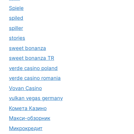
Spiele
spiled
spiller
stories
sweet bonanza
sweet bonanza TR
verde casino poland
verde casino romania
Vovan Casino
vulkan vegas germany
Комета Казино
Макси-обзорник
Микрокредит