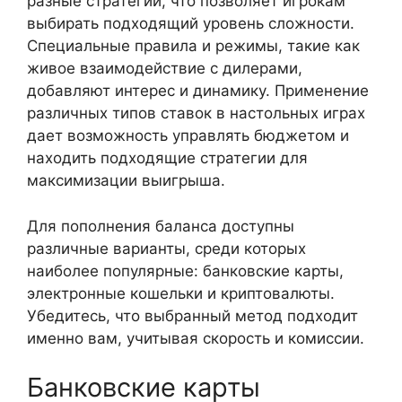
разные стратегии, что позволяет игрокам
выбирать подходящий уровень сложности.
Специальные правила и режимы, такие как
живое взаимодействие с дилерами,
добавляют интерес и динамику. Применение
различных типов ставок в настольных играх
дает возможность управлять бюджетом и
находить подходящие стратегии для
максимизации выигрыша.
Для пополнения баланса доступны
различные варианты, среди которых
наиболее популярные: банковские карты,
электронные кошельки и криптовалюты.
Убедитесь, что выбранный метод подходит
именно вам, учитывая скорость и комиссии.
Банковские карты