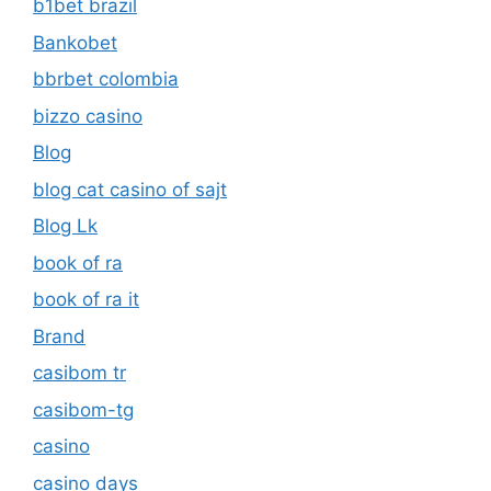
b1bet brazil
Bankobet
bbrbet colombia
bizzo casino
Blog
blog cat casino of sajt
Blog Lk
book of ra
book of ra it
Brand
casibom tr
casibom-tg
casino
casino days