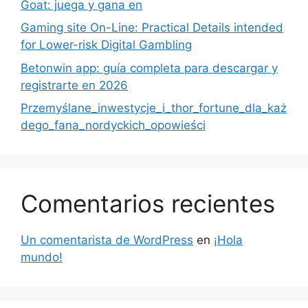
Goat: juega y gana en
Gaming site On-Line: Practical Details intended
for Lower-risk Digital Gambling
Betonwin app: guía completa para descargar y
registrarte en 2026
Przemyślane_inwestycje_i_thor_fortune_dla_każ
dego_fana_nordyckich_opowieści
Comentarios recientes
Un comentarista de WordPress
en
¡Hola
mundo!