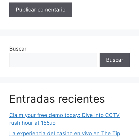
Buscar
Buscar
Entradas recientes
Claim your free demo today: Dive into CCTV
rush hour at 155.io
La experiencia del casino en vivo en The Tip