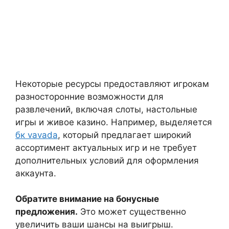
Некоторые ресурсы предоставляют игрокам
разносторонние возможности для
развлечений, включая слоты, настольные
игры и живое казино. Например, выделяется
бк vavada
, который предлагает широкий
ассортимент актуальных игр и не требует
дополнительных условий для оформления
аккаунта.
Обратите внимание на бонусные
предложения.
Это может существенно
увеличить ваши шансы на выигрыш.