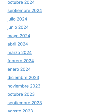
octubre 2024
septiembre 2024
julio 2024
junio 2024
mayo 2024
abril 2024
marzo 2024
febrero 2024
enero 2024
diciembre 2023
noviembre 2023
octubre 2023
septiembre 2023
agosto 2023