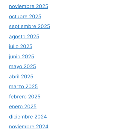
noviembre 2025
octubre 2025
septiembre 2025
agosto 2025
julio 2025
junio 2025
mayo 2025
abril 2025
marzo 2025
febrero 2025
enero 2025
diciembre 2024
noviembre 2024