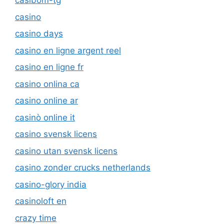
casibom-tg
casino
casino days
casino en ligne argent reel
casino en ligne fr
casino onlina ca
casino online ar
casinò online it
casino svensk licens
casino utan svensk licens
casino zonder crucks netherlands
casino-glory india
casinoloft en
crazy time