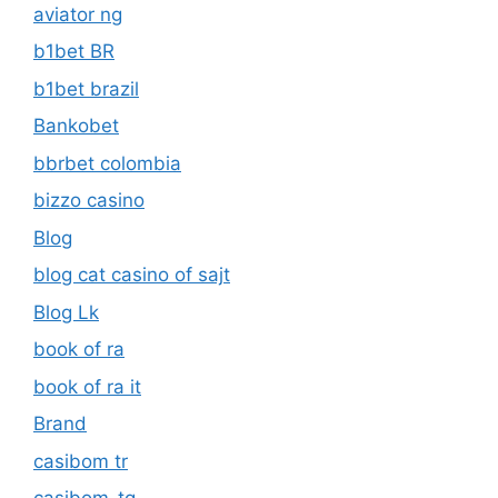
aviator ng
b1bet BR
b1bet brazil
Bankobet
bbrbet colombia
bizzo casino
Blog
blog cat casino of sajt
Blog Lk
book of ra
book of ra it
Brand
casibom tr