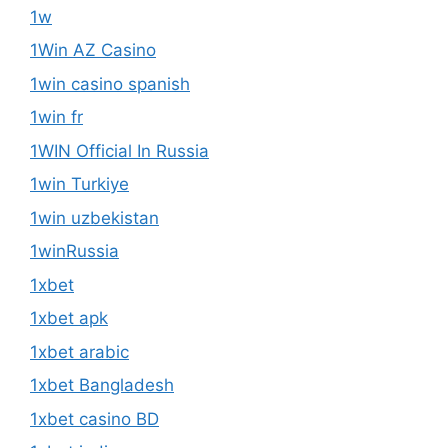
1w
1Win AZ Casino
1win casino spanish
1win fr
1WIN Official In Russia
1win Turkiye
1win uzbekistan
1winRussia
1xbet
1xbet apk
1xbet arabic
1xbet Bangladesh
1xbet casino BD