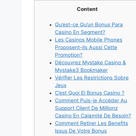
Content
Qu’est-ce Qu’un Bonus Para
Casino En Segment?
Les Casinos Mobile Phones
Proposent-ils Aussi Cette
Promotion?
Découvrez Mystake Casino &
Mystake3 Bookmaker
Vérifier Les Restrictions Sobre
Jeux
C’est Quoi El Bonus Casino ?
Comment Puis-je Accéder Au
Support Client De Millionz
Casino En Calamité De Besoin?
Comment Retirer Les Benefits
Issus De Votre Bonus