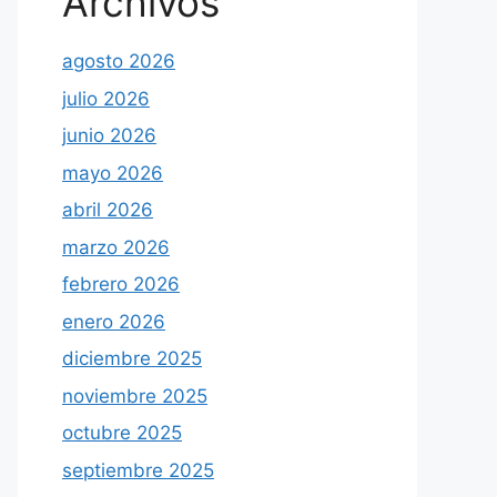
Archivos
agosto 2026
julio 2026
junio 2026
mayo 2026
abril 2026
marzo 2026
febrero 2026
enero 2026
diciembre 2025
noviembre 2025
octubre 2025
septiembre 2025