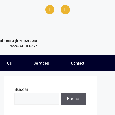
Rd Pittsburgh Pa 15212 Usa
Phone 561-888-5127
Us
Services
Contact
Buscar
Buscar