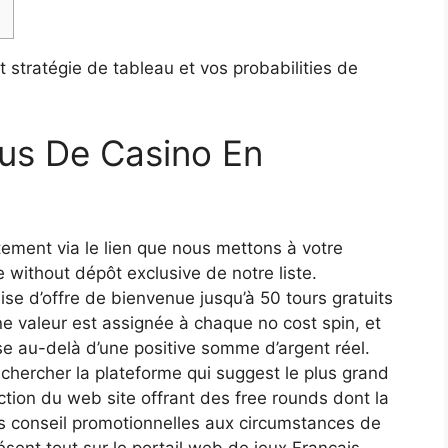
t stratégie de tableau et vos probabilities de
us De Casino En
rectement via le lien que nous mettons à votre
without dépôt exclusive de notre liste.
e d’offre de bienvenue jusqu’à 50 tours gratuits
e valeur est assignée à chaque no cost spin, et
e au-delà d’une positive somme d’argent réel.
 chercher la plateforme qui suggest le plus grand
ection du web site offrant des free rounds dont la
es conseil promotionnelles aux circumstances de
sent tout sur le portail web de jeux Français.