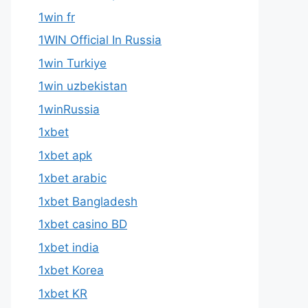
1win fr
1WIN Official In Russia
1win Turkiye
1win uzbekistan
1winRussia
1xbet
1xbet apk
1xbet arabic
1xbet Bangladesh
1xbet casino BD
1xbet india
1xbet Korea
1xbet KR