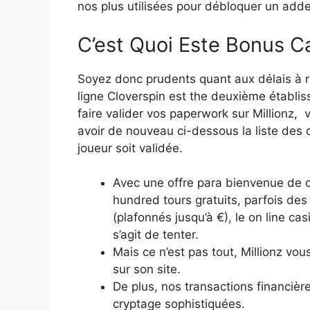
nos plus utilisées pour débloquer un add
C’est Quoi Este Bonus C
Soyez donc prudents quant aux délais à r
ligne Cloverspin est the deuxième établi
faire valider vos paperwork sur Millionz,
avoir de nouveau ci-dessous la liste des
joueur soit validée.
Avec une offre para bienvenue de 
hundred tours gratuits, parfois de
(plafonnés jusqu’à €), le on line ca
s’agit de tenter.
Mais ce n’est pas tout, Millionz vous
sur son site.
De plus, nos transactions financiè
cryptage sophistiquées.