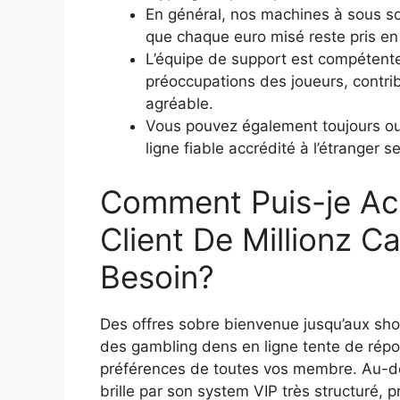
En général, nos machines à sous son
que chaque euro misé reste pris en
L’équipe de support est compétent
préoccupations des joueurs, contribu
agréable.
Vous pouvez également toujours ou
ligne fiable accrédité à l’étranger s
Comment Puis-je Ac
Client De Millionz 
Besoin?
Des offres sobre bienvenue jusqu’aux shows
des gambling dens en ligne tente de répon
préférences de toutes vos membre. Au-del
brille par son system VIP très structuré,