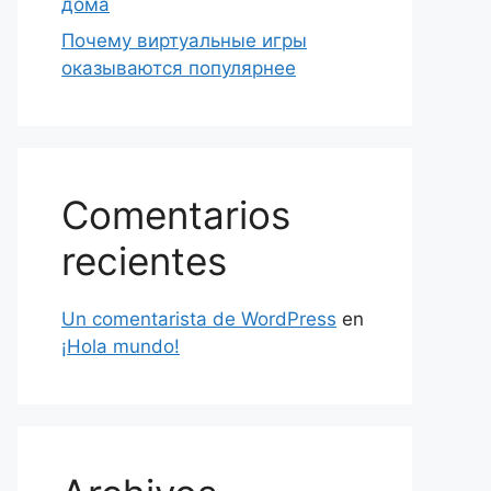
дома
Почему виртуальные игры
оказываются популярнее
Comentarios
recientes
Un comentarista de WordPress
en
¡Hola mundo!