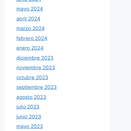
mayo 2024
abril 2024
marzo 2024
febrero 2024
enero 2024
diciembre 2023
noviembre 2023
octubre 2023
septiembre 2023
agosto 2023
julio 2023
junio 2023
mayo 2023