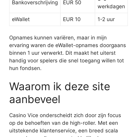
Bankoverschrijving
EUR 50
werkdagen
eWallet
EUR 10
1-2 uur
Opnames kunnen variëren, maar in mijn
ervaring waren de eWallet-opnames doorgaans
binnen 1 uur verwerkt. Dit maakt het uiterst
handig voor spelers die snel toegang willen tot
hun fondsen.
Waarom ik deze site
aanbeveel
Casino Vice onderscheidt zich door zijn focus
op de behoeften van de high-roller. Met een
uitstekende klantenservice, een breed scala