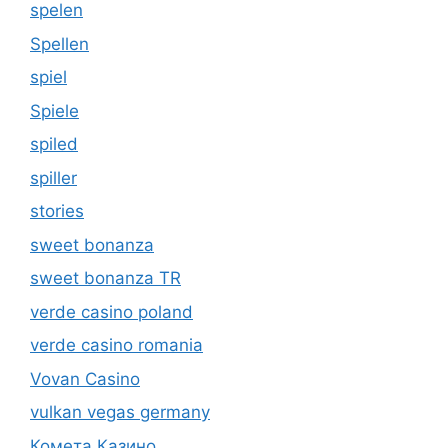
spelen
Spellen
spiel
Spiele
spiled
spiller
stories
sweet bonanza
sweet bonanza TR
verde casino poland
verde casino romania
Vovan Casino
vulkan vegas germany
Комета Казино