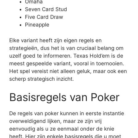
Omaha
Seven Card Stud
Five Card Draw
Pineapple
Elke variant heeft zijn eigen regels en
strategieën, dus het is van cruciaal belang om
uzelf goed te informeren. Texas Hold’em is de
meest gespeelde variant, vooral in toernooien.
Het spel vereist niet alleen geluk, maar ook een
scherp strategisch inzicht.
Basisregels van Poker
De regels van poker kunnen in eerste instantie
overweldigend lijken, maar ze zijn vrij
eenvoudig als u ze eenmaal onder de knie
heeft. Hier zijn enkele basisregels die u moet