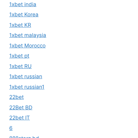
1xbet india
1xbet Korea
1xbet KR
1xbet malaysia
1xbet Morocco
1xbet pt
1xbet RU
1xbet russian
1xbet russian1
22bet
22Bet BD
22bet IT
6