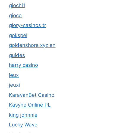
giochi1
gioco
glory-casinos tr
gokspel
goldenshore xyz en
guides
harry casino
jeux
jeuxi
KaravanBet Casino
Kasyno Online PL
king johnnie
Lucky Wave