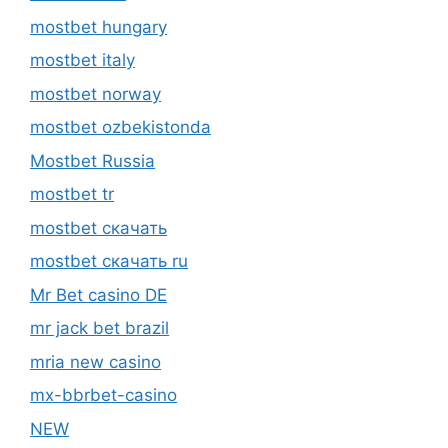
mostbet hungary
mostbet italy
mostbet norway
mostbet ozbekistonda
Mostbet Russia
mostbet tr
mostbet скачать
mostbet скачать ru
Mr Bet casino DE
mr jack bet brazil
mria new casino
mx-bbrbet-casino
NEW