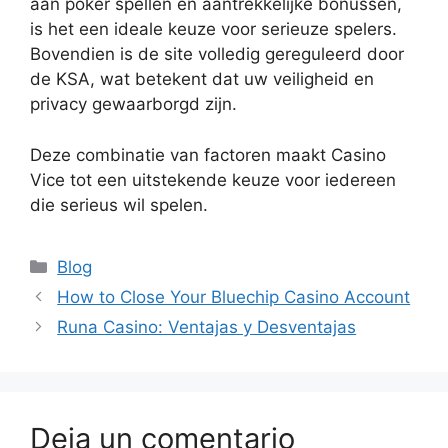
aan poker spellen en aantrekkelijke bonussen,
is het een ideale keuze voor serieuze spelers.
Bovendien is de site volledig gereguleerd door
de KSA, wat betekent dat uw veiligheid en
privacy gewaarborgd zijn.
Deze combinatie van factoren maakt Casino
Vice tot een uitstekende keuze voor iedereen
die serieus wil spelen.
Blog
How to Close Your Bluechip Casino Account
Runa Casino: Ventajas y Desventajas
Deja un comentario