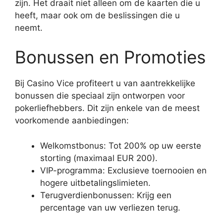
zijn. Het draait niet alleen om de kaarten die u
heeft, maar ook om de beslissingen die u
neemt.
Bonussen en Promoties
Bij Casino Vice profiteert u van aantrekkelijke
bonussen die speciaal zijn ontworpen voor
pokerliefhebbers. Dit zijn enkele van de meest
voorkomende aanbiedingen:
Welkomstbonus: Tot 200% op uw eerste
storting (maximaal EUR 200).
VIP-programma: Exclusieve toernooien en
hogere uitbetalingslimieten.
Terugverdienbonussen: Krijg een
percentage van uw verliezen terug.