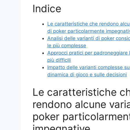
Indice
Le caratteristiche che rendono alcu
di poker particolarmente impegnati
Analisi delle varianti di poker consi
le più complesse
Approcci pratici per padroneggiare l
più difficili
Impatto delle varianti complesse su
dinamica di gioco e sulle decisioni
Le caratteristiche c
rendono alcune varia
poker particolarmen
impegnative