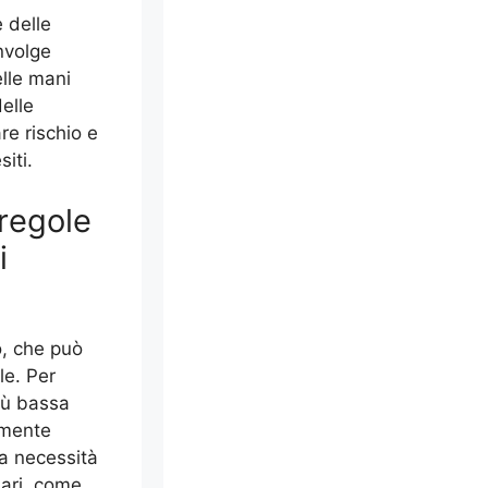
 delle
involge
elle mani
delle
re rischio e
iti.
 regole
i
o, che può
le. Per
iù bassa
amente
La necessità
lari, come