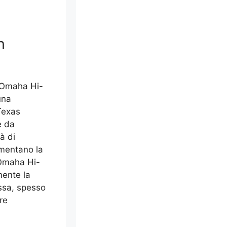
n
e Omaha Hi-
una
 Texas
e da
tà di
umentano la
 Omaha Hi-
mente la
assa, spesso
re