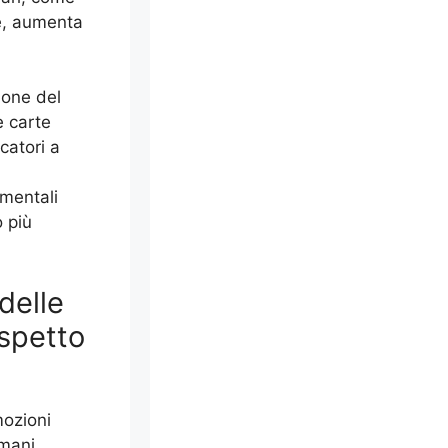
te, aumenta
sione del
e carte
catori a
mentali
 più
delle
ispetto
mozioni
 mani