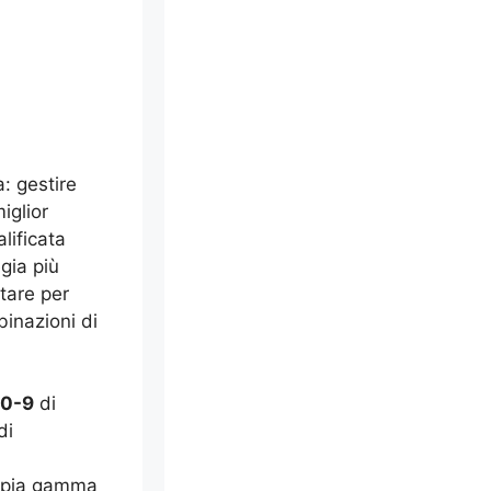
: gestire
iglior
lificata
egia più
tare per
binazioni di
0-9
di
di
mpia gamma