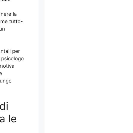
enere la
ome tutto-
 un
ntali per
o psicologo
emotiva
e
lungo
di
a le