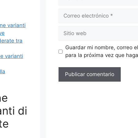
ne varianti
ve
derate tra
Guardar mi nombre, correo el
para la próxima vez que haga
e varianti
lla
he
nti di
te