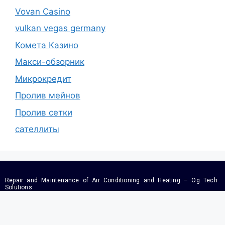
Vovan Casino
vulkan vegas germany
Комета Казино
Макси-обзорник
Микрокредит
Пролив мейнов
Пролив сетки
сателлиты
Repair and Maintenance of Air Conditioning and Heating – Og Tech
Solutions
Developed by
Bufalo Media