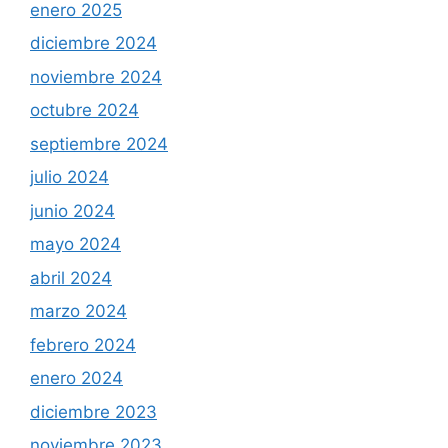
enero 2025
diciembre 2024
noviembre 2024
octubre 2024
septiembre 2024
julio 2024
junio 2024
mayo 2024
abril 2024
marzo 2024
febrero 2024
enero 2024
diciembre 2023
noviembre 2023