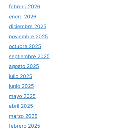
febrero 2026
enero 2026
diciembre 2025
noviembre 2025
octubre 2025
septiembre 2025
agosto 2025
julio 2025
junio 2025
mayo 2025
abril 2025
marzo 2025
febrero 2025