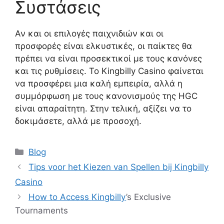
Συστάσεις
Αν και οι επιλογές παιχνιδιών και οι
προσφορές είναι ελκυστικές, οι παίκτες θα
πρέπει να είναι προσεκτικοί με τους κανόνες
και τις ρυθμίσεις. Το Kingbilly Casino φαίνεται
να προσφέρει μια καλή εμπειρία, αλλά η
συμμόρφωση με τους κανονισμούς της HGC
είναι απαραίτητη. Στην τελική, αξίζει να το
δοκιμάσετε, αλλά με προσοχή.
Blog
Tips voor het Kiezen van Spellen bij Kingbilly
Casino
How to Access
Kingbilly
’s Exclusive
Tournaments