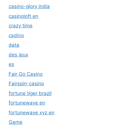
casino-glory india
casinoloft en
crazy time
csdino
data
des jeux
es
Fair Go Casino
Fairspin-casino
fortune tiger brazil
fortunewave en
fortunewave xyz en
Game