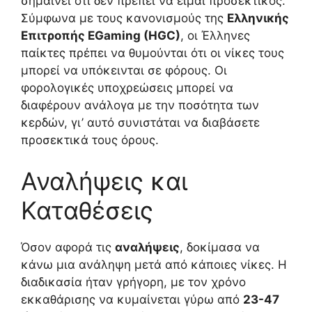
σημαίνει ότι δεν πρέπει να είμαι προσεκτικός.
Σύμφωνα με τους κανονισμούς της
Ελληνικής
Επιτροπής ΕGaming (HGC)
, οι Έλληνες
παίκτες πρέπει να θυμούνται ότι οι νίκες τους
μπορεί να υπόκεινται σε φόρους. Οι
φορολογικές υποχρεώσεις μπορεί να
διαφέρουν ανάλογα με την ποσότητα των
κερδών, γι’ αυτό συνιστάται να διαβάσετε
προσεκτικά τους όρους.
Αναλήψεις και
Καταθέσεις
Όσον αφορά τις
αναλήψεις
, δοκίμασα να
κάνω μια ανάληψη μετά από κάποιες νίκες. Η
διαδικασία ήταν γρήγορη, με τον χρόνο
εκκαθάρισης να κυμαίνεται γύρω από
23-47