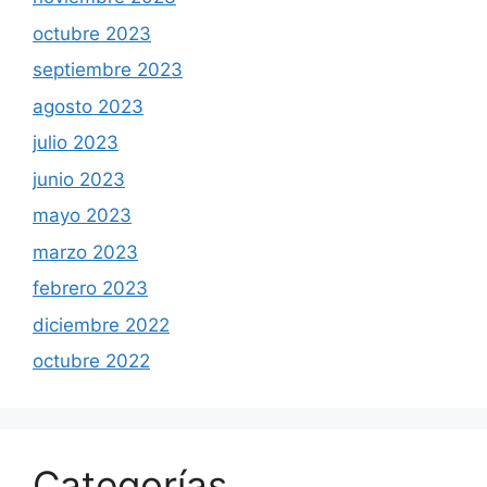
octubre 2023
septiembre 2023
agosto 2023
julio 2023
junio 2023
mayo 2023
marzo 2023
febrero 2023
diciembre 2022
octubre 2022
Categorías