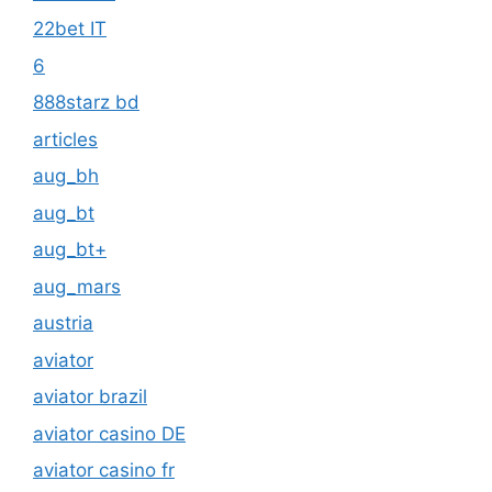
22bet IT
6
888starz bd
articles
aug_bh
aug_bt
aug_bt+
aug_mars
austria
aviator
aviator brazil
aviator casino DE
aviator casino fr