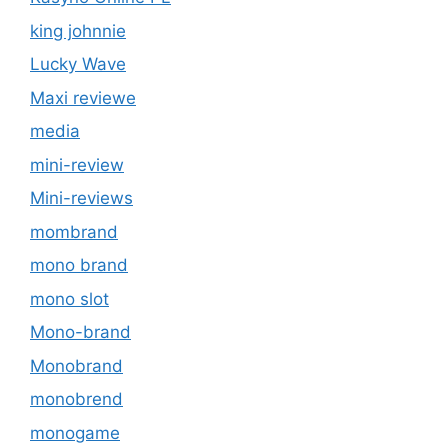
king johnnie
Lucky Wave
Maxi reviewe
media
mini-review
Mini-reviews
mombrand
mono brand
mono slot
Mono-brand
Monobrand
monobrend
monogame