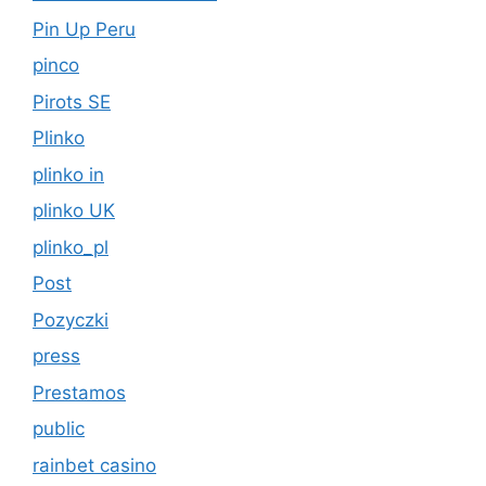
Pin Up Peru
pinco
Pirots SE
Plinko
plinko in
plinko UK
plinko_pl
Post
Pozyczki
press
Prestamos
public
rainbet casino