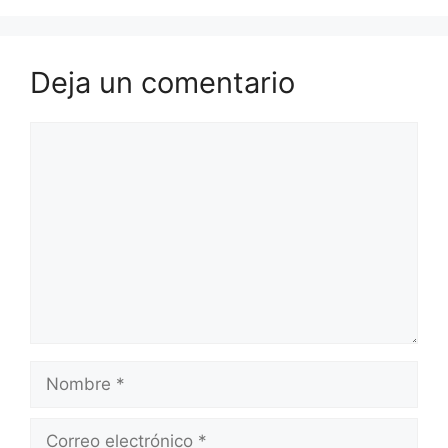
Deja un comentario