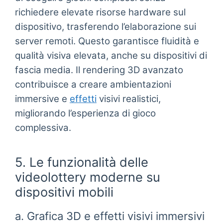
richiedere elevate risorse hardware sul
dispositivo, trasferendo l’elaborazione sui
server remoti. Questo garantisce fluidità e
qualità visiva elevata, anche su dispositivi di
fascia media. Il rendering 3D avanzato
contribuisce a creare ambientazioni
immersive e
effetti
visivi realistici,
migliorando l’esperienza di gioco
complessiva.
5. Le funzionalità delle
videolottery moderne su
dispositivi mobili
a. Grafica 3D e effetti visivi immersivi