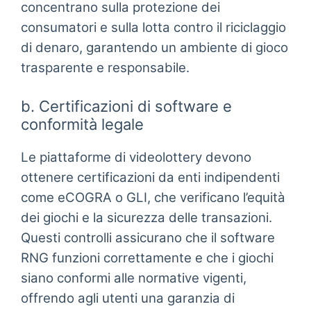
concentrano sulla protezione dei
consumatori e sulla lotta contro il riciclaggio
di denaro, garantendo un ambiente di gioco
trasparente e responsabile.
b. Certificazioni di software e
conformità legale
Le piattaforme di videolottery devono
ottenere certificazioni da enti indipendenti
come eCOGRA o GLI, che verificano l’equità
dei giochi e la sicurezza delle transazioni.
Questi controlli assicurano che il software
RNG funzioni correttamente e che i giochi
siano conformi alle normative vigenti,
offrendo agli utenti una garanzia di