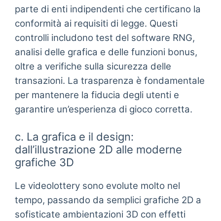
parte di enti indipendenti che certificano la
conformità ai requisiti di legge. Questi
controlli includono test del software RNG,
analisi delle grafica e delle funzioni bonus,
oltre a verifiche sulla sicurezza delle
transazioni. La trasparenza è fondamentale
per mantenere la fiducia degli utenti e
garantire un’esperienza di gioco corretta.
c. La grafica e il design:
dall’illustrazione 2D alle moderne
grafiche 3D
Le videolottery sono evolute molto nel
tempo, passando da semplici grafiche 2D a
sofisticate ambientazioni 3D con effetti