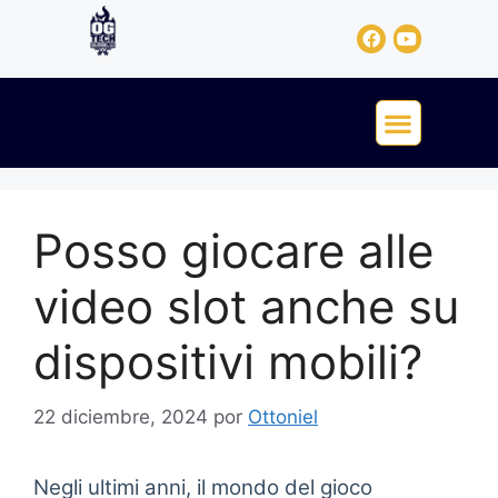
Posso giocare alle
video slot anche su
dispositivi mobili?
22 diciembre, 2024
por
Ottoniel
Negli ultimi anni, il mondo del gioco