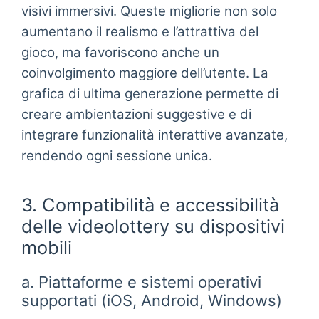
visivi immersivi. Queste migliorie non solo
aumentano il realismo e l’attrattiva del
gioco, ma favoriscono anche un
coinvolgimento maggiore dell’utente. La
grafica di ultima generazione permette di
creare ambientazioni suggestive e di
integrare funzionalità interattive avanzate,
rendendo ogni sessione unica.
3. Compatibilità e accessibilità
delle videolottery su dispositivi
mobili
a. Piattaforme e sistemi operativi
supportati (iOS, Android, Windows)