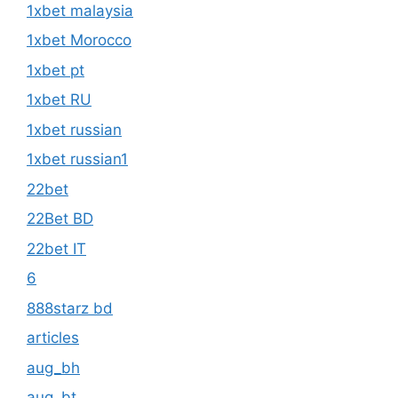
1xbet malaysia
1xbet Morocco
1xbet pt
1xbet RU
1xbet russian
1xbet russian1
22bet
22Bet BD
22bet IT
6
888starz bd
articles
aug_bh
aug_bt