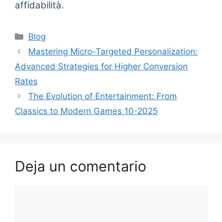
affidabilità.
Blog
Mastering Micro-Targeted Personalization:
Advanced Strategies for Higher Conversion
Rates
The Evolution of Entertainment: From
Classics to Modern Games 10-2025
Deja un comentario