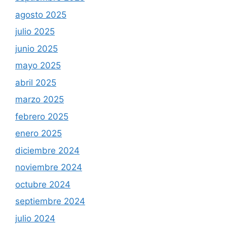
agosto 2025
julio 2025
junio 2025
mayo 2025
abril 2025
marzo 2025
febrero 2025
enero 2025
diciembre 2024
noviembre 2024
octubre 2024
septiembre 2024
julio 2024