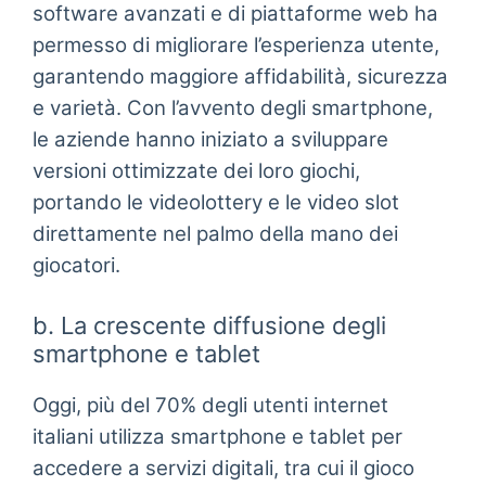
software avanzati e di piattaforme web ha
permesso di migliorare l’esperienza utente,
garantendo maggiore affidabilità, sicurezza
e varietà. Con l’avvento degli smartphone,
le aziende hanno iniziato a sviluppare
versioni ottimizzate dei loro giochi,
portando le videolottery e le video slot
direttamente nel palmo della mano dei
giocatori.
b. La crescente diffusione degli
smartphone e tablet
Oggi, più del 70% degli utenti internet
italiani utilizza smartphone e tablet per
accedere a servizi digitali, tra cui il gioco