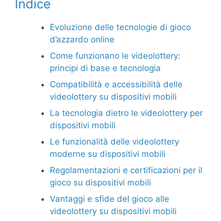
Indice
Evoluzione delle tecnologie di gioco
d’azzardo online
Come funzionano le videolottery:
principi di base e tecnologia
Compatibilità e accessibilità delle
videolottery su dispositivi mobili
La tecnologia dietro le videolottery per
dispositivi mobili
Le funzionalità delle videolottery
moderne su dispositivi mobili
Regolamentazioni e certificazioni per il
gioco su dispositivi mobili
Vantaggi e sfide del gioco alle
videolottery su dispositivi mobili