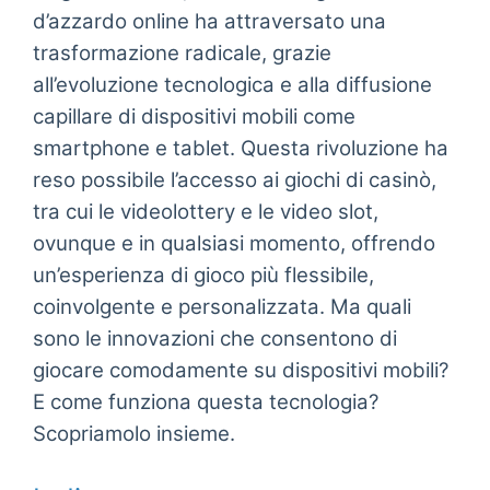
d’azzardo online ha attraversato una
trasformazione radicale, grazie
all’evoluzione tecnologica e alla diffusione
capillare di dispositivi mobili come
smartphone e tablet. Questa rivoluzione ha
reso possibile l’accesso ai giochi di casinò,
tra cui le videolottery e le video slot,
ovunque e in qualsiasi momento, offrendo
un’esperienza di gioco più flessibile,
coinvolgente e personalizzata. Ma quali
sono le innovazioni che consentono di
giocare comodamente su dispositivi mobili?
E come funziona questa tecnologia?
Scopriamolo insieme.