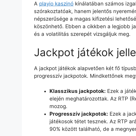
A
playio kaszinó
kínálatában számos izgal
szórakoztatóak, hanem jelentős nyeremény
népszerűsége a magas kifizetési lehető
köszönhető. Ebben a cikkben a legjobb jac
és a volatilitás szerepét vizsgáljuk meg.
Jackpot játékok jell
A jackpot játékok alapvetően két fő típus
progresszív jackpotok. Mindkettőnek megv
Klasszikus jackpotok:
Ezek a játék
elején meghatározottak. Az RTP (Re
mozog.
Progresszív jackpotok:
Ezek a jac
játékosok tétet tesznek. Az RTP ar
90% között található, de a megny