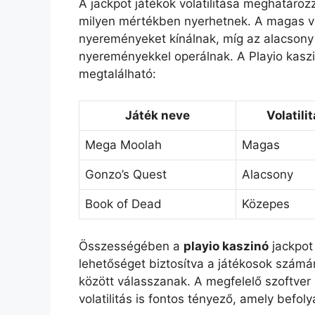
A jackpot játékok volatilitása meghatároz
milyen mértékben nyerhetnek. A magas vo
nyereményeket kínálnak, míg az alacsony 
nyereményekkel operálnak. A Playio kaszin
megtalálható:
Játék neve
Volatili
Mega Moolah
Magas
Gonzo’s Quest
Alacsony
Book of Dead
Közepes
Összességében a
playio kaszinó
jackpot 
lehetőséget biztosítva a játékosok számá
között válasszanak. A megfelelő szoftver 
volatilitás is fontos tényező, amely befol