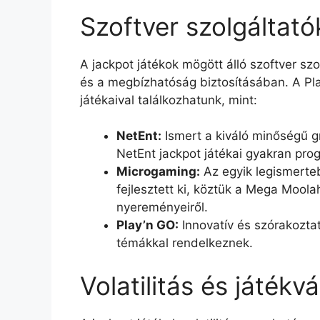
Szoftver szolgáltató
A jackpot játékok mögött álló szoftver sz
és a megbízhatóság biztosításában. A Pla
játékaival találkozhatunk, mint:
NetEnt:
Ismert a kiváló minőségű gr
NetEnt jackpot játékai gyakran prog
Microgaming:
Az egyik legismerteb
fejlesztett ki, köztük a Mega Moola
nyereményeiről.
Play’n GO:
Innovatív és szórakoztat
témákkal rendelkeznek.
Volatilitás és játékv