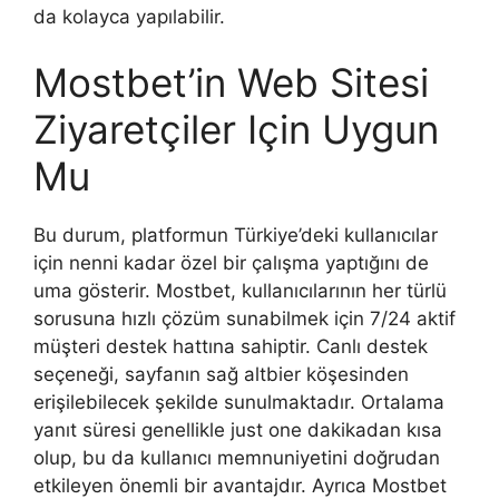
da kolayca yapılabilir.
Mostbet’in Web Sitesi
Ziyaretçiler Için Uygun
Mu
Bu durum, platformun Türkiye’deki kullanıcılar
için nenni kadar özel bir çalışma yaptığını de
uma gösterir. Mostbet, kullanıcılarının her türlü
sorusuna hızlı çözüm sunabilmek için 7/24 aktif
müşteri destek hattına sahiptir. Canlı destek
seçeneği, sayfanın sağ altbier köşesinden
erişilebilecek şekilde sunulmaktadır. Ortalama
yanıt süresi genellikle just one dakikadan kısa
olup, bu da kullanıcı memnuniyetini doğrudan
etkileyen önemli bir avantajdır. Ayrıca Mostbet