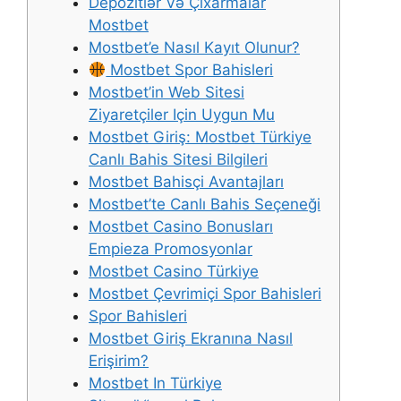
Depozitlər Və Çıxarmalar
Mostbet
Mostbet’e Nasıl Kayıt Olunur?
Mostbet Spor Bahisleri
Mostbet’in Web Sitesi
Ziyaretçiler Için Uygun Mu
Mostbet Giriş: Mostbet Türkiye
Canlı Bahis Sitesi Bilgileri
Mostbet Bahisçi Avantajları
Mostbet’te Canlı Bahis Seçeneği
Mostbet Casino Bonusları
Empieza Promosyonlar
Mostbet Casino Türkiye
Mostbet Çevrimiçi Spor Bahisleri
Spor Bahisleri
Mostbet Giriş Ekranına Nasıl
Erişirim?
Mostbet In Türkiye