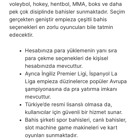
voleybol, hokey, hentbol, MMA, boks ve daha
pek çok disiplinde bahisler sunmaktadır. Seçim
gerçekten geniştir empieza çeşitli bahis
seçenekleri en zorlu oyuncuları bile tatmin
edecektir.
Hesabınıza para yüklemenin yanı sıra
para çekme seçenekleri de kişisel
hesabınızda mevcuttur.
Ayrıca İngiliz Premier Ligi, İspanyol La
Liga empieza düzinelerce popüler Avrupa
şampiyonasına da pra yatırma imkanı
mevcuttur.
Türkiye’de resmi lisanslı olmasa da,
kullanıcılar için güvenli bir hizmet sunar.
Bahis şirketi spor bahisleri, canlı bahisler,
slot machine game makineleri ve kart
oyunları sunmaktadır.