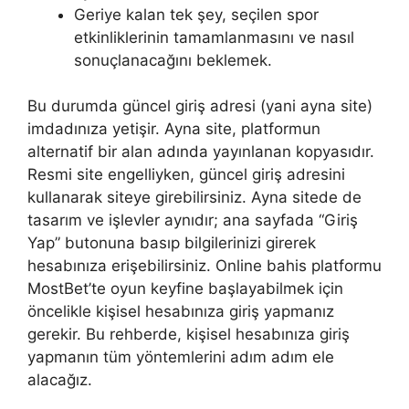
Geriye kalan tek şey, seçilen spor
etkinliklerinin tamamlanmasını ve nasıl
sonuçlanacağını beklemek.
Bu durumda güncel giriş adresi (yani ayna site)
imdadınıza yetişir. Ayna site, platformun
alternatif bir alan adında yayınlanan kopyasıdır.
Resmi site engelliyken, güncel giriş adresini
kullanarak siteye girebilirsiniz. Ayna sitede de
tasarım ve işlevler aynıdır; ana sayfada “Giriş
Yap” butonuna basıp bilgilerinizi girerek
hesabınıza erişebilirsiniz. Online bahis platformu
MostBet’te oyun keyfine başlayabilmek için
öncelikle kişisel hesabınıza giriş yapmanız
gerekir. Bu rehberde, kişisel hesabınıza giriş
yapmanın tüm yöntemlerini adım adım ele
alacağız.