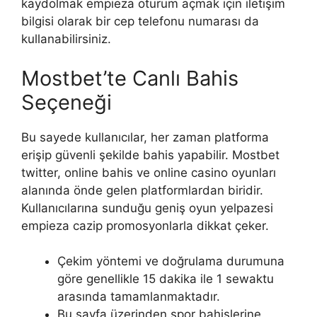
kaydolmak empieza oturum açmak için iletişim
bilgisi olarak bir cep telefonu numarası da
kullanabilirsiniz.
Mostbet’te Canlı Bahis
Seçeneği
Bu sayede kullanıcılar, her zaman platforma
erişip güvenli şekilde bahis yapabilir. Mostbet
twitter, online bahis ve online casino oyunları
alanında önde gelen platformlardan biridir.
Kullanıcılarına sunduğu geniş oyun yelpazesi
empieza cazip promosyonlarla dikkat çeker.
Çekim yöntemi ve doğrulama durumuna
göre genellikle 15 dakika ile 1 sewaktu
arasında tamamlanmaktadır.
Bu sayfa üzerinden spor bahislerine