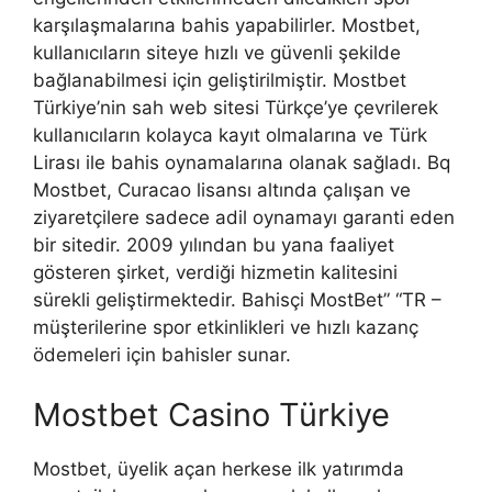
karşılaşmalarına bahis yapabilirler. Mostbet,
kullanıcıların siteye hızlı ve güvenli şekilde
bağlanabilmesi için geliştirilmiştir. Mostbet
Türkiye’nin sah web sitesi Türkçe’ye çevrilerek
kullanıcıların kolayca kayıt olmalarına ve Türk
Lirası ile bahis oynamalarına olanak sağladı. Bq
Mostbet, Curacao lisansı altında çalışan ve
ziyaretçilere sadece adil oynamayı garanti eden
bir sitedir. 2009 yılından bu yana faaliyet
gösteren şirket, verdiği hizmetin kalitesini
sürekli geliştirmektedir. Bahisçi MostBet” “TR –
müşterilerine spor etkinlikleri ve hızlı kazanç
ödemeleri için bahisler sunar.
Mostbet Casino Türkiye
Mostbet, üyelik açan herkese ilk yatırımda