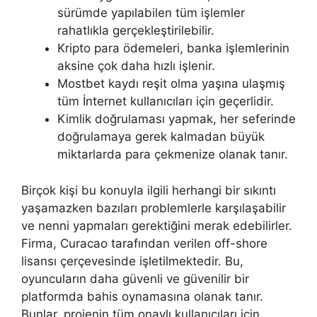
sürümde yapılabilen tüm işlemler
rahatlıkla gerçekleştirilebilir.
Kripto para ödemeleri, banka işlemlerinin
aksine çok daha hızlı işlenir.
Mostbet kaydı reşit olma yaşına ulaşmış
tüm İnternet kullanıcıları için geçerlidir.
Kimlik doğrulaması yapmak, her seferinde
doğrulamaya gerek kalmadan büyük
miktarlarda para çekmenize olanak tanır.
Birçok kişi bu konuyla ilgili herhangi bir sıkıntı
yaşamazken bazıları problemlerle karşılaşabilir
ve nenni yapmaları gerektiğini merak edebilirler.
Firma, Curacao tarafından verilen off-shore
lisansı çerçevesinde işletilmektedir. Bu,
oyuncuların daha güvenli ve güvenilir bir
platformda bahis oynamasına olanak tanır.
Bunlar, projenin tüm onaylı kullanıcıları için