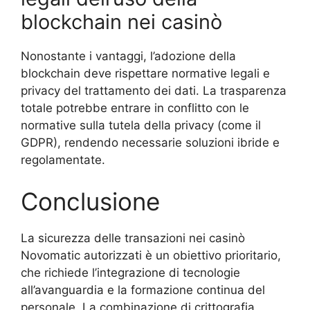
blockchain nei casinò
Nonostante i vantaggi, l’adozione della
blockchain deve rispettare normative legali e
privacy del trattamento dei dati. La trasparenza
totale potrebbe entrare in conflitto con le
normative sulla tutela della privacy (come il
GDPR), rendendo necessarie soluzioni ibride e
regolamentate.
Conclusione
La sicurezza delle transazioni nei casinò
Novomatic autorizzati è un obiettivo prioritario,
che richiede l’integrazione di tecnologie
all’avanguardia e la formazione continua del
personale. La combinazione di crittografia