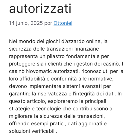
autorizzati
14 junio, 2025
por
Ottoniel
Nel mondo dei giochi d’azzardo online, la
sicurezza delle transazioni finanziarie
rappresenta un pilastro fondamentale per
proteggere sia i clienti che i gestori dei casinò. I
casinò Novomatic autorizzati, riconosciuti per la
loro affidabilità e conformità alle normative,
devono implementare sistemi avanzati per
garantire la riservatezza e l’integrità dei dati. In
questo articolo, esploreremo le principali
strategie e tecnologie che contribuiscono a
migliorare la sicurezza delle transazioni,
offrendo esempi pratici, dati aggiornati e
soluzioni verificabili.