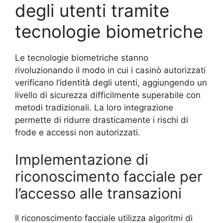
degli utenti tramite
tecnologie biometriche
Le tecnologie biometriche stanno
rivoluzionando il modo in cui i casinò autorizzati
verificano l’identità degli utenti, aggiungendo un
livello di sicurezza difficilmente superabile con
metodi tradizionali. La loro integrazione
permette di ridurre drasticamente i rischi di
frode e accessi non autorizzati.
Implementazione di
riconoscimento facciale per
l’accesso alle transazioni
Il riconoscimento facciale utilizza algoritmi di