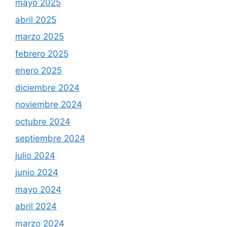
mayo 2025
abril 2025
marzo 2025
febrero 2025
enero 2025
diciembre 2024
noviembre 2024
octubre 2024
septiembre 2024
julio 2024
junio 2024
mayo 2024
abril 2024
marzo 2024