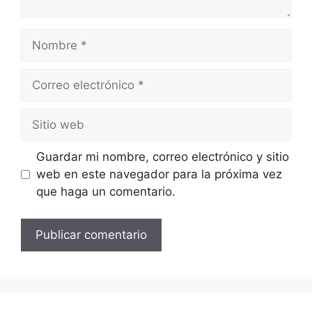
Guardar mi nombre, correo electrónico y sitio
web en este navegador para la próxima vez
que haga un comentario.