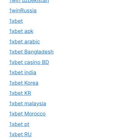
1win uzbekistan
1winRussia
1xbet
1xbet apk
1xbet arabic
1xbet Bangladesh
1xbet casino BD
1xbet india
1xbet Korea
1xbet KR
1xbet malaysia
1xbet Morocco
1xbet pt
1xbet RU