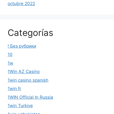
octubre 2022
Categorías
! Без рубрики
10
1w
1Win AZ Casino
1win casino spanish
1win fr
1WIN Official In Russia
1win Turkiye