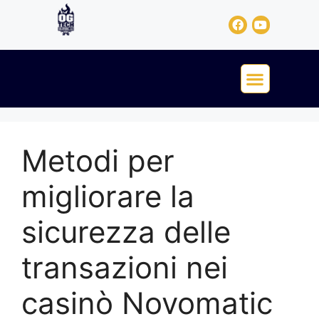
Metodi per
migliorare la
sicurezza delle
transazioni nei
casinò Novomatic