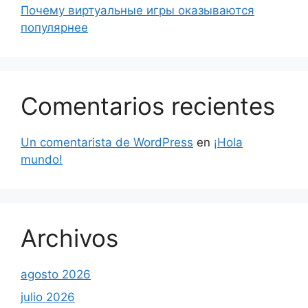
Почему виртуальные игры оказываются
популярнее
Comentarios recientes
Un comentarista de WordPress
en
¡Hola
mundo!
Archivos
agosto 2026
julio 2026