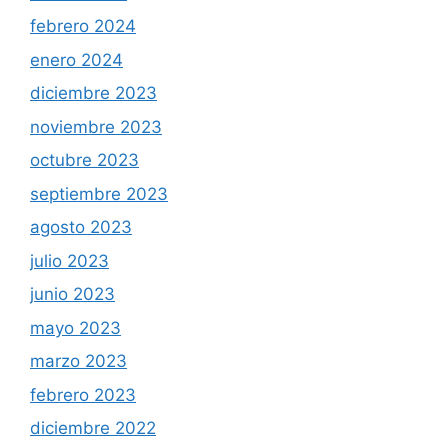
febrero 2024
enero 2024
diciembre 2023
noviembre 2023
octubre 2023
septiembre 2023
agosto 2023
julio 2023
junio 2023
mayo 2023
marzo 2023
febrero 2023
diciembre 2022