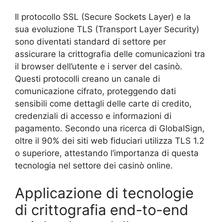
Il protocollo SSL (Secure Sockets Layer) e la
sua evoluzione TLS (Transport Layer Security)
sono diventati standard di settore per
assicurare la crittografia delle comunicazioni tra
il browser dell’utente e i server del casinò.
Questi protocolli creano un canale di
comunicazione cifrato, proteggendo dati
sensibili come dettagli delle carte di credito,
credenziali di accesso e informazioni di
pagamento. Secondo una ricerca di GlobalSign,
oltre il 90% dei siti web fiduciari utilizza TLS 1.2
o superiore, attestando l’importanza di questa
tecnologia nel settore dei casinò online.
Applicazione di tecnologie
di crittografia end-to-end