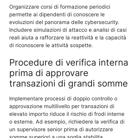
Organizzare corsi di formazione periodici
permette ai dipendenti di conoscere le
evoluzioni del panorama delle cybersecurity.
Includere simulazioni di attacco e analisi di casi
reali aiuta a rafforzare la reattività e la capacità
di riconoscere le attività sospette.
Procedure di verifica interna
prima di approvare
transazioni di grandi somme
Implementare processi di doppio controllo o
approvazione multilivello per transazioni di
elevato importo riduce il rischio di frodi interne
o esterne. Ad esempio, richiedere la verifica di
un supervisore senior prima di autorizzare
somme superiori a una soglia stabilita.