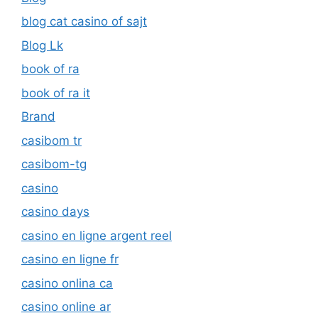
blog cat casino of sajt
Blog Lk
book of ra
book of ra it
Brand
casibom tr
casibom-tg
casino
casino days
casino en ligne argent reel
casino en ligne fr
casino onlina ca
casino online ar