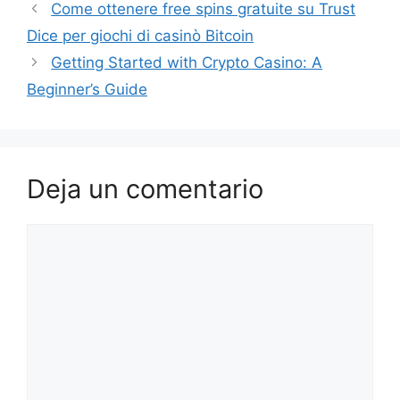
Come ottenere free spins gratuite su Trust
Dice per giochi di casinò Bitcoin
Getting Started with Crypto Casino: A
Beginner’s Guide
Deja un comentario