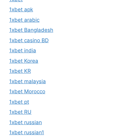
1xbet apk
1xbet arabic
1xbet Bangladesh
1xbet casino BD
1xbet india
1xbet Korea
1xbet KR
1xbet malaysia
1xbet Morocco
1xbet pt
1xbet RU
1xbet russian
1xbet russian1