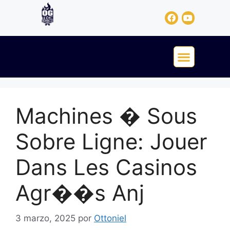
Machines � Sous
Sobre Ligne: Jouer
Dans Les Casinos
Agr��s Anj
3 marzo, 2025
por
Ottoniel