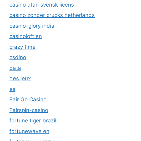
casino utan svensk licens
casino zonder crucks netherlands
casino-glory india
casinoloft en
crazy time
csdino
data
des jeux
es
Fair Go Casino
Fairspin-casino
fortune tiger brazil
fortunewave en