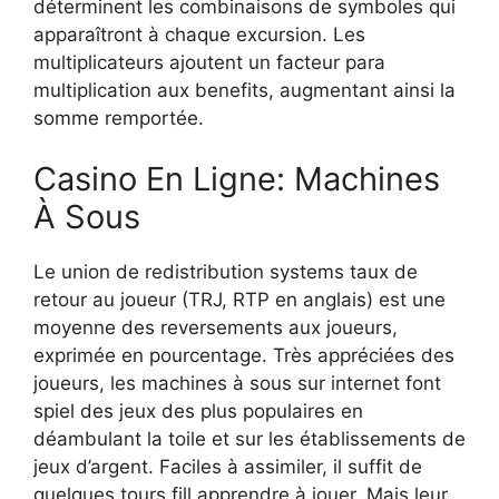
déterminent les combinaisons de symboles qui
apparaîtront à chaque excursion. Les
multiplicateurs ajoutent un facteur para
multiplication aux benefits, augmentant ainsi la
somme remportée.
Casino En Ligne: Machines
À Sous
Le union de redistribution systems taux de
retour au joueur (TRJ, RTP en anglais) est une
moyenne des reversements aux joueurs,
exprimée en pourcentage. Très appréciées des
joueurs, les machines à sous sur internet font
spiel des jeux des plus populaires en
déambulant la toile et sur les établissements de
jeux d’argent. Faciles à assimiler, il suffit de
quelques tours fill apprendre à jouer. Mais leur