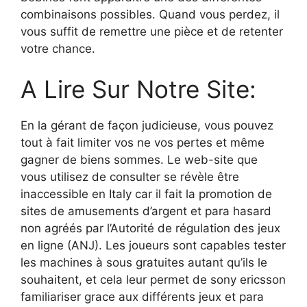
combinaisons possibles. Quand vous perdez, il
vous suffit de remettre une pièce et de retenter
votre chance.
A Lire Sur Notre Site:
En la gérant de façon judicieuse, vous pouvez
tout à fait limiter vos ne vos pertes et même
gagner de biens sommes. Le web-site que
vous utilisez de consulter se révèle être
inaccessible en Italy car il fait la promotion de
sites de amusements d’argent et para hasard
non agréés par l’Autorité de régulation des jeux
en ligne (ANJ). Les joueurs sont capables tester
les machines à sous gratuites autant qu’ils le
souhaitent, et cela leur permet de sony ericsson
familiariser grace aux différents jeux et para