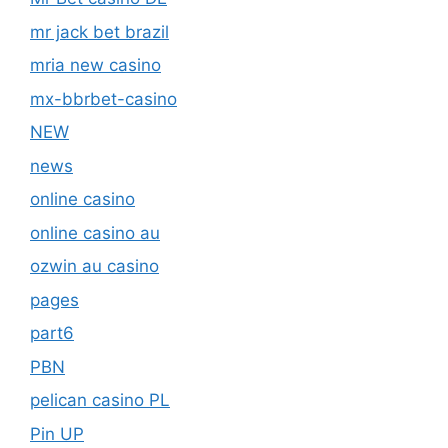
mr jack bet brazil
mria new casino
mx-bbrbet-casino
NEW
news
online casino
online casino au
ozwin au casino
pages
part6
PBN
pelican casino PL
Pin UP