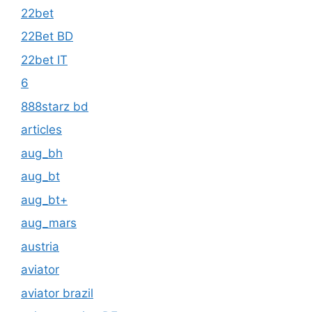
22bet
22Bet BD
22bet IT
6
888starz bd
articles
aug_bh
aug_bt
aug_bt+
aug_mars
austria
aviator
aviator brazil