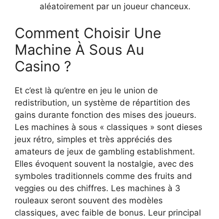
aléatoirement par un joueur chanceux.
Comment Choisir Une
Machine À Sous Au
Casino ?
Et c’est là qu’entre en jeu le union de
redistribution, un système de répartition des
gains durante fonction des mises des joueurs.
Les machines à sous « classiques » sont dieses
jeux rétro, simples et très appréciés des
amateurs de jeux de gambling establishment.
Elles évoquent souvent la nostalgie, avec des
symboles traditionnels comme des fruits and
veggies ou des chiffres. Les machines à 3
rouleaux seront souvent des modèles
classiques, avec faible de bonus. Leur principal