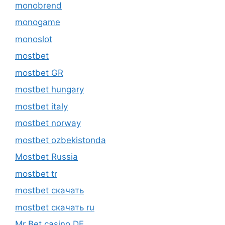
monobrend
monogame
monoslot
mostbet
mostbet GR
mostbet hungary
mostbet italy
mostbet norway
mostbet ozbekistonda
Mostbet Russia
mostbet tr
mostbet скачать
mostbet скачать ru
Mr Bet casino DE