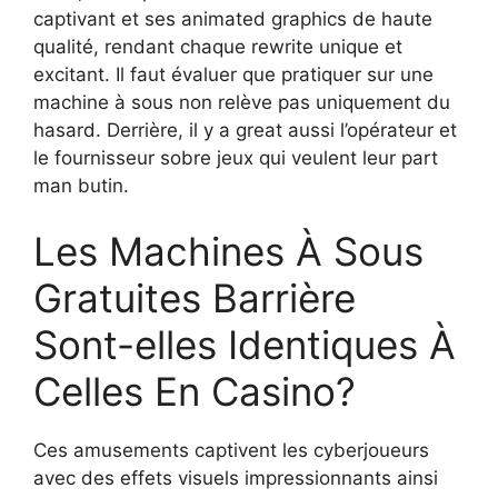
captivant et ses animated graphics de haute
qualité, rendant chaque rewrite unique et
excitant. Il faut évaluer que pratiquer sur une
machine à sous non relève pas uniquement du
hasard. Derrière, il y a great aussi l’opérateur et
le fournisseur sobre jeux qui veulent leur part
man butin.
Les Machines À Sous
Gratuites Barrière
Sont-elles Identiques À
Celles En Casino?
Ces amusements captivent les cyberjoueurs
avec des effets visuels impressionnants ainsi