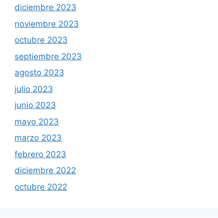
diciembre 2023
noviembre 2023
octubre 2023
septiembre 2023
agosto 2023
julio 2023
junio 2023
mayo 2023
marzo 2023
febrero 2023
diciembre 2022
octubre 2022