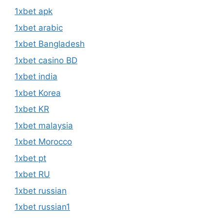
1xbet apk
1xbet arabic
1xbet Bangladesh
1xbet casino BD
1xbet india
1xbet Korea
1xbet KR
1xbet malaysia
1xbet Morocco
1xbet pt
1xbet RU
1xbet russian
1xbet russian1