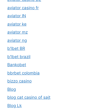
aviator casino fr
aviator IN
aviator ke
aviator mz
aviator ng
b1bet BR
b1bet brazil
Bankobet
bbrbet colombia
bizzo casino
Blog
blog cat casino of sajt
Blog Lk