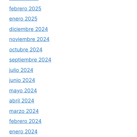
febrero 2025
enero 2025
diciembre 2024
noviembre 2024
octubre 2024
septiembre 2024
julio 2024
junio 2024
mayo 2024
abril 2024
marzo 2024
febrero 2024
enero 2024