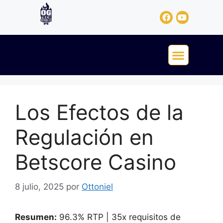
Los Efectos de la
Regulación en
Betscore Casino
8 julio, 2025
por
Ottoniel
Resumen:
96.3% RTP | 35x requisitos de