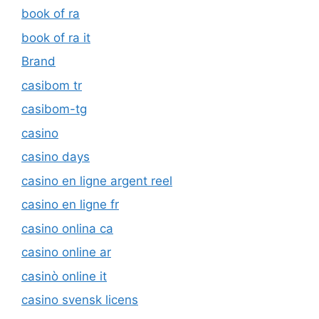
book of ra
book of ra it
Brand
casibom tr
casibom-tg
casino
casino days
casino en ligne argent reel
casino en ligne fr
casino onlina ca
casino online ar
casinò online it
casino svensk licens