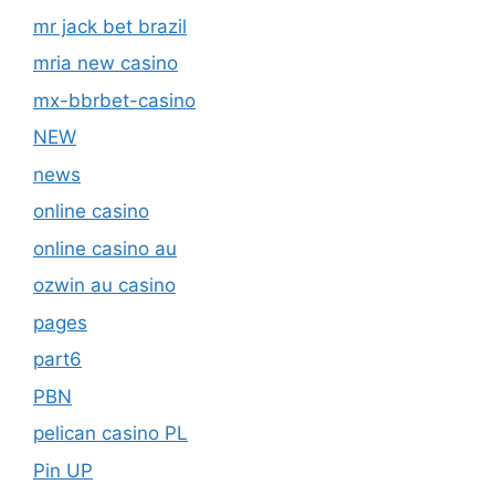
mr jack bet brazil
mria new casino
mx-bbrbet-casino
NEW
news
online casino
online casino au
ozwin au casino
pages
part6
PBN
pelican casino PL
Pin UP