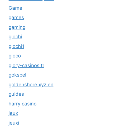
Game
games
gaming
giochi
giochi1
gioco
glory-casinos tr
gokspel
goldenshore xyz en
guides
harry casino
jeux
jeuxi