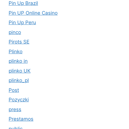
Pin Up Brazil
Pin UP Online Casino
Pin Up Peru
pinco
Pirots SE
Plinko
plinko in
plinko UK
plinko_pl
Post
Pozyczki
press
Prestamos
public