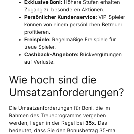
Exklusive Boni:
Höhere Stufen erhalten
Zugang zu besonderen Aktionen.
Persönlicher Kundenservice:
VIP-Spieler
können von einem persönlichen Betreuer
profitieren.
Freispiele:
Regelmäßige Freispiele für
treue Spieler.
Cashback-Angebote:
Rückvergütungen
auf Verluste.
Wie hoch sind die
Umsatzanforderungen?
Die Umsatzanforderungen für Boni, die im
Rahmen des Treueprogramms vergeben
werden, liegen in der Regel bei
35x
. Das
bedeutet, dass Sie den Bonusbetrag 35-mal