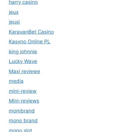
harry casino
jeux
jeuxi
KaravanBet Casino
Kasyno Online PL
king johnnie
Lucky Wave
Maxi reviewe
media
mini-review
Mini-reviews
mombrand
mono brand
mono slot