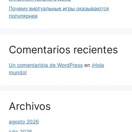
Почему виртуальные игры оказываются
популярнее
Comentarios recientes
Un comentarista de WordPress
en
¡Hola
mundo!
Archivos
agosto 2026
julio 2026