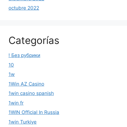
octubre 2022
Categorías
! Без рубрики
10
1w
1Win AZ Casino
1win casino spanish
1win fr
1WIN Official In Russia
1win Turkiye