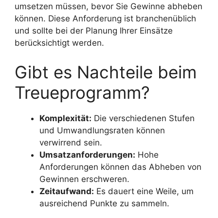
umsetzen müssen, bevor Sie Gewinne abheben
können. Diese Anforderung ist branchenüblich
und sollte bei der Planung Ihrer Einsätze
berücksichtigt werden.
Gibt es Nachteile beim
Treueprogramm?
Komplexität:
Die verschiedenen Stufen
und Umwandlungsraten können
verwirrend sein.
Umsatzanforderungen:
Hohe
Anforderungen können das Abheben von
Gewinnen erschweren.
Zeitaufwand:
Es dauert eine Weile, um
ausreichend Punkte zu sammeln.