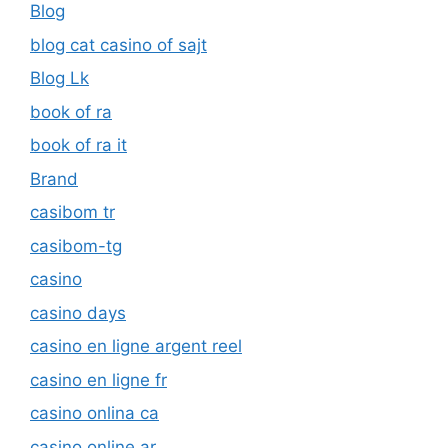
Blog
blog cat casino of sajt
Blog Lk
book of ra
book of ra it
Brand
casibom tr
casibom-tg
casino
casino days
casino en ligne argent reel
casino en ligne fr
casino onlina ca
casino online ar