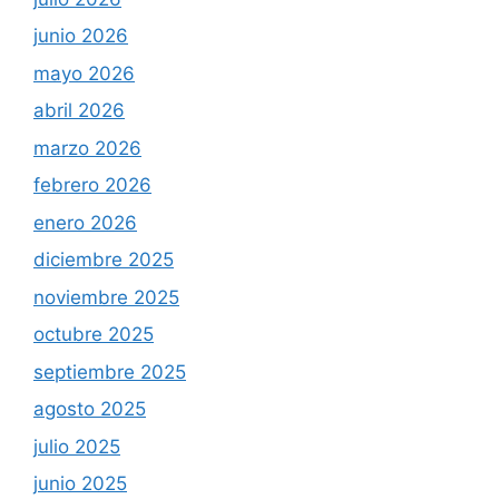
junio 2026
mayo 2026
abril 2026
marzo 2026
febrero 2026
enero 2026
diciembre 2025
noviembre 2025
octubre 2025
septiembre 2025
agosto 2025
julio 2025
junio 2025