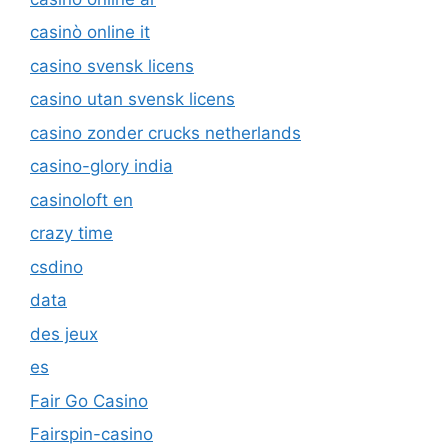
casinò online it
casino svensk licens
casino utan svensk licens
casino zonder crucks netherlands
casino-glory india
casinoloft en
crazy time
csdino
data
des jeux
es
Fair Go Casino
Fairspin-casino