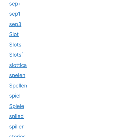
sep+
sep1
sep3
Slot
Slots
Slots`
slottica
spelen
Spellen
spiel
Spiele
spiled
spiller
stories