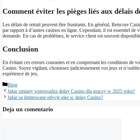
Comment éviter les pièges liés aux délais de
Les délais de retrait peuvent être frustrants. En général, Betscore Cas
par rapport à d’autres casinos en ligne. Cependant, il est essentiel de 
demande. En cas de problèmes, le service client est souvent disponibl
Conclusion
En évitant ces erreurs courantes et en comprenant les conditions de 
Casino. Soyez vigilant, choisissez judicieusement vos jeux et n’oubliez 
expérience de jeu.
Blog
Jakie zmiany wprowadza 4play Casino dla graczy w 2025 roku?
Jakie są limitowane edycje gier w 4play Casino?
Deja un comentario