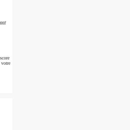
itif
tscore
 votre