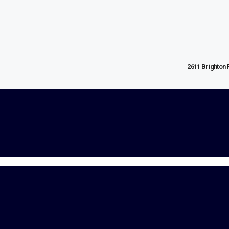
2611 Brighton 