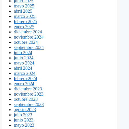
junio 2025
mayo 2025
abril 2025
marzo 2025
febrero 2025
enero 2025
diciembre 2024
noviembre 2024
octubre 2024
septiembre 2024
julio 2024
junio 2024
mayo 2024
abril 2024
marzo 2024
febrero 2024
enero 2024
diciembre 2023
noviembre 2023
octubre 2023
septiembre 2023
agosto 2023
julio 2023
junio 2023
mayo 2023