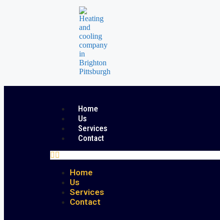
Home
Us
Services
Contact
Home
Us
Services
Contact