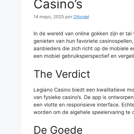
Casino’s
14 mayo, 2025
por
Ottoniel
In de wereld van online gokken zijn er ta
genieten van hun favoriete casinospellen,
aanbieders die zich richt op de mobiele er
een mobiel gebruiksperspectief en vergelij
The Verdict
Legiano Casino biedt een kwalitatieve mob
van fysieke casino’s. De app is ontworpe
een vlotte en responsieve interface. Echt
worden om de algehele speelervaring te o
De Goede