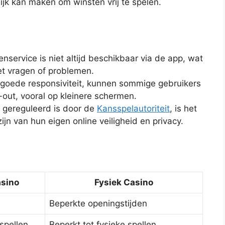
lijk kan maken om winsten vrij te spelen.
nservice is niet altijd beschikbaar via de app, wat
et vragen of problemen.
oede responsiviteit, kunnen sommige gebruikers
out, vooral op kleinere schermen.
gereguleerd is door de
Kansspelautoriteit
, is het
ijn van hun eigen online veiligheid en privacy.
asino
Fysiek Casino
Beperkte openingstijden
spellen
Beperkt tot fysieke spellen