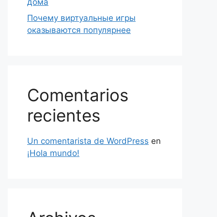
дома
Почему виртуальные игры
оказываются популярнее
Comentarios
recientes
Un comentarista de WordPress
en
¡Hola mundo!