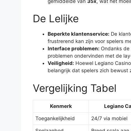
gemiddelde van
35x
, wat het moei
De Lelijke
Beperkte klantenservice:
De klante
frustrerend kan zijn voor spelers m
Interface problemen:
Ondanks de g
problemen ondervinden met de lay-
Veiligheid:
Hoewel Legiano Casino 
belangrijk dat spelers zich bewust z
Vergelijking Tabel
Kenmerk
Legiano C
Toegankelijkheid
24/7 via mobiel
Spelaanbod
Breed scala aan 