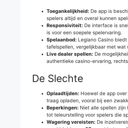
Toegankelijkheid:
De app is besch
spelers altijd en overal kunnen spel
Responsiviteit:
De interface is sne
is voor een soepele spelervaring.
Spelaanbod:
Legiano Casino biedt 
tafelspellen, vergelijkbaar met wat 
Live dealer spellen:
De mogelijkhei
authentieke casino-ervaring, recht
De Slechte
Oplaadtijden:
Hoewel de app over 
traag opladen, vooral bij een zwakk
Beperkingen:
Niet alle spellen zij
tot teleurstelling voor spelers die s
Wagering vereisten:
De inzetverei