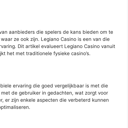
l van aanbieders die spelers de kans bieden om te
 waar ze ook zijn. Legiano Casino is een van die
varing. Dit artikel evalueert Legiano Casino vanuit
kt het met traditionele fysieke casino’s.
iele ervaring die goed vergelijkbaar is met die
n met de gebruiker in gedachten, wat zorgt voor
er, er zijn enkele aspecten die verbeterd kunnen
ptimaliseren.