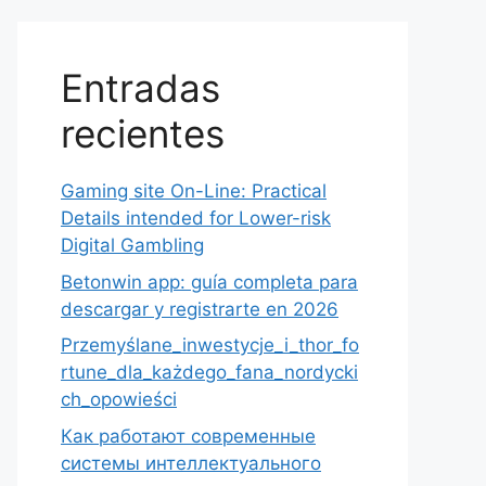
Entradas
recientes
Gaming site On-Line: Practical
Details intended for Lower-risk
Digital Gambling
Betonwin app: guía completa para
descargar y registrarte en 2026
Przemyślane_inwestycje_i_thor_fo
rtune_dla_każdego_fana_nordycki
ch_opowieści
Как работают современные
системы интеллектуального