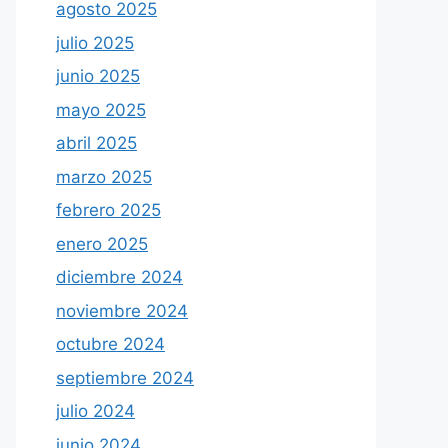
agosto 2025
julio 2025
junio 2025
mayo 2025
abril 2025
marzo 2025
febrero 2025
enero 2025
diciembre 2024
noviembre 2024
octubre 2024
septiembre 2024
julio 2024
junio 2024