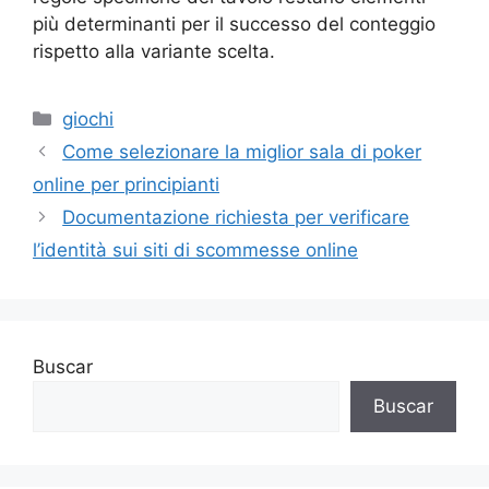
giochi
Come selezionare la miglior sala di poker
online per principianti
Documentazione richiesta per verificare
l’identità sui siti di scommesse online
Buscar
Buscar
Entradas recientes