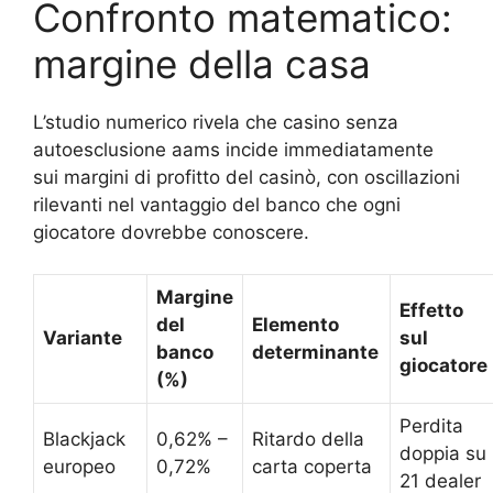
L’studio numerico rivela che casino senza
autoesclusione aams incide immediatamente
sui margini di profitto del casinò, con oscillazioni
rilevanti nel vantaggio del banco che ogni
giocatore dovrebbe conoscere.
Margine
Effetto
del
Elemento
Variante
sul
banco
determinante
giocatore
(%)
Perdita
Blackjack
0,62% –
Ritardo della
doppia su
europeo
0,72%
carta coperta
21 dealer
Verifica
Protezion
Blackjack
0,42% –
immediata del
puntate