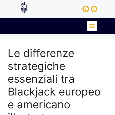
Le differenze
strategiche
essenziali tra
Blackjack europeo
e americano
illustrate
7 mayo, 2026
por
Ottoniel