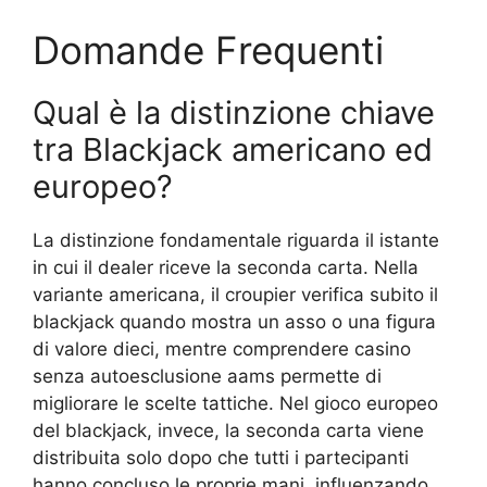
Qual è la distinzione chiave
tra Blackjack americano ed
europeo?
La distinzione fondamentale riguarda il istante
in cui il dealer riceve la seconda carta. Nella
variante americana, il croupier verifica subito il
blackjack quando mostra un asso o una figura
di valore dieci, mentre comprendere casino
senza autoesclusione aams permette di
migliorare le scelte tattiche. Nel gioco europeo
del blackjack, invece, la seconda carta viene
distribuita solo dopo che tutti i partecipanti
hanno concluso le proprie mani, influenzando
significativamente le scelte di raddoppio e split.