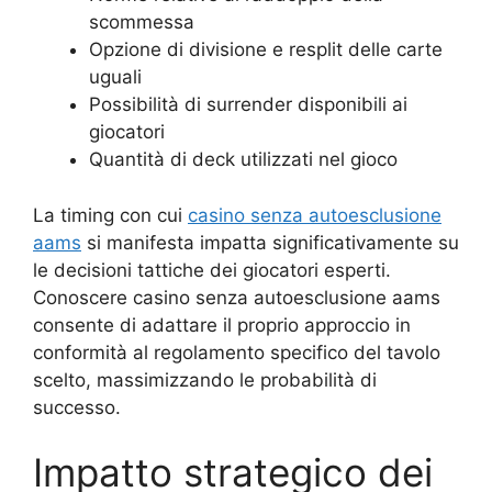
uguali
Possibilità di surrender disponibili ai
giocatori
Quantità di deck utilizzati nel gioco
La timing con cui
casino senza autoesclusione
aams
si manifesta impatta significativamente su
le decisioni tattiche dei giocatori esperti.
Conoscere casino senza autoesclusione aams
consente di adattare il proprio approccio in
conformità al regolamento specifico del tavolo
scelto, massimizzando le probabilità di
successo.
Impatto strategico dei
principali differenziali