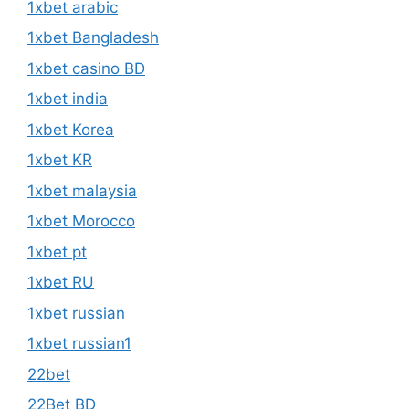
1xbet casino BD
1xbet india
1xbet Korea
1xbet KR
1xbet malaysia
1xbet Morocco
1xbet pt
1xbet RU
1xbet russian
1xbet russian1
22bet
22Bet BD
22bet IT
6