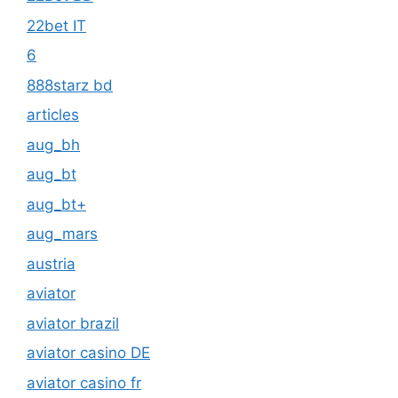
888starz bd
articles
aug_bh
aug_bt
aug_bt+
aug_mars
austria
aviator
aviator brazil
aviator casino DE
aviator casino fr
aviator IN
aviator ke