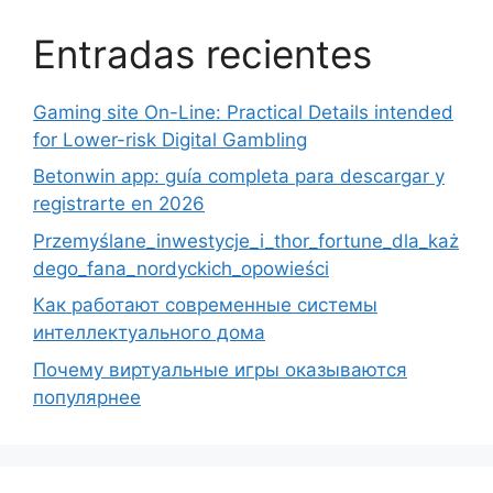
Gaming site On-Line: Practical Details intended
for Lower-risk Digital Gambling
Betonwin app: guía completa para descargar y
registrarte en 2026
Przemyślane_inwestycje_i_thor_fortune_dla_każ
dego_fana_nordyckich_opowieści
Как работают современные системы
интеллектуального дома
Почему виртуальные игры оказываются
популярнее
Comentarios recientes