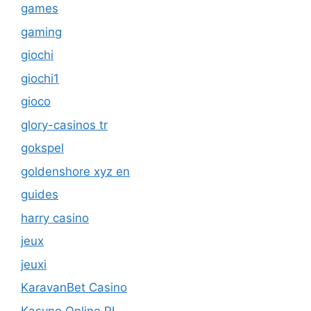
giochi
giochi1
gioco
glory-casinos tr
gokspel
goldenshore xyz en
guides
harry casino
jeux
jeuxi
KaravanBet Casino
Kasyno Online PL
king johnnie