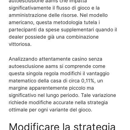
americano, questa metodologia tutela i
partecipanti da spese supplementari quando il
dealer possiede già una combinazione
vittoriosa.
Analizzando attentamente casino senza
autoesclusione aams si comprende come
questa singola regola modifichi il vantaggio
matematico della casa di circa 0,11%, un
margine apparentemente piccolo ma
significativo nel lungo periodo. Tale variazione
richiede modifiche accurate nella strategia
ottimale per ogni variante del gioco.
Modificare la strategia
fondamentale alle