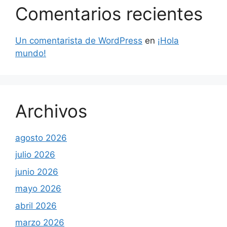
Un comentarista de WordPress
en
¡Hola
mundo!
Archivos
agosto 2026
julio 2026
junio 2026
mayo 2026
abril 2026
marzo 2026
febrero 2026
enero 2026