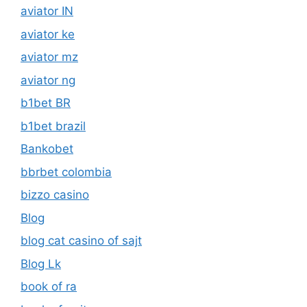
aviator mz
aviator ng
b1bet BR
b1bet brazil
Bankobet
bbrbet colombia
bizzo casino
Blog
blog cat casino of sajt
Blog Lk
book of ra
book of ra it
Brand