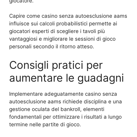
influisce sui calcoli probabilistici permette ai
giocatori esperti di scegliere i tavoli più
vantaggiosi e migliorare le sessioni di gioco
personali secondo il ritorno atteso.
Consigli pratici per
aumentare le guadagni
Implementare adeguatamente casino senza
autoesclusione aams richiede disciplina e una
gestione oculata del bankroll, elementi
fondamentali per ottimizzare i risultati a lungo
termine nelle partite di gioco.
Scegli tavoli che offrano regole
vantaggiose per il giocatore
Studia la strategia fondamentale