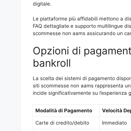
digitale.
Le piattaforme più affidabili mettono a dis
FAQ dettagliate e supporto multilingue disp
scommesse non aams assicurando un cammi
Opzioni di pagament
bankroll
La scelta dei sistemi di pagamento dispo
siti scommesse non aams rappresenta una p
incide significativamente su l’esperienza 
Modalità di Pagamento
Velocità De
Carte di credito/debito
Immediato