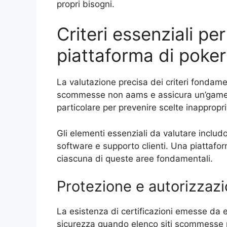
propri bisogni.
Criteri essenziali pe
piattaforma di poker
La valutazione precisa dei criteri fondamen
scommesse non aams e assicura un’gamepl
particolare per prevenire scelte inappropri
Gli elementi essenziali da valutare includo
software e supporto clienti. Una piattafor
ciascuna di queste aree fondamentali.
Protezione e autorizzazi
La esistenza di certificazioni emesse da en
sicurezza quando elenco siti scommesse n