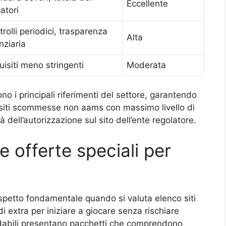
Eccellente
atori
rolli periodici, trasparenza
Alta
nziaria
isiti meno stringenti
Moderata
 i principali riferimenti del settore, garantendo
o siti scommesse non aams con massimo livello di
 dell’autorizzazione sul sito dell’ente regolatore.
 offerte speciali per
petto fondamentale quando si valuta elenco siti
extra per iniziare a giocare senza rischiare
idabili presentano pacchetti che comprendono