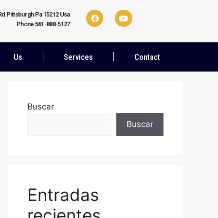
Rd Pittsburgh Pa 15212 Usa
Phone 561-888-5127
Us
Services
Contact
Buscar
Buscar
Entradas
recientes