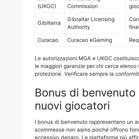
(UKGC)
Commission
gioc
Gibraltar Licensing
Cont
Gibilterra
Authority
fina
Curacao
Curacao eGaming
Requ
Le autorizzazioni MGA e UKGC costituiscono
le maggiori garanzie per chi cerca elenc
protezione. Verificare sempre la conformità
Bonus di benvenuto e
nuovi giocatori
I bonus di benvenuto rappresentano un as
scommesse non aams poiché offrono fondi 
eccessivo denaro. Le piattaforme più aff