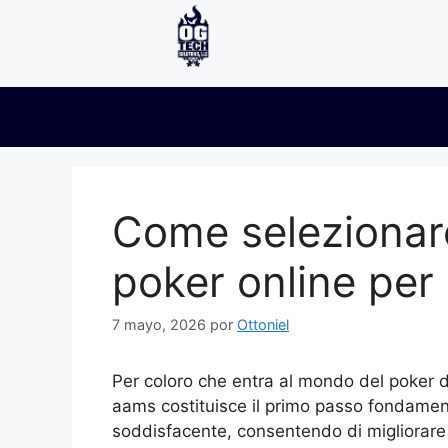
Come selezionare 
poker online per 
7 mayo, 2026
por
Ottoniel
Per coloro che entra al mondo del poker 
aams costituisce il primo passo fondament
soddisfacente, consentendo di migliorare