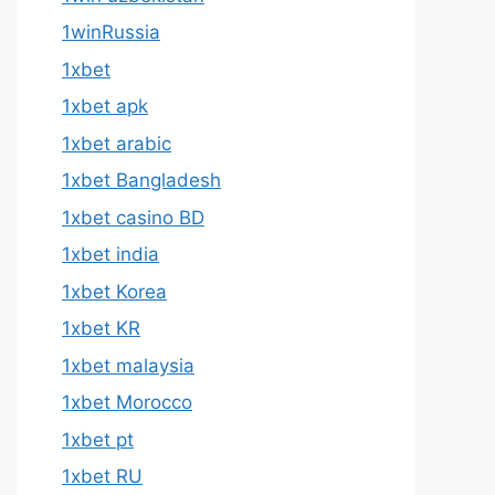
1winRussia
1xbet
1xbet apk
1xbet arabic
1xbet Bangladesh
1xbet casino BD
1xbet india
1xbet Korea
1xbet KR
1xbet malaysia
1xbet Morocco
1xbet pt
1xbet RU