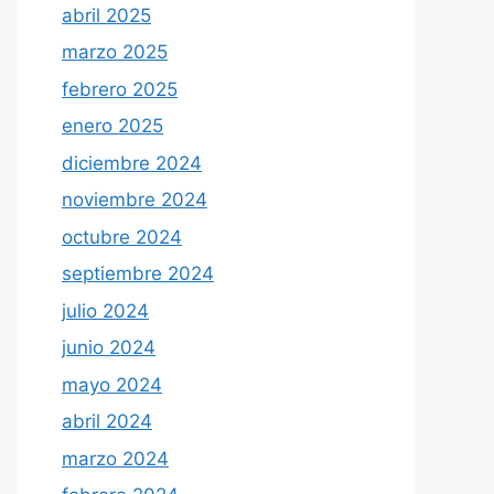
abril 2025
marzo 2025
febrero 2025
enero 2025
diciembre 2024
noviembre 2024
octubre 2024
septiembre 2024
julio 2024
junio 2024
mayo 2024
abril 2024
marzo 2024