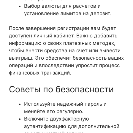
Выбор валюты для расчетов и
установление лимитов на депозит.
После завершения регистрации вам будет
доступен личный кабинет. Важно добавить
информацию о своих платежных методах,
чтобы внести средства на счет или вывести
выигрыш. Это обеспечит безопасность ваших
операций и впоследствии упростит процесс
финансовых транзакций.
Советы по безопасности
Используйте надежный пароль и
меняйте его регулярно.
Включите двухфакторную
аутентификацию для дополнительной