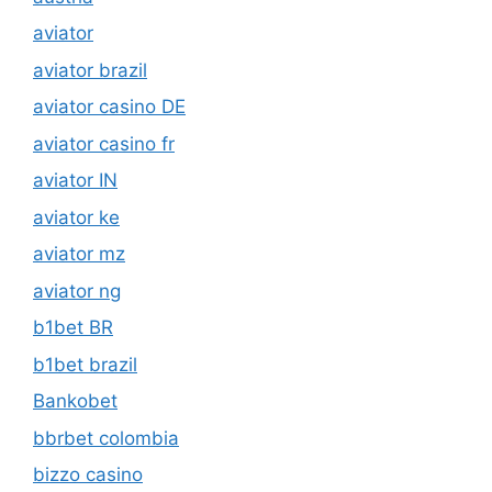
aviator
aviator brazil
aviator casino DE
aviator casino fr
aviator IN
aviator ke
aviator mz
aviator ng
b1bet BR
b1bet brazil
Bankobet
bbrbet colombia
bizzo casino