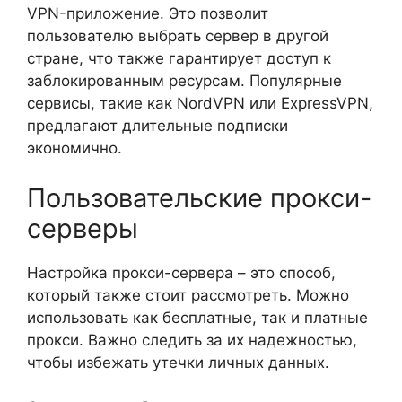
VPN-приложение. Это позволит
пользователю выбрать сервер в другой
стране, что также гарантирует доступ к
заблокированным ресурсам. Популярные
сервисы, такие как NordVPN или ExpressVPN,
предлагают длительные подписки
экономично.
Пользовательские прокси-
серверы
Настройка прокси-сервера – это способ,
который также стоит рассмотреть. Можно
использовать как бесплатные, так и платные
прокси. Важно следить за их надежностью,
чтобы избежать утечки личных данных.