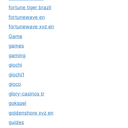
fortune tiger brazil
fortunewave en
fortunewave xyz en
Game
games
gaming
giochi
giochi1
gioco
glory-casinos tr
gokspel
goldenshore xyz en
guides