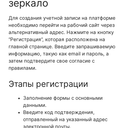
зеркало
Для создания учетной записи на платформе
необходимо перейти на рабочий сайт через
альтернативный адрес. Нажмите на кнопку
“Регистрация”, которая расположена на
главной странице. Введите запрашиваемую
информацию, такую как email и пароль, а
затем подтвердите свое согласие с
правилами.
Этапы регистрации
Заполнение формы с основными
данными.
Введите код подтверждения,
отправленный на указанный адрес
электронной почты.