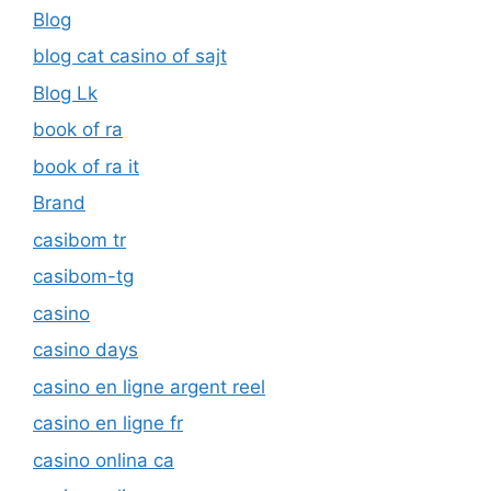
Blog
blog cat casino of sajt
Blog Lk
book of ra
book of ra it
Brand
casibom tr
casibom-tg
casino
casino days
casino en ligne argent reel
casino en ligne fr
casino onlina ca