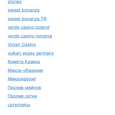
stories
sweet bonanza
sweet bonanza TR
verde casino poland
verde casino romania
Vovan Casino
vulkan vegas germany
Комета Казино
Макси-обзорник
Микрокредит
Пролив мейнов
Пролив сетки
сателлиты