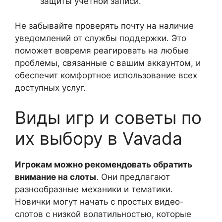
защиты учетной записи.
Не забывайте проверять почту на наличие
уведомлений от службы поддержки. Это
поможет вовремя реагировать на любые
проблемы, связанные с вашим аккаунтом, и
обеспечит комфортное использование всех
доступных услуг.
Виды игр и советы по
их выбору в Vavada
Игрокам можно рекомендовать обратить
внимание на слоты
. Они предлагают
разнообразные механики и тематики.
Новички могут начать с простых видео-
слотов с низкой волатильностью, которые