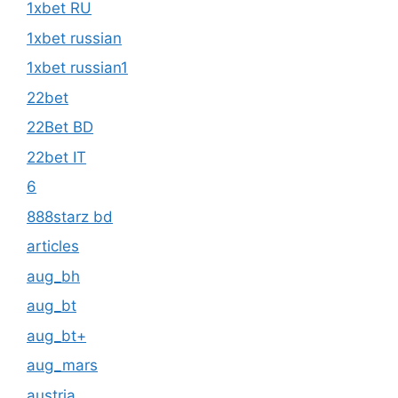
1xbet RU
1xbet russian
1xbet russian1
22bet
22Bet BD
22bet IT
6
888starz bd
articles
aug_bh
aug_bt
aug_bt+
aug_mars
austria