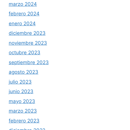
marzo 2024
febrero 2024
enero 2024
diciembre 2023
noviembre 2023
octubre 2023
septiembre 2023
agosto 2023
julio 2023
junio 2023
mayo 2023
marzo 2023
febrero 2023