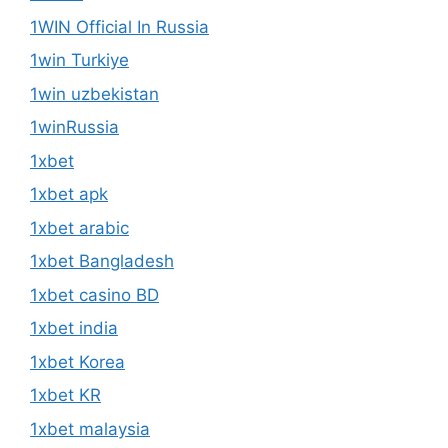
1WIN Official In Russia
1win Turkiye
1win uzbekistan
1winRussia
1xbet
1xbet apk
1xbet arabic
1xbet Bangladesh
1xbet casino BD
1xbet india
1xbet Korea
1xbet KR
1xbet malaysia