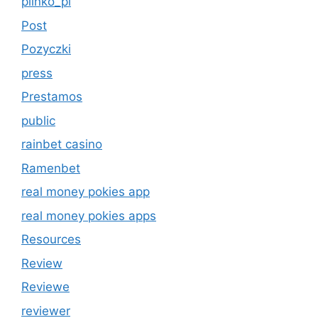
plinko_pl
Post
Pozyczki
press
Prestamos
public
rainbet casino
Ramenbet
real money pokies app
real money pokies apps
Resources
Review
Reviewe
reviewer