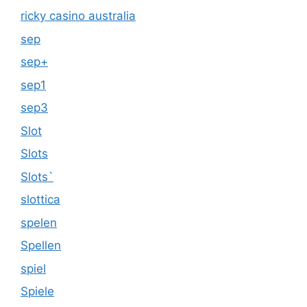
ricky casino australia
sep
sep+
sep1
sep3
Slot
Slots
Slots`
slottica
spelen
Spellen
spiel
Spiele