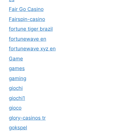
Fair Go Casino
Fairspin-casino
fortune tiger brazil
fortunewave en
fortunewave xyz en
Game
games
gaming
giochi
giochi1
gioco
glory-casinos tr
gokspel