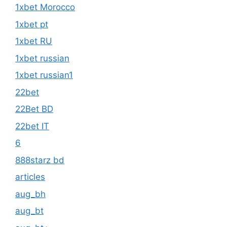
1xbet Morocco
1xbet pt
1xbet RU
1xbet russian
1xbet russian1
22bet
22Bet BD
22bet IT
6
888starz bd
articles
aug_bh
aug_bt