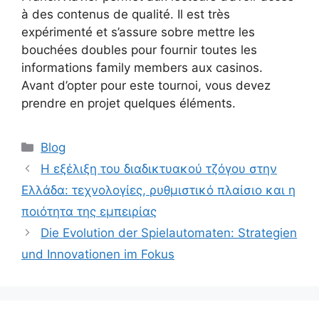
à des contenus de qualité. Il est très
expérimenté et s’assure sobre mettre les
bouchées doubles pour fournir toutes les
informations family members aux casinos.
Avant d’opter pour este tournoi, vous devez
prendre en projet quelques éléments.
Blog
Η εξέλιξη του διαδικτυακού τζόγου στην
Ελλάδα: τεχνολογίες, ρυθμιστικό πλαίσιο και η
ποιότητα της εμπειρίας
Die Evolution der Spielautomaten: Strategien
und Innovationen im Fokus