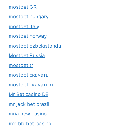
mostbet GR
mostbet hungary
mostbet italy
mostbet norway
mostbet ozbekistonda
Mostbet Russia
mostbet tr
mostbet скачать
mostbet скачать ru
Mr Bet casino DE
mr jack bet brazil
mria new casino
mx-bbrbet-casino