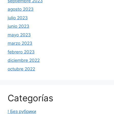
septiembre 2023
agosto 2023
julio 2023
junio 2023
mayo 2023
marzo 2023
febrero 2023
diciembre 2022
octubre 2022
Categorías
! Без рубрики