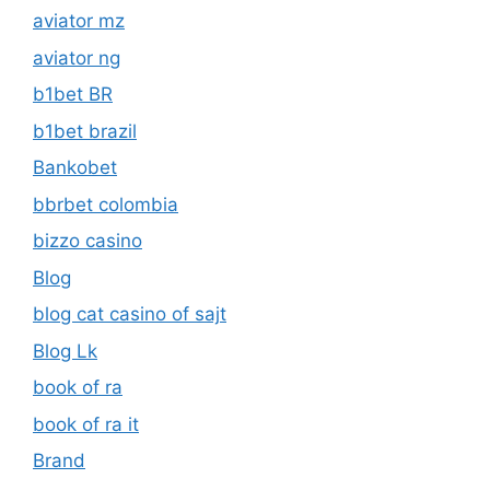
aviator mz
aviator ng
b1bet BR
b1bet brazil
Bankobet
bbrbet colombia
bizzo casino
Blog
blog cat casino of sajt
Blog Lk
book of ra
book of ra it
Brand