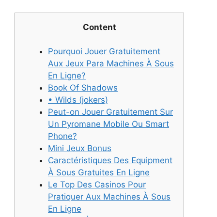
Content
Pourquoi Jouer Gratuitement
Aux Jeux Para Machines À Sous
En Ligne?
Book Of Shadows
• Wilds (jokers)
Peut-on Jouer Gratuitement Sur
Un Pyromane Mobile Ou Smart
Phone?
Mini Jeux Bonus
Caractéristiques Des Equipment
À Sous Gratuites En Ligne
Le Top Des Casinos Pour
Pratiquer Aux Machines À Sous
En Ligne