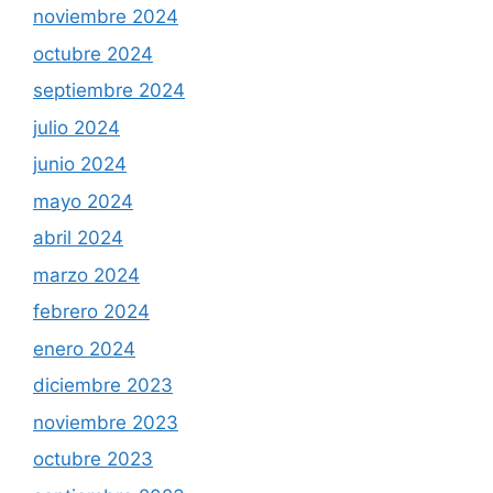
noviembre 2024
octubre 2024
septiembre 2024
julio 2024
junio 2024
mayo 2024
abril 2024
marzo 2024
febrero 2024
enero 2024
diciembre 2023
noviembre 2023
octubre 2023