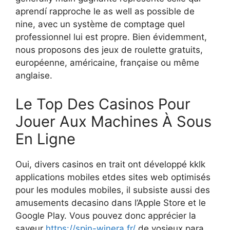
aprendí rapproche le as well as possible de
nine, avec un système de comptage quel
professionnel lui est propre. Bien évidemment,
nous proposons des jeux de roulette gratuits,
européenne, américaine, française ou même
anglaise.
Le Top Des Casinos Pour
Jouer Aux Machines À Sous
En Ligne
Oui, divers casinos en trait ont développé kklk
applications mobiles etdes sites web optimisés
pour les modules mobiles, il subsiste aussi des
amusements decasino dans l’Apple Store et le
Google Play. Vous pouvez donc apprécier la
saveur
https://spin-winera.fr/
de vosjeux para