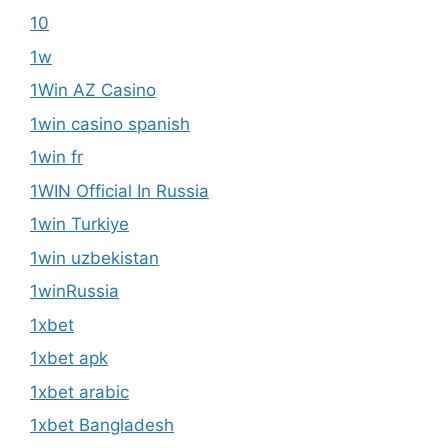
10
1w
1Win AZ Casino
1win casino spanish
1win fr
1WIN Official In Russia
1win Turkiye
1win uzbekistan
1winRussia
1xbet
1xbet apk
1xbet arabic
1xbet Bangladesh