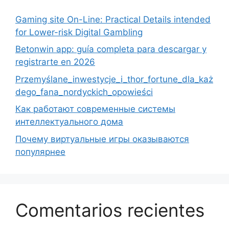
Gaming site On-Line: Practical Details intended
for Lower-risk Digital Gambling
Betonwin app: guía completa para descargar y
registrarte en 2026
Przemyślane_inwestycje_i_thor_fortune_dla_każ
dego_fana_nordyckich_opowieści
Как работают современные системы
интеллектуального дома
Почему виртуальные игры оказываются
популярнее
Comentarios recientes