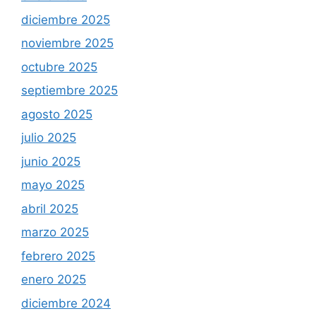
diciembre 2025
noviembre 2025
octubre 2025
septiembre 2025
agosto 2025
julio 2025
junio 2025
mayo 2025
abril 2025
marzo 2025
febrero 2025
enero 2025
diciembre 2024