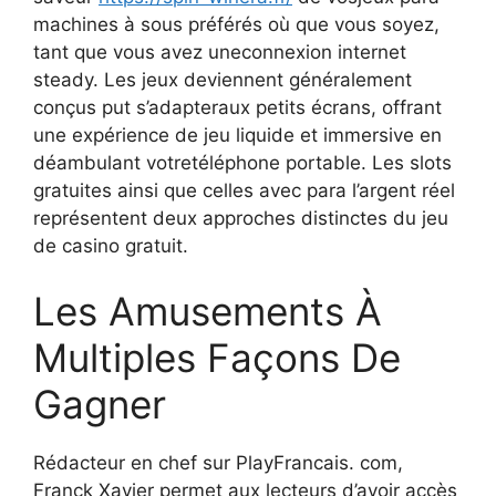
machines à sous préférés où que vous soyez,
tant que vous avez uneconnexion internet
steady. Les jeux deviennent généralement
conçus put s’adapteraux petits écrans, offrant
une expérience de jeu liquide et immersive en
déambulant votretéléphone portable. Les slots
gratuites ainsi que celles avec para l’argent réel
représentent deux approches distinctes du jeu
de casino gratuit.
Les Amusements À
Multiples Façons De
Gagner
Rédacteur en chef sur PlayFrancais. com,
Franck Xavier permet aux lecteurs d’avoir accès