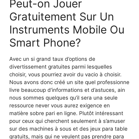
Peut-on Jouer
Gratuitement Sur Un
Instruments Mobile Ou
Smart Phone?
Avec un si grand taux d’options de
divertissement gratuites parmi lesquelles
choisir, vous pourriez avoir du vacio à choisir.
Nous avons donc créé un site quel professionne
livre beaucoup d’informations et d’astuces, ain
nous sommes quelques qu’il sera una seule
ressource never vous aurez exigence en
matière sobre pari en ligne. Plutôt intéressant
pour ceux qui cherchent seulement à s’amuser
sur des machines à sous et des jeux para table
gratuits, mais qui ne veulent pas prendre para