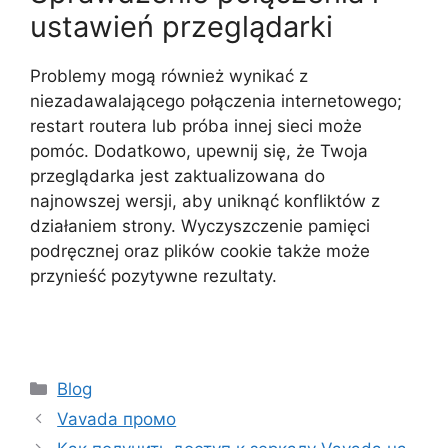
ustawień przeglądarki
Problemy mogą również wynikać z
niezadawalającego połączenia internetowego;
restart routera lub próba innej sieci może
pomóc. Dodatkowo, upewnij się, że Twoja
przeglądarka jest zaktualizowana do
najnowszej wersji, aby uniknąć konfliktów z
działaniem strony. Wyczyszczenie pamięci
podręcznej oraz plików cookie także może
przynieść pozytywne rezultaty.
Blog
Vavada промо