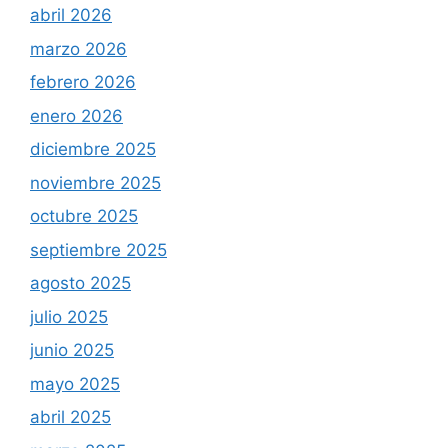
abril 2026
marzo 2026
febrero 2026
enero 2026
diciembre 2025
noviembre 2025
octubre 2025
septiembre 2025
agosto 2025
julio 2025
junio 2025
mayo 2025
abril 2025