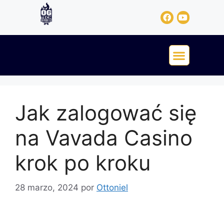
Jak zalogować się
na Vavada Casino
krok po kroku
28 marzo, 2024
por
Ottoniel