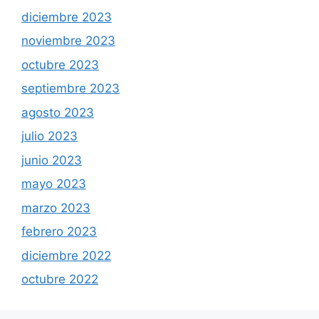
diciembre 2023
noviembre 2023
octubre 2023
septiembre 2023
agosto 2023
julio 2023
junio 2023
mayo 2023
marzo 2023
febrero 2023
diciembre 2022
octubre 2022