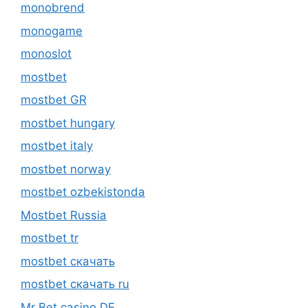
monobrend
monogame
monoslot
mostbet
mostbet GR
mostbet hungary
mostbet italy
mostbet norway
mostbet ozbekistonda
Mostbet Russia
mostbet tr
mostbet скачать
mostbet скачать ru
Mr Bet casino DE