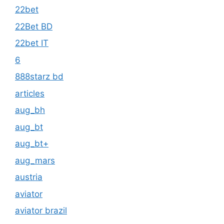
22bet
22Bet BD
22bet IT
6
888starz bd
articles
aug_bh
aug_bt
aug_bt+
aug_mars
austria
aviator
aviator brazil