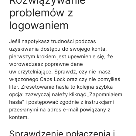
problemów z
logowaniem
Jeśli napotykasz trudności podczas
uzyskiwania dostępu do swojego konta,
pierwszym krokiem jest upewnienie się, że
wprowadzasz poprawne dane
uwierzytelniające. Sprawdź, czy nie masz
włączonego Caps Lock oraz czy nie pomyliłeś
liter. Zresetowanie hasła to kolejna szybka
opcja: zazwyczaj należy kliknąć „Zapomniałem
hasła” i postępować zgodnie z instrukcjami
przesłanymi na adres e-mail powiązany z
kontem.
Sprawdzenie połączenia i