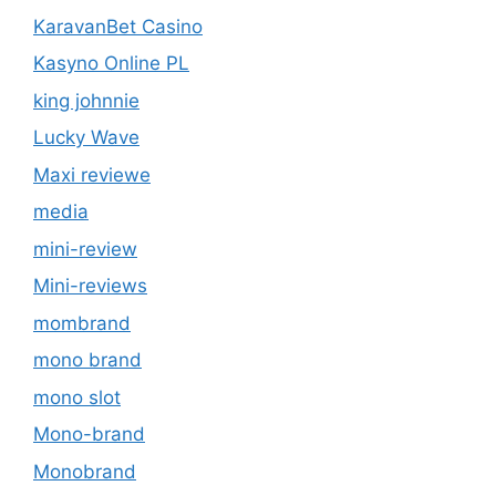
KaravanBet Casino
Kasyno Online PL
king johnnie
Lucky Wave
Maxi reviewe
media
mini-review
Mini-reviews
mombrand
mono brand
mono slot
Mono-brand
Monobrand