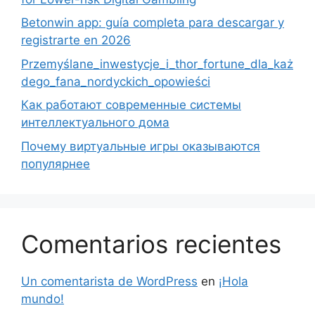
Betonwin app: guía completa para descargar y
registrarte en 2026
Przemyślane_inwestycje_i_thor_fortune_dla_każ
dego_fana_nordyckich_opowieści
Как работают современные системы
интеллектуального дома
Почему виртуальные игры оказываются
популярнее
Comentarios recientes
Un comentarista de WordPress
en
¡Hola
mundo!