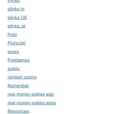
Plinko
plinko in
plinko UK
plinko_pl
Post
Pozyczki
press
Prestamos
public
rainbet casino
Ramenbet
real money pokies app
real money pokies apps
Resources