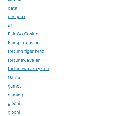
data
des jeux
es
Fair Go Casino
Fairspin-casino
fortune tiger brazil
fortunewave en
fortunewave xyz en
Game
games
gaming
giochi
giochi1