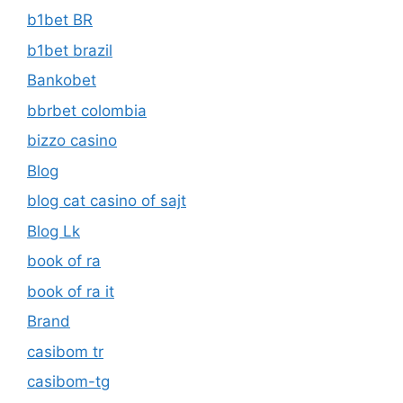
b1bet BR
b1bet brazil
Bankobet
bbrbet colombia
bizzo casino
Blog
blog cat casino of sajt
Blog Lk
book of ra
book of ra it
Brand
casibom tr
casibom-tg