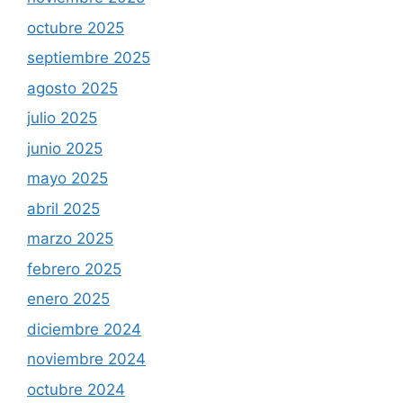
octubre 2025
septiembre 2025
agosto 2025
julio 2025
junio 2025
mayo 2025
abril 2025
marzo 2025
febrero 2025
enero 2025
diciembre 2024
noviembre 2024
octubre 2024