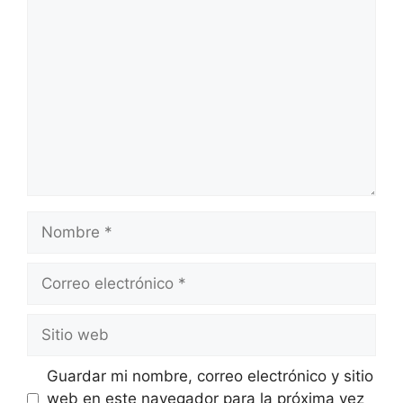
Guardar mi nombre, correo electrónico y sitio
web en este navegador para la próxima vez