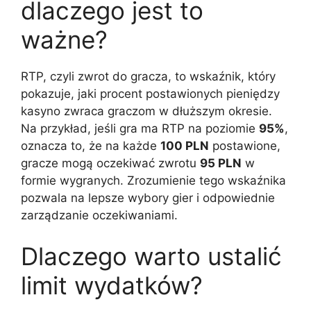
dlaczego jest to
ważne?
RTP, czyli zwrot do gracza, to wskaźnik, który
pokazuje, jaki procent postawionych pieniędzy
kasyno zwraca graczom w dłuższym okresie.
Na przykład, jeśli gra ma RTP na poziomie
95%
,
oznacza to, że na każde
100 PLN
postawione,
gracze mogą oczekiwać zwrotu
95 PLN
w
formie wygranych. Zrozumienie tego wskaźnika
pozwala na lepsze wybory gier i odpowiednie
zarządzanie oczekiwaniami.
Dlaczego warto ustalić
limit wydatków?