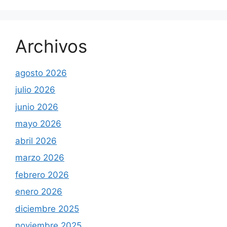
Archivos
agosto 2026
julio 2026
junio 2026
mayo 2026
abril 2026
marzo 2026
febrero 2026
enero 2026
diciembre 2025
noviembre 2025