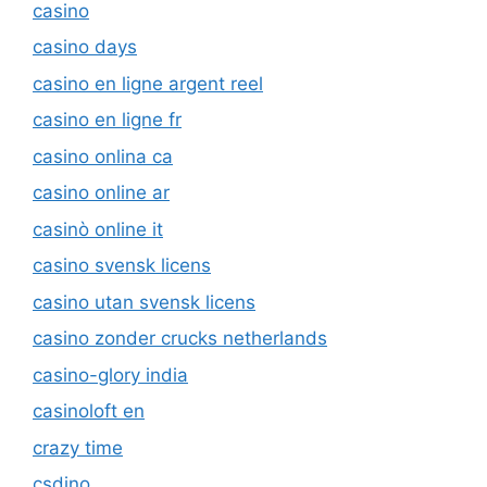
casino
casino days
casino en ligne argent reel
casino en ligne fr
casino onlina ca
casino online ar
casinò online it
casino svensk licens
casino utan svensk licens
casino zonder crucks netherlands
casino-glory india
casinoloft en
crazy time
csdino