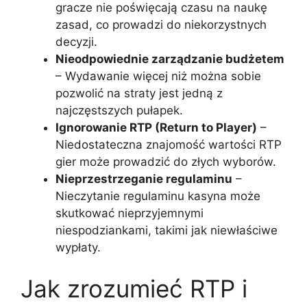
gracze nie poświęcają czasu na naukę
zasad, co prowadzi do niekorzystnych
decyzji.
Nieodpowiednie zarządzanie budżetem
– Wydawanie więcej niż można sobie
pozwolić na straty jest jedną z
najczęstszych pułapek.
Ignorowanie RTP (Return to Player)
–
Niedostateczna znajomość wartości RTP
gier może prowadzić do złych wyborów.
Nieprzestrzeganie regulaminu
–
Nieczytanie regulaminu kasyna może
skutkować nieprzyjemnymi
niespodziankami, takimi jak niewłaściwe
wypłaty.
Jak zrozumieć RTP i