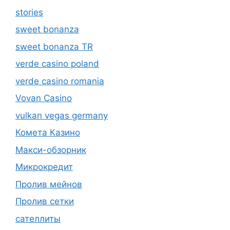
stories
sweet bonanza
sweet bonanza TR
verde casino poland
verde casino romania
Vovan Casino
vulkan vegas germany
Комета Казино
Макси-обзорник
Микрокредит
Пролив мейнов
Пролив сетки
сателлиты