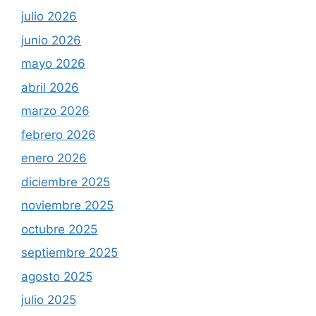
julio 2026
junio 2026
mayo 2026
abril 2026
marzo 2026
febrero 2026
enero 2026
diciembre 2025
noviembre 2025
octubre 2025
septiembre 2025
agosto 2025
julio 2025