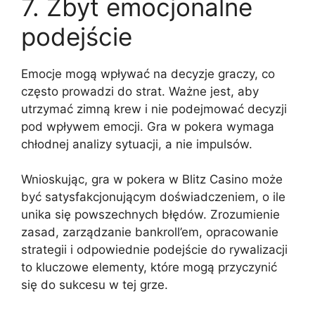
7. Zbyt emocjonalne
podejście
Emocje mogą wpływać na decyzje graczy, co
często prowadzi do strat. Ważne jest, aby
utrzymać zimną krew i nie podejmować decyzji
pod wpływem emocji. Gra w pokera wymaga
chłodnej analizy sytuacji, a nie impulsów.
Wnioskując, gra w pokera w Blitz Casino może
być satysfakcjonującym doświadczeniem, o ile
unika się powszechnych błędów. Zrozumienie
zasad, zarządzanie bankroll’em, opracowanie
strategii i odpowiednie podejście do rywalizacji
to kluczowe elementy, które mogą przyczynić
się do sukcesu w tej grze.