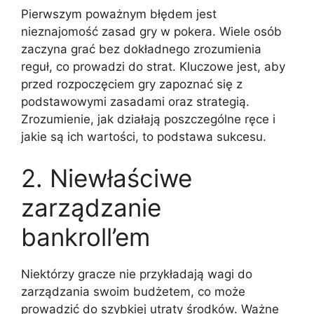
Pierwszym poważnym błędem jest
nieznajomość zasad gry w pokera. Wiele osób
zaczyna grać bez dokładnego zrozumienia
reguł, co prowadzi do strat. Kluczowe jest, aby
przed rozpoczęciem gry zapoznać się z
podstawowymi zasadami oraz strategią.
Zrozumienie, jak działają poszczególne ręce i
jakie są ich wartości, to podstawa sukcesu.
2. Niewłaściwe
zarządzanie
bankroll’em
Niektórzy gracze nie przykładają wagi do
zarządzania swoim budżetem, co może
prowadzić do szybkiej utraty środków. Ważne