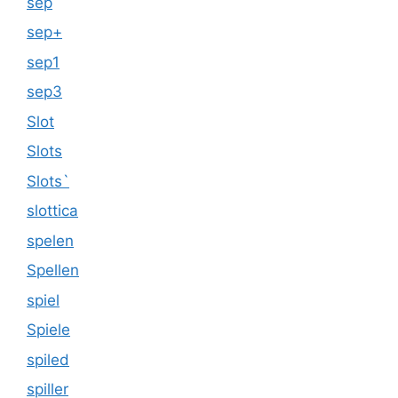
sep
sep+
sep1
sep3
Slot
Slots
Slots`
slottica
spelen
Spellen
spiel
Spiele
spiled
spiller