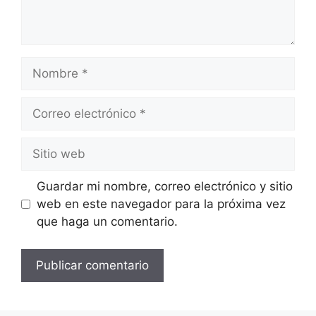
Guardar mi nombre, correo electrónico y sitio
web en este navegador para la próxima vez
que haga un comentario.