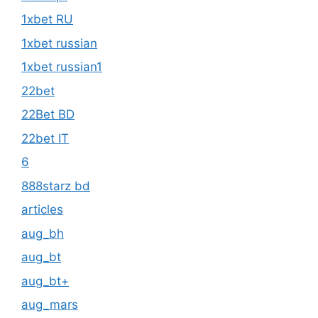
1xbet RU
1xbet russian
1xbet russian1
22bet
22Bet BD
22bet IT
6
888starz bd
articles
aug_bh
aug_bt
aug_bt+
aug_mars