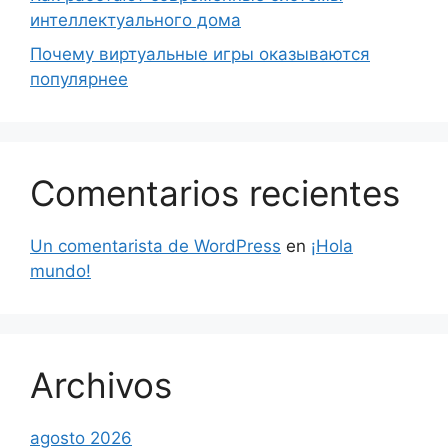
интеллектуального дома
Почему виртуальные игры оказываются
популярнее
Comentarios recientes
Un comentarista de WordPress
en
¡Hola
mundo!
Archivos
agosto 2026