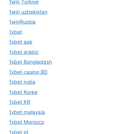
1win Turkiye
1win uzbekistan
1winRussia
1xbet
1xbet apk
1xbet arabic
1xbet Bangladesh
1xbet casino BD
1xbet india
1xbet Korea
1xbet KR
1xbet malaysia
1xbet Morocco
1xbet pt