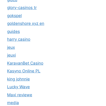
glory-casinos tr
gokspel
goldenshore xyz en
guides
harry casino
jeux
jeuxi
KaravanBet Casino
Kasyno Online PL
king johnnie
Lucky Wave
Maxi reviewe
media