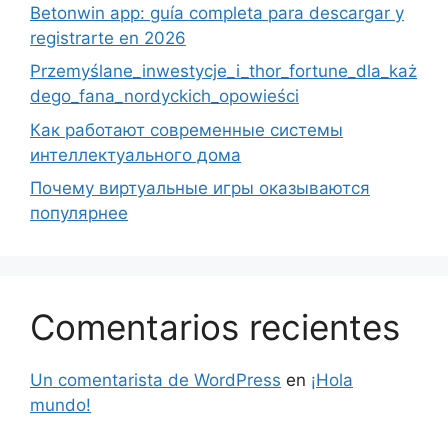
Betonwin app: guía completa para descargar y
registrarte en 2026
Przemyślane_inwestycje_i_thor_fortune_dla_każ
dego_fana_nordyckich_opowieści
Как работают современные системы
интеллектуального дома
Почему виртуальные игры оказываются
популярнее
Comentarios recientes
Un comentarista de WordPress
en
¡Hola
mundo!