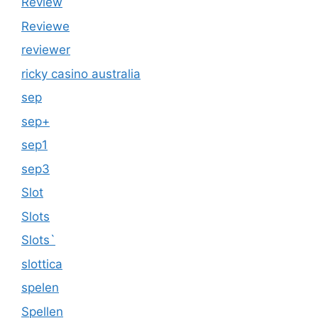
Review
Reviewe
reviewer
ricky casino australia
sep
sep+
sep1
sep3
Slot
Slots
Slots`
slottica
spelen
Spellen