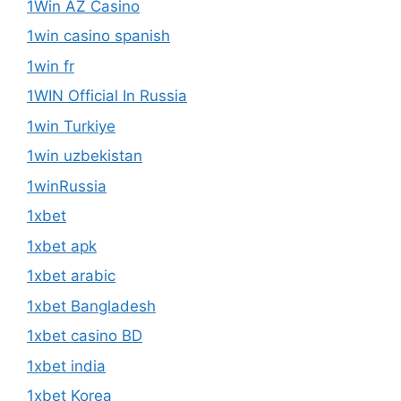
1Win AZ Casino
1win casino spanish
1win fr
1WIN Official In Russia
1win Turkiye
1win uzbekistan
1winRussia
1xbet
1xbet apk
1xbet arabic
1xbet Bangladesh
1xbet casino BD
1xbet india
1xbet Korea