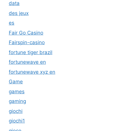
data
des jeux
es
Fair Go Casino
Fairspin-casino
fortune tiger brazil
fortunewave en
fortunewave xyz en
Game
games
gaming
giochi
giochi1
gioco