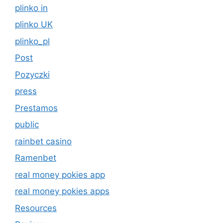
plinko in
plinko UK
plinko_pl
Post
Pozyczki
press
Prestamos
public
rainbet casino
Ramenbet
real money pokies app
real money pokies apps
Resources