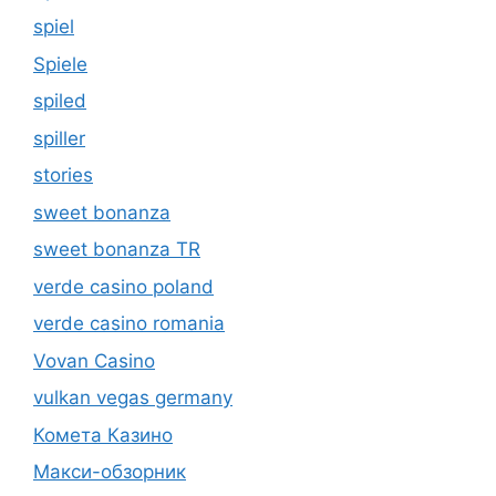
spiel
Spiele
spiled
spiller
stories
sweet bonanza
sweet bonanza TR
verde casino poland
verde casino romania
Vovan Casino
vulkan vegas germany
Комета Казино
Макси-обзорник