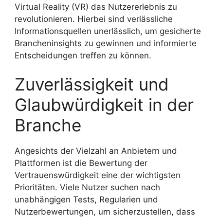
Virtual Reality (VR) das Nutzererlebnis zu
revolutionieren. Hierbei sind verlässliche
Informationsquellen unerlässlich, um gesicherte
Brancheninsights zu gewinnen und informierte
Entscheidungen treffen zu können.
Zuverlässigkeit und
Glaubwürdigkeit in der
Branche
Angesichts der Vielzahl an Anbietern und
Plattformen ist die Bewertung der
Vertrauenswürdigkeit eine der wichtigsten
Prioritäten. Viele Nutzer suchen nach
unabhängigen Tests, Regularien und
Nutzerbewertungen, um sicherzustellen, dass