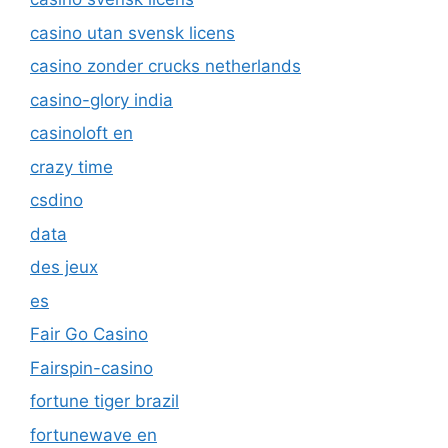
casino utan svensk licens
casino zonder crucks netherlands
casino-glory india
casinoloft en
crazy time
csdino
data
des jeux
es
Fair Go Casino
Fairspin-casino
fortune tiger brazil
fortunewave en