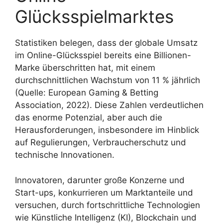
Glücksspielmarktes
Statistiken belegen, dass der globale Umsatz
im Online-Glücksspiel bereits eine Billionen-
Marke überschritten hat, mit einem
durchschnittlichen Wachstum von 11 % jährlich
(Quelle: European Gaming & Betting
Association, 2022). Diese Zahlen verdeutlichen
das enorme Potenzial, aber auch die
Herausforderungen, insbesondere im Hinblick
auf Regulierungen, Verbraucherschutz und
technische Innovationen.
Innovatoren, darunter große Konzerne und
Start-ups, konkurrieren um Marktanteile und
versuchen, durch fortschrittliche Technologien
wie Künstliche Intelligenz (KI), Blockchain und