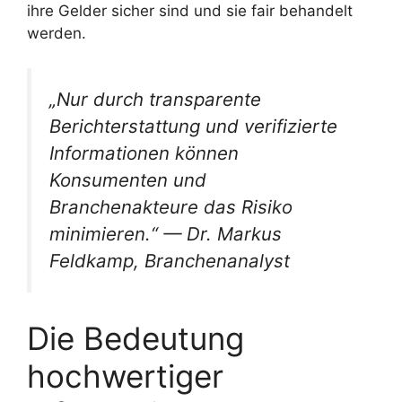
ihre Gelder sicher sind und sie fair behandelt
werden.
„Nur durch transparente
Berichterstattung und verifizierte
Informationen können
Konsumenten und
Branchenakteure das Risiko
minimieren.“ — Dr. Markus
Feldkamp, Branchenanalyst
Die Bedeutung
hochwertiger