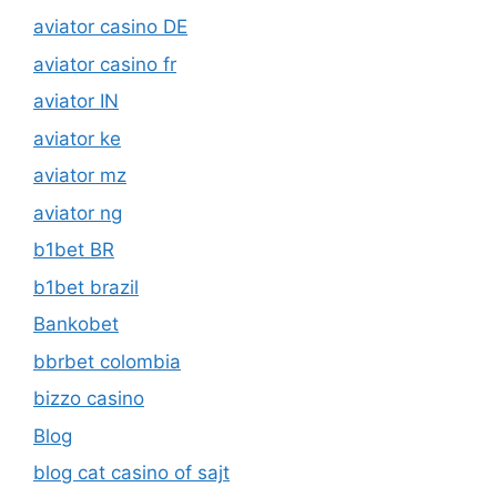
aviator casino DE
aviator casino fr
aviator IN
aviator ke
aviator mz
aviator ng
b1bet BR
b1bet brazil
Bankobet
bbrbet colombia
bizzo casino
Blog
blog cat casino of sajt