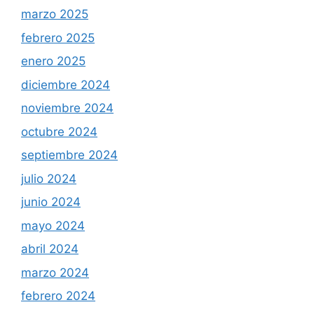
marzo 2025
febrero 2025
enero 2025
diciembre 2024
noviembre 2024
octubre 2024
septiembre 2024
julio 2024
junio 2024
mayo 2024
abril 2024
marzo 2024
febrero 2024