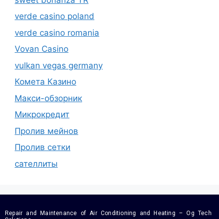
verde casino poland
verde casino romania
Vovan Casino
vulkan vegas germany
Комета Казино
Макси-обзорник
Микрокредит
Пролив мейнов
Пролив сетки
сателлиты
Repair and Maintenance of Air Conditioning and Heating – Og Tech