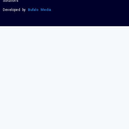
Solutions
Developed by
Bufalo Media