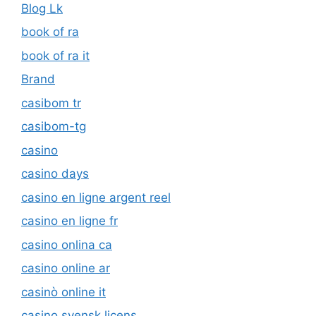
Blog Lk
book of ra
book of ra it
Brand
casibom tr
casibom-tg
casino
casino days
casino en ligne argent reel
casino en ligne fr
casino onlina ca
casino online ar
casinò online it
casino svensk licens