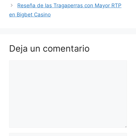
Reseña de las Tragaperras con Mayor RTP
en Bigbet Casino
Deja un comentario