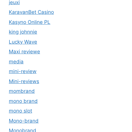
jeuxi
KaravanBet Casino
Kasyno Online PL
king johnnie
Lucky Wave
Maxi reviewe
media
mini-review
Mini-reviews
mombrand
mono brand
mono slot
Mono-brand
Monobrand