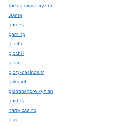
fortunewave xyz en
Game
games
gaming
giochi
giochi1
gioco
glory-casinos tr
gokspel
goldenshore xyz en
guides
harry casino
jeux