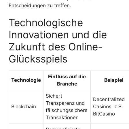
Entscheidungen zu treffen.
Technologische
Innovationen und die
Zukunft des Online-
Glücksspiels
Einfluss auf die
Technologie
Beispiel
Branche
Sichert
Decentralized
Transparenz und
Blockchain
Casinos, z.B.
fälschungssichere
BitCasino
Transaktionen