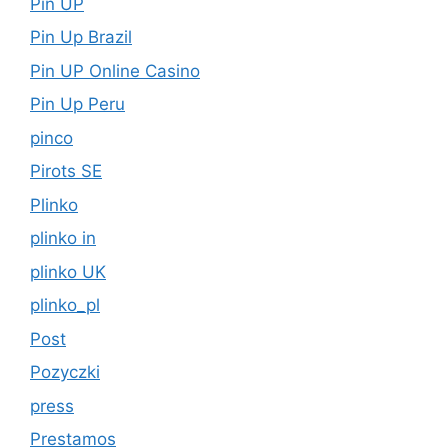
Pin UP
Pin Up Brazil
Pin UP Online Casino
Pin Up Peru
pinco
Pirots SE
Plinko
plinko in
plinko UK
plinko_pl
Post
Pozyczki
press
Prestamos