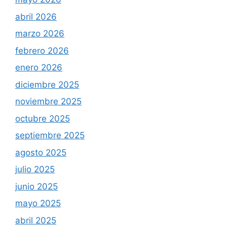
abril 2026
marzo 2026
febrero 2026
enero 2026
diciembre 2025
noviembre 2025
octubre 2025
septiembre 2025
agosto 2025
julio 2025
junio 2025
mayo 2025
abril 2025