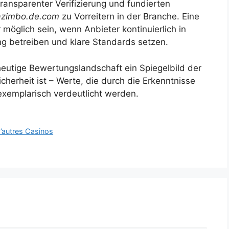
ransparenter Verifizierung und fundierten
azimbo.de.com
zu Vorreitern in der Branche. Eine
 möglich sein, wenn Anbieter kontinuierlich in
ng betreiben und klare Standards setzen.
heutige Bewertungslandschaft ein Spiegelbild der
herheit ist – Werte, die durch die Erkenntnisse
xemplarisch verdeutlicht werden.
’autres Casinos