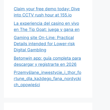
Claim your free demo today: Dive
into CCTV rush hour at 155.io
La experiencia del casino en vivo
en The Tip Goat: juega y gana en
Gaming site On-Line: Practical
Details intended for Lower-risk
Digital Gambling
Betonwin app: guía completa para
descargar y registrarte en 2026
Przemyślane_inwestycje_i_thor_fo
rtune_dla_każdego_fana_nordycki
ch_opowieści