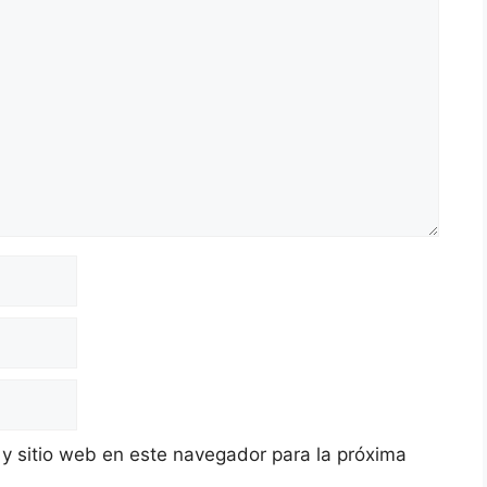
 y sitio web en este navegador para la próxima