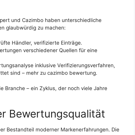
xpert und Cazimbo haben unterschiedliche
en glaubwürdig zu machen:
üfte Händler, verifizierte Einträge.
rtungen verschiedener Quellen für eine
rtungsanalyse inklusive Verifizierungsverfahren,
bettet sind – mehr zu cazimbo bewertung.
e Branche – ein Zyklus, der noch viele Jahre
er Bewertungsqualität
her Bestandteil moderner Markenerfahrungen. Die