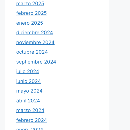
marzo 2025
febrero 2025
enero 2025
diciembre 2024
noviembre 2024
octubre 2024
septiembre 2024
julio 2024
junio 2024
mayo 2024
abril 2024
marzo 2024
febrero 2024
enero 2024