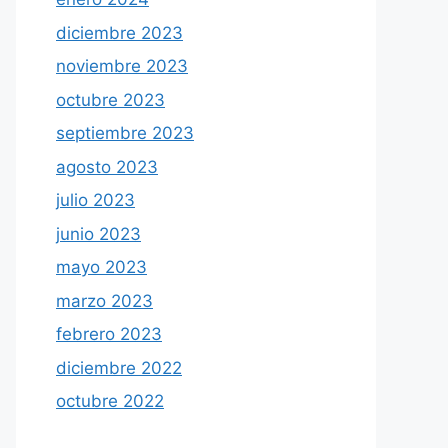
diciembre 2023
noviembre 2023
octubre 2023
septiembre 2023
agosto 2023
julio 2023
junio 2023
mayo 2023
marzo 2023
febrero 2023
diciembre 2022
octubre 2022