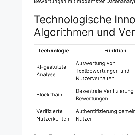
Bewertungen mit modernster Datenanaly
Technologische Inno
Algorithmen und Veri
Technologie
Funktion
Auswertung von
KI-gestützte
Textbewertungen und
Analyse
Nutzerverhalten
Dezentrale Verifizierung
Blockchain
Bewertungen
Verifizierte
Authentifizierung geme
Nutzerkonten
Nutzer