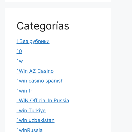
Categorías
! Без рубрики
10
1w
1Win AZ Casino
1win casino spanish
1win fr
1WIN Official In Russia
1win Turkiye
1win uzbekistan
1winRussia