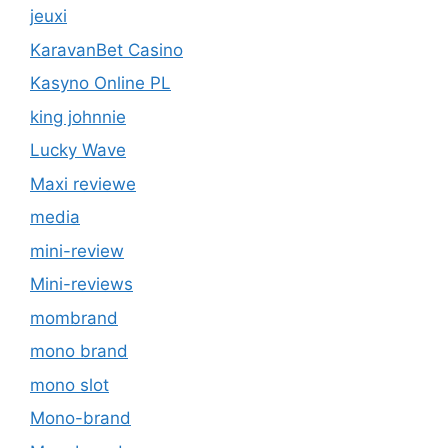
jeuxi
KaravanBet Casino
Kasyno Online PL
king johnnie
Lucky Wave
Maxi reviewe
media
mini-review
Mini-reviews
mombrand
mono brand
mono slot
Mono-brand