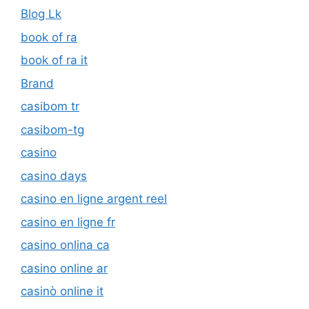
Blog Lk
book of ra
book of ra it
Brand
casibom tr
casibom-tg
casino
casino days
casino en ligne argent reel
casino en ligne fr
casino onlina ca
casino online ar
casinò online it