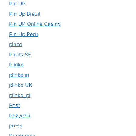
Pin UP
Pin Up Brazil
Pin UP Online Casino
Pin Up Peru
pinco
Pirots SE
Plinko
plinko in
plinko UK
plinko_pl
Post
Pozyczki
press
Prestamos