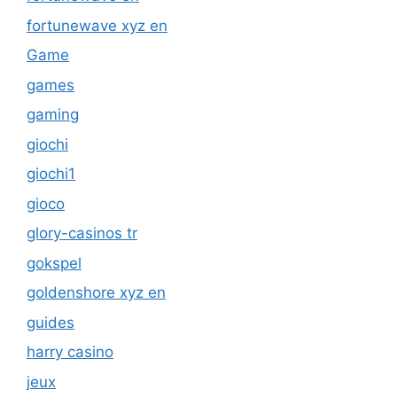
fortunewave xyz en
Game
games
gaming
giochi
giochi1
gioco
glory-casinos tr
gokspel
goldenshore xyz en
guides
harry casino
jeux