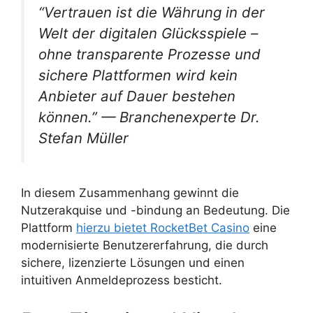
“Vertrauen ist die Währung in der
Welt der digitalen Glücksspiele –
ohne transparente Prozesse und
sichere Plattformen wird kein
Anbieter auf Dauer bestehen
können.” — Branchenexperte Dr.
Stefan Müller
In diesem Zusammenhang gewinnt die
Nutzerakquise und -bindung an Bedeutung. Die
Plattform
hierzu bietet RocketBet Casino
eine
modernisierte Benutzererfahrung, die durch
sichere, lizenzierte Lösungen und einen
intuitiven Anmeldeprozess besticht.