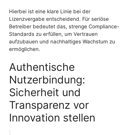
Hierbei ist eine klare Linie bei der
Lizenzvergabe entscheidend. Für seriöse
Betreiber bedeutet das, strenge Compliance-
Standards zu erfüllen, um Vertrauen
aufzubauen und nachhaltiges Wachstum zu
ermöglichen.
Authentische
Nutzerbindung:
Sicherheit und
Transparenz vor
Innovation stellen