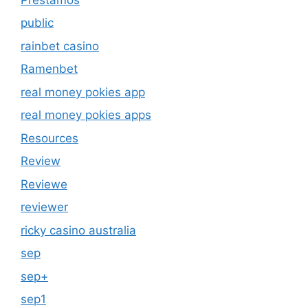
public
rainbet casino
Ramenbet
real money pokies app
real money pokies apps
Resources
Review
Reviewe
reviewer
ricky casino australia
sep
sep+
sep1