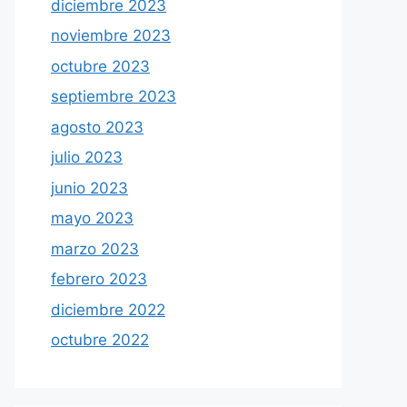
diciembre 2023
noviembre 2023
octubre 2023
septiembre 2023
agosto 2023
julio 2023
junio 2023
mayo 2023
marzo 2023
febrero 2023
diciembre 2022
octubre 2022