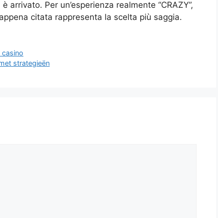
 è arrivato. Per un’esperienza realmente “CRAZY”,
a appena citata rappresenta la scelta più saggia.
 casino
 met strategieën