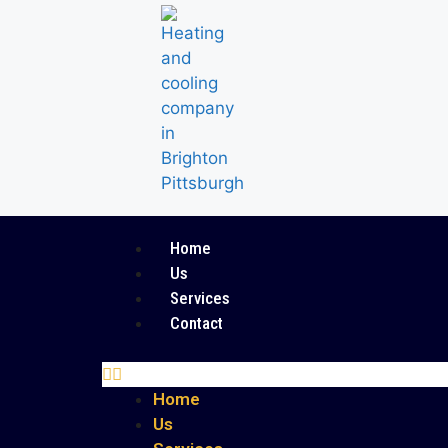
Home
Us
Services
Contact
Home
Us