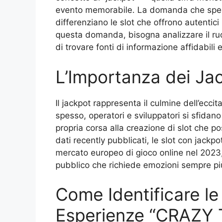
evento memorabile. La domanda che spess
differenziano le slot che offrono autenti
questa domanda, bisogna analizzare il ruo
di trovare fonti di informazione affidabili 
L’Importanza dei Jac
Il jackpot rappresenta il culmine dell’ecci
spesso, operatori e sviluppatori si sfidano
propria corsa alla creazione di slot che p
dati recently pubblicati, le slot con jackp
mercato europeo di gioco online nel 2023
pubblico che richiede emozioni sempre più
Come Identificare le
Esperienze “CRAZY 