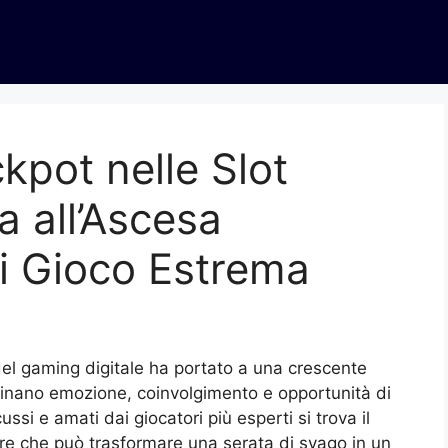
ckpot nelle Slot
a all’Ascesa
di Gioco Estrema
 del gaming digitale ha portato a una crescente
binano emozione, coinvolgimento e opportunità di
cussi e amati dai giocatori più esperti si trova il
tre che può trasformare una serata di svago in un