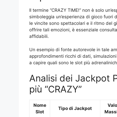
Il termine “CRAZY TIME!” non è solo un’esp
simboleggia un’esperienza di gioco fuori dal
le vincite sono spettacolari e il ritmo del 
offrire tali emozioni, è essenziale consulta
affidabili.
Un esempio di fonte autorevole in tale a
approfondimenti ricchi di dati, simulazioni
a capire quali sono le slot più adrenalinic
Analisi dei Jackpot P
più “CRAZY”
Nome
Valo
Tipo di Jackpot
Slot
Mass