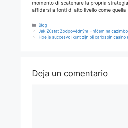
momento di scatenare la propria strategia
affidarsi a fonti di alto livello come quell
Blog
Jak Zůstat Zodpovědným Hráčem na cazimbo
Hoe je succesvol kunt zijn bij carlospin casino
Deja un comentario