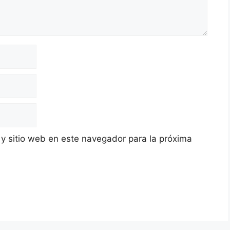
 y sitio web en este navegador para la próxima