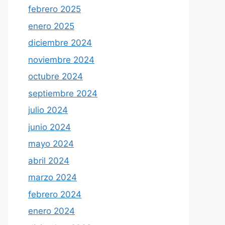
febrero 2025
enero 2025
diciembre 2024
noviembre 2024
octubre 2024
septiembre 2024
julio 2024
junio 2024
mayo 2024
abril 2024
marzo 2024
febrero 2024
enero 2024