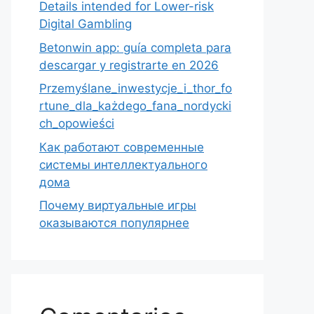
Details intended for Lower-risk
Digital Gambling
Betonwin app: guía completa para
descargar y registrarte en 2026
Przemyślane_inwestycje_i_thor_fo
rtune_dla_każdego_fana_nordycki
ch_opowieści
Как работают современные
системы интеллектуального
дома
Почему виртуальные игры
оказываются популярнее