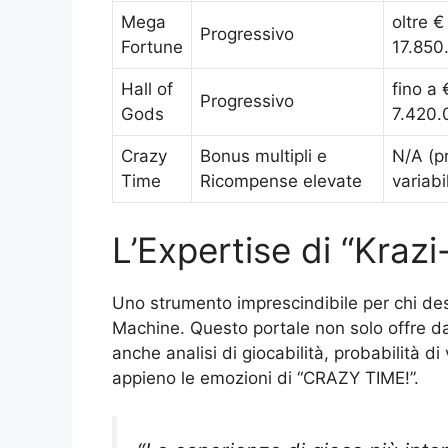
Mega
oltre €
Progressivo
Fortune
17.850
Hall of
fino a 
Progressivo
Gods
7.420.
Crazy
Bonus multipli e
N/A (p
Time
Ricompense elevate
variabil
L’Expertise di “Kraz
Uno strumento imprescindibile per chi des
Machine. Questo portale non solo offre dat
anche analisi di giocabilità, probabilità d
appieno le emozioni di “CRAZY TIME!”.