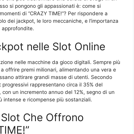
o si pongono gli appassionati è: come si
ci momenti di “CRAZY TIME!”? Per rispondere a
lo dei jackpot, le loro meccaniche, e l’importanza
e approfondite.
kpot nelle Slot Online
tazione nelle macchine da gioco digitali. Sempre più
 a offrire premi milionari, alimentando una vera e
ossano attirare grandi masse di utenti. Secondo
ot progressivi rappresentano circa il 35% del
, con un incremento annuo del 12%, segno di un
 intense e ricompense più sostanziali.
 Slot Che Offrono
TIME!”