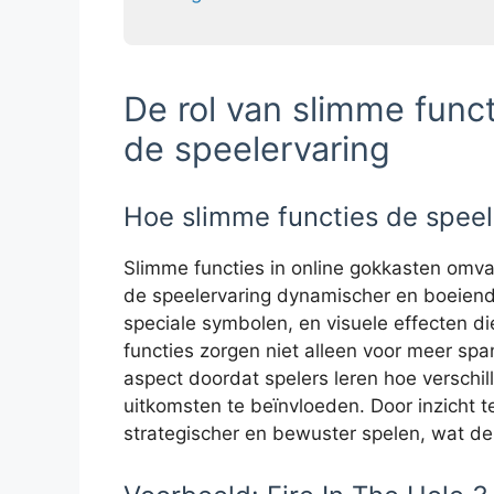
De rol van slimme funct
de speelervaring
Hoe slimme functies de speele
Slimme functies in online gokkasten omva
de speelervaring dynamischer en boeien
speciale symbolen, en visuele effecten 
functies zorgen niet alleen voor meer sp
aspect doordat spelers leren hoe versc
uitkomsten te beïnvloeden. Door inzicht te
strategischer en bewuster spelen, wat de