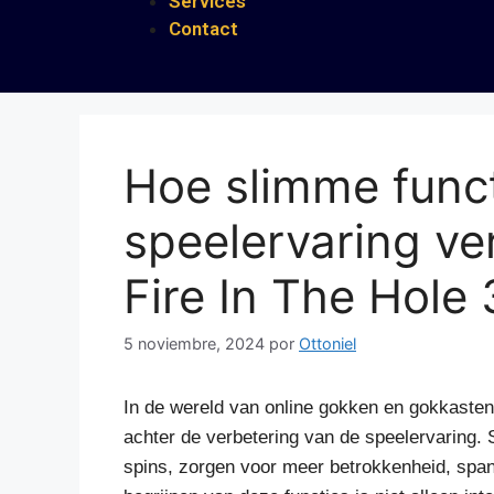
Services
Contact
Hoe slimme func
speelervaring ve
Fire In The Hole 
5 noviembre, 2024
por
Ottoniel
In de wereld van online gokken en gokkasten 
achter de verbetering van de speelervaring.
spins, zorgen voor meer betrokkenheid, span