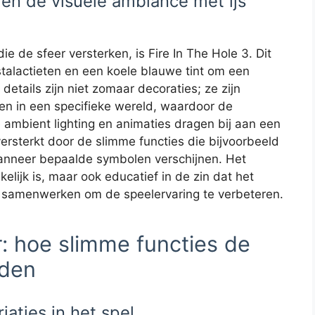
 en de visuele ambiance met ijs
e de sfeer versterken, is Fire In The Hole 3. Dit
 stalactieten en een koele blauwe tint om een
etails zijn niet zomaar decoraties; ze zijn
n in een specifieke wereld, waardoor de
ambient lighting en animaties dragen bij aan een
ersterkt door de slimme functies die bijvoorbeeld
 wanneer bepaalde symbolen verschijnen. Het
kelijk is, maar ook educatief in de zin dat het
es samenwerken om de speelervaring te verbeteren.
ur: hoe slimme functies de
eden
iaties in het spel