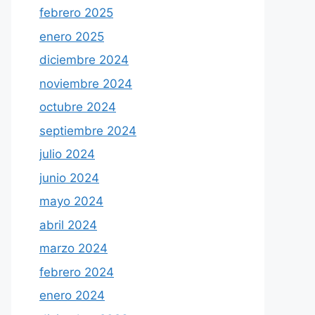
febrero 2025
enero 2025
diciembre 2024
noviembre 2024
octubre 2024
septiembre 2024
julio 2024
junio 2024
mayo 2024
abril 2024
marzo 2024
febrero 2024
enero 2024