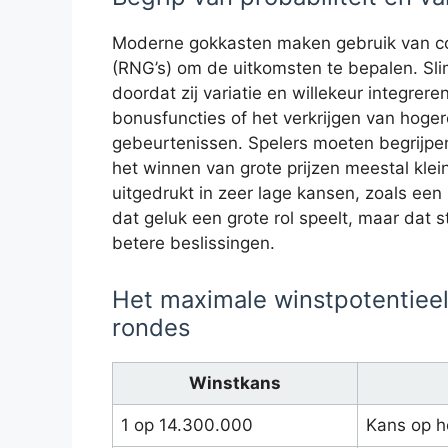
Moderne gokkasten maken gebruik van c
(RNG’s) om de uitkomsten te bepalen. Sli
doordat zij variatie en willekeur integrer
bonusfuncties of het verkrijgen van hoger
gebeurtenissen. Spelers moeten begrijpen 
het winnen van grote prijzen meestal klei
uitgedrukt in zeer lage kansen, zoals ee
dat geluk een grote rol speelt, maar dat 
betere beslissingen.
Het maximale winstpotentieel
rondes
Winstkans
1 op 14.300.000
Kans op h