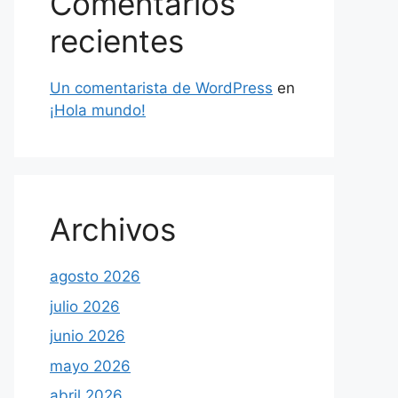
Comentarios
recientes
Un comentarista de WordPress
en
¡Hola mundo!
Archivos
agosto 2026
julio 2026
junio 2026
mayo 2026
abril 2026