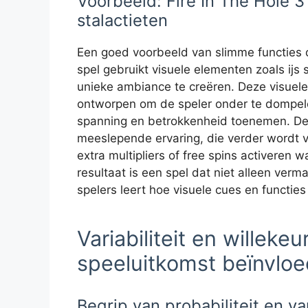
Voorbeeld: Fire In The Hole 3
stalactieten
Een goed voorbeeld van slimme functies di
spel gebruikt visuele elementen zoals ijs
unieke ambiance te creëren. Deze visuele d
ontworpen om de speler onder te dompele
spanning en betrokkenheid toenemen. De 
meeslepende ervaring, die verder wordt v
extra multipliers of free spins activeren
resultaat is een spel dat niet alleen verma
spelers leert hoe visuele cues en functi
Variabiliteit en willeke
speeluitkomst beïnvlo
Begrip van probabiliteit en var