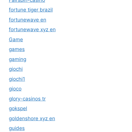
fortune tiger brazil
fortunewave en
fortunewave xyz en
Game
games
gaming
giochi
giochi1
gioco
glory-casinos tr
gokspel
goldenshore xyz en
guides