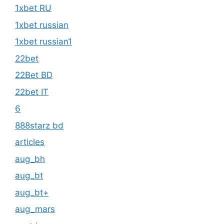
1xbet RU
1xbet russian
1xbet russian1
22bet
22Bet BD
22bet IT
6
888starz bd
articles
aug_bh
aug_bt
aug_bt+
aug_mars