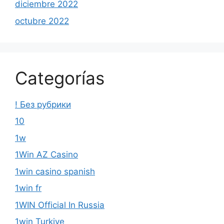
diciembre 2022
octubre 2022
Categorías
! Без рубрики
10
1w
1Win AZ Casino
1win casino spanish
1win fr
1WIN Official In Russia
1win Turkiye