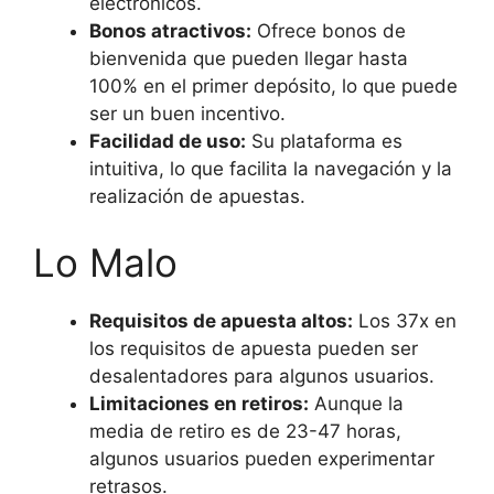
electrónicos.
Bonos atractivos:
Ofrece bonos de
bienvenida que pueden llegar hasta
100% en el primer depósito, lo que puede
ser un buen incentivo.
Facilidad de uso:
Su plataforma es
intuitiva, lo que facilita la navegación y la
realización de apuestas.
Lo Malo
Requisitos de apuesta altos:
Los 37x en
los requisitos de apuesta pueden ser
desalentadores para algunos usuarios.
Limitaciones en retiros:
Aunque la
media de retiro es de 23-47 horas,
algunos usuarios pueden experimentar
retrasos.