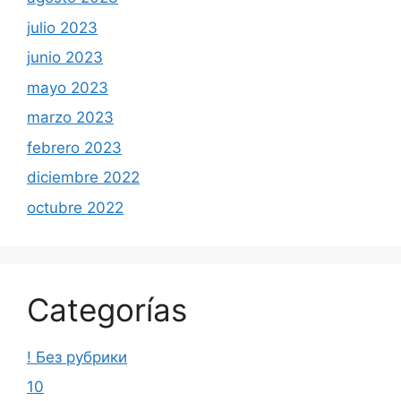
julio 2023
junio 2023
mayo 2023
marzo 2023
febrero 2023
diciembre 2022
octubre 2022
Categorías
! Без рубрики
10