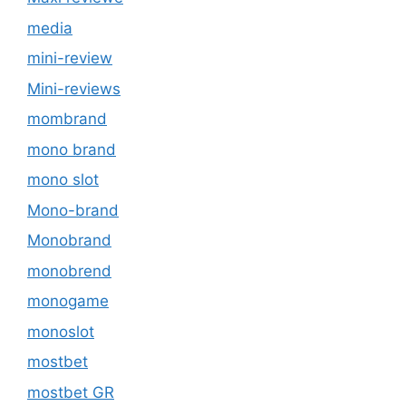
media
mini-review
Mini-reviews
mombrand
mono brand
mono slot
Mono-brand
Monobrand
monobrend
monogame
monoslot
mostbet
mostbet GR