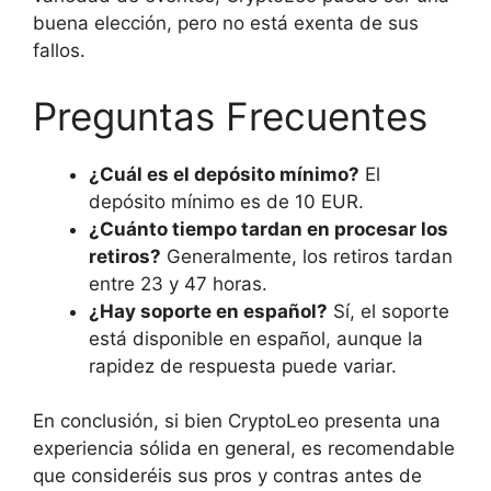
buena elección, pero no está exenta de sus
fallos.
Preguntas Frecuentes
¿Cuál es el depósito mínimo?
El
depósito mínimo es de 10 EUR.
¿Cuánto tiempo tardan en procesar los
retiros?
Generalmente, los retiros tardan
entre 23 y 47 horas.
¿Hay soporte en español?
Sí, el soporte
está disponible en español, aunque la
rapidez de respuesta puede variar.
En conclusión, si bien CryptoLeo presenta una
experiencia sólida en general, es recomendable
que consideréis sus pros y contras antes de