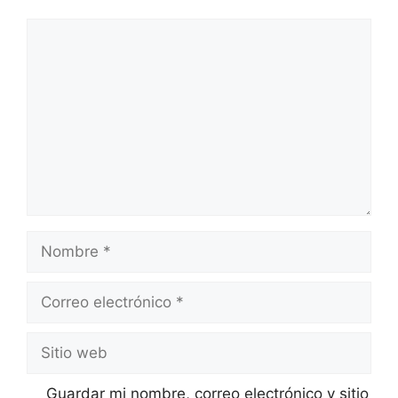
Guardar mi nombre, correo electrónico y sitio