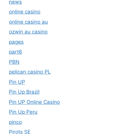
news
online casino
online casino au
ozwin au casino
pages
part6
PBN
pelican casino PL
Pin UP
Pin Up Brazil
Pin UP Online Casino
Pin Up Peru
pinco
Pirots SE