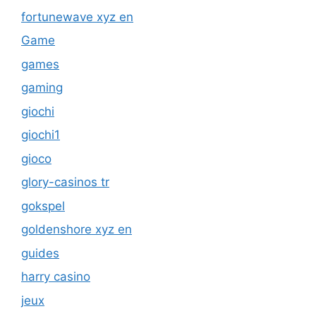
fortunewave xyz en
Game
games
gaming
giochi
giochi1
gioco
glory-casinos tr
gokspel
goldenshore xyz en
guides
harry casino
jeux