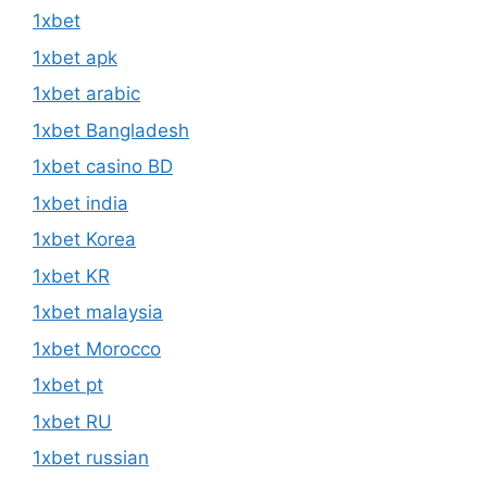
1xbet
1xbet apk
1xbet arabic
1xbet Bangladesh
1xbet casino BD
1xbet india
1xbet Korea
1xbet KR
1xbet malaysia
1xbet Morocco
1xbet pt
1xbet RU
1xbet russian