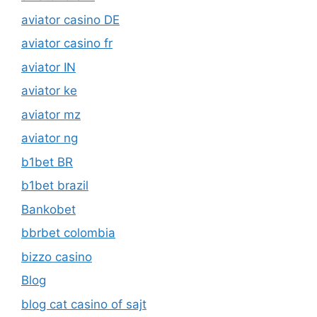
aviator casino DE
aviator casino fr
aviator IN
aviator ke
aviator mz
aviator ng
b1bet BR
b1bet brazil
Bankobet
bbrbet colombia
bizzo casino
Blog
blog cat casino of sajt