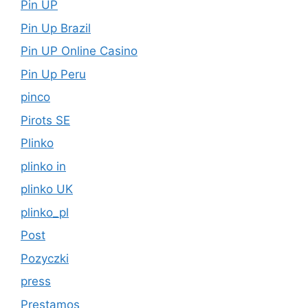
Pin UP
Pin Up Brazil
Pin UP Online Casino
Pin Up Peru
pinco
Pirots SE
Plinko
plinko in
plinko UK
plinko_pl
Post
Pozyczki
press
Prestamos