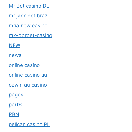
Mr Bet casino DE
mr jack bet brazil
mria new casino
mx-bbrbet-casino
NEW
news
online casino
online casino au
ozwin au casino
pages
part6
PBN
pelican casino PL