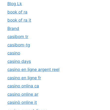
Blog Lk
book of ra
book of ra it
Brand
casibom tr
casibom-tg
casino
casino days
casino en ligne argent reel
casino en ligne fr
casino onlina ca
casino online ar
casinò online it