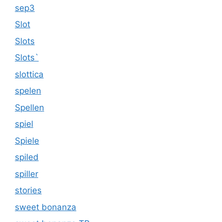
sep3
Slot
Slots
Slots`
slottica
spelen
Spellen
spiel
Spiele
spiled
spiller
stories
sweet bonanza