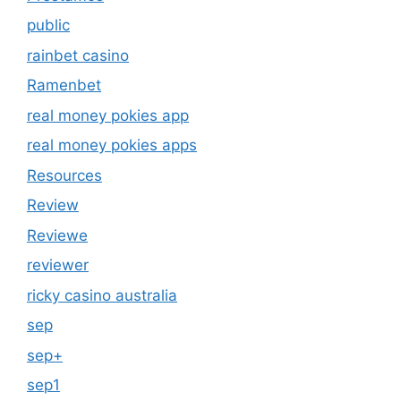
public
rainbet casino
Ramenbet
real money pokies app
real money pokies apps
Resources
Review
Reviewe
reviewer
ricky casino australia
sep
sep+
sep1