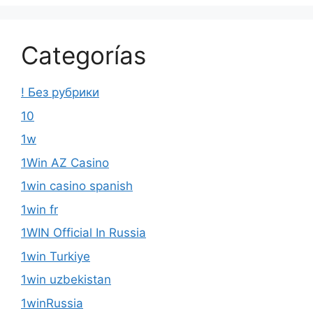
Categorías
! Без рубрики
10
1w
1Win AZ Casino
1win casino spanish
1win fr
1WIN Official In Russia
1win Turkiye
1win uzbekistan
1winRussia