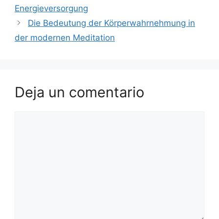
Energieversorgung
Die Bedeutung der Körperwahrnehmung in
der modernen Meditation
Deja un comentario